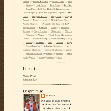
Herbert
(1)
Fredrik Backman
(1)
Galileo Galilei
(1)
Garp
(1)
Gatsby
(1)
Hank Green
(1)
Ilf si Petrov
(1)
IvcelNaiv
(1)
JohnCMaxwell
(1)
K.L. Phelps
(1)
Kazuo Ishiguro
(1)
Lucian Blaga
(1)
Lucian Boia
(1)
Lumea Copiilor
(1)
Maja
Lunde
(1)
Margaret Atwood
(1)
Margi Preus
(1)
Marjane
Satrapi
(1)
Martin cel avid
(1)
Neil deGrasse Tyson
(1)
Nichita Stănescu
(1)
Persepolis
(1)
Pixie
(1)
RIP
(1)
Regina Maria
(1)
România
(1)
Sinaia
(1)
Steinbeck
(1)
Suceava
(1)
Terry Pratchett
(1)
Topârceanu
(1)
Valencia
(1)
Valentine
(1)
Verești
(1)
Vitelul de aur
(1)
Vsevolod
Ciornei
(1)
William Golding
(1)
World According to Garp
(1)
amarui
(1)
astrofizica
(1)
bitter
(1)
cartoons
(1)
dragon
(1)
fazan
(1)
gradina
(1)
kalanchoe
(1)
maraton
(1)
mit
(1)
multumire
(1)
muzeu
(1)
patinoar
(1)
plastilina
(1)
prezent
(1)
proverbe si zicatori
(1)
pulover
(1)
rainbow
(1)
roman
grafic
(1)
short
(1)
steluta
(1)
streetart
(1)
sweet
(1)
Linkuri
Micul Print
Reading List
Despre mine
MARIA
Din cand in cand uratenia
lumii ma lasa fara vorbe, in
rest privesc viata cu ochii