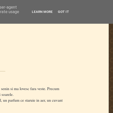
user-agent
erate usage
LEARN MORE
GOT IT
n senin si ma lovesc fara veste. Precum
 soarele.
l, un parfum ce staruie in aer, un cuvant