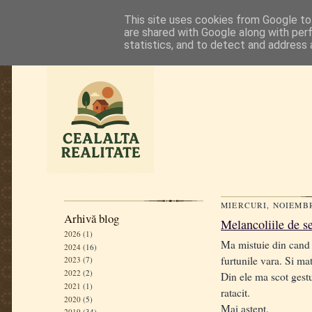
This site uses cookies from Google to 
are shared with Google along with per
statistics, and to detect and address 
MIERCURI, NOIEMBR
Arhivă blog
Melancoliile de s
2026
(1)
Ma mistuie din cand i
2024
(16)
furtunile vara. Si ma
2023
(7)
2022
(2)
Din ele ma scot gestu
2021
(1)
ratacit.
2020
(5)
Mai astept.
2019
(34)