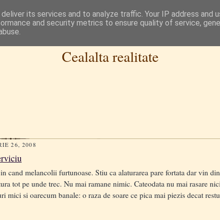
deliver its services and to analyze traffic. Your IP address and 
formance and security metrics to ensure quality of service, gen
abuse.
Cealalta realitate
IE 26, 2008
erviciu
n cand melancolii furtunoase. Stiu ca alaturarea pare fortata dar vin di
tura tot pe unde trec. Nu mai ramane nimic. Cateodata nu mai rasare nici
ri mici si oarecum banale: o raza de soare ce pica mai piezis decat restu