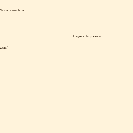
Niciun comentariu:
Pagina de pornire
(Atom)