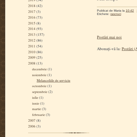
2018
(42)
Publicat de
Maria
la
10:42
2017
(3)
Etichete:
rascruci
2016
(73)
2015
(8)
2014
(93)
2013
(157)
Postări mai noi
2012
(86)
2011
(54)
Abonați-vă la:
Postări 
2010
(86)
2009
(25)
2008
(13)
decembrie
(1)
noiembrie
(1)
Melancoliile de serviciu
octombrie
(1)
septembrie
(2)
iulie
(1)
iunie
(1)
martie
(3)
februarie
(3)
2007
(8)
2006
(3)