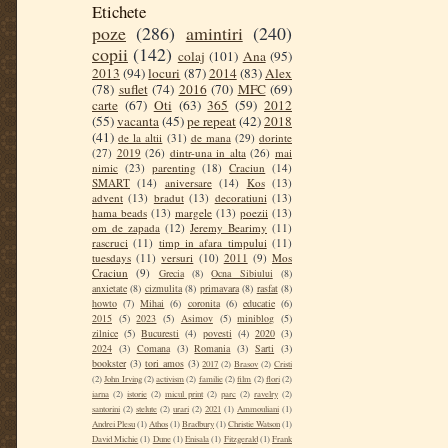
Etichete
poze
(286)
amintiri
(240)
copii
(142)
colaj
(101)
Ana
(95)
2013
(94)
locuri
(87)
2014
(83)
Alex
(78)
suflet
(74)
2016
(70)
MFC
(69)
carte
(67)
Oti
(63)
365
(59)
2012
(55)
vacanta
(45)
pe repeat
(42)
2018
(41)
de la altii
(31)
de mana
(29)
dorinte
(27)
2019
(26)
dintr-una in alta
(26)
mai
nimic
(23)
parenting
(18)
Craciun
(14)
SMART
(14)
aniversare
(14)
Kos
(13)
advent
(13)
bradut
(13)
decoratiuni
(13)
hama beads
(13)
margele
(13)
poezii
(13)
om de zapada
(12)
Jeremy Bearimy
(11)
rascruci
(11)
timp in afara timpului
(11)
tuesdays
(11)
versuri
(10)
2011
(9)
Mos
Craciun
(9)
Grecia
(8)
Ocna Sibiului
(8)
anxietate
(8)
cizmulita
(8)
primavara
(8)
rasfat
(8)
howto
(7)
Mihai
(6)
coronita
(6)
educatie
(6)
2015
(5)
2023
(5)
Asimov
(5)
miniblog
(5)
zilnice
(5)
Bucuresti
(4)
povesti
(4)
2020
(3)
2024
(3)
Comana
(3)
Romania
(3)
Sarti
(3)
bookster
(3)
tori amos
(3)
2017
(2)
Brasov
(2)
Cristi
(2)
John Irving
(2)
activism
(2)
familie
(2)
film
(2)
flori
(2)
iarna
(2)
istorie
(2)
micul print
(2)
parc
(2)
ravelry
(2)
santorini
(2)
stelute
(2)
urari
(2)
2021
(1)
Ammouliani
(1)
Andrei Plesu
(1)
Athos
(1)
Bradbury
(1)
Christie Watson
(1)
David Michie
(1)
Dune
(1)
Enisala
(1)
Fitzgerald
(1)
Frank