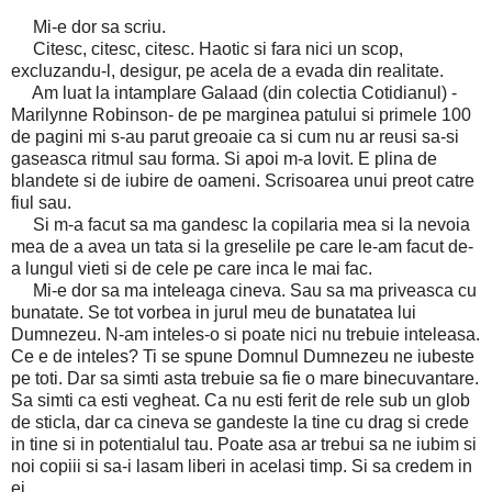
Mi-e dor sa scriu.
Citesc, citesc, citesc. Haotic si fara nici un scop,
excluzandu-l, desigur, pe acela de a evada din realitate.
Am luat la intamplare Galaad (din colectia Cotidianul) -
Marilynne Robinson- de pe marginea patului si primele 100
de pagini mi s-au parut greoaie ca si cum nu ar reusi sa-si
gaseasca ritmul sau forma. Si apoi m-a lovit. E plina de
blandete si de iubire de oameni. Scrisoarea unui preot catre
fiul sau.
Si m-a facut sa ma gandesc la copilaria mea si la nevoia
mea de a avea un tata si la greselile pe care le-am facut de-
a lungul vieti si de cele pe care inca le mai fac.
Mi-e dor sa ma inteleaga cineva. Sau sa ma priveasca cu
bunatate. Se tot vorbea in jurul meu de bunatatea lui
Dumnezeu. N-am inteles-o si poate nici nu trebuie inteleasa.
Ce e de inteles? Ti se spune Domnul Dumnezeu ne iubeste
pe toti. Dar sa simti asta trebuie sa fie o mare binecuvantare.
Sa simti ca esti vegheat. Ca nu esti ferit de rele sub un glob
de sticla, dar ca cineva se gandeste la tine cu drag si crede
in tine si in potentialul tau. Poate asa ar trebui sa ne iubim si
noi copiii si sa-i lasam liberi in acelasi timp. Si sa credem in
ei.