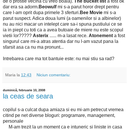
de o prostie vecina cu vreo boala).
The bucket list
a fost ok
dar era sa adorm.
Beowulf
mi s-a parut horor drept pentru
care l-am oprit dupa primele 3 sferturi.
Bee Movie
mi s-a
parut suspect. Adica doua lumi (a oamenilor si a albinelor)
nu au nici macar un intelept care sa-i spuna pustiului ce se
ia in piept cu toti ca a avea butoaie de miere nu este scopul
vietii lor?????
Asterix
...... m-a lasat rece.
Atonement
a fost
singurul care mi-a atras atentia dar nu l-am vazut pana la
sfarsit asa ca nu ma pronunt...
Intrebarea care ma tot bantuie este: nu mai stiu sa rad?
Maria
la
12:43
Niciun comentariu:
duminică, februarie 10, 2008
la ceas de seara
copilul s-a culcat dupa amiaza si eu mi-am petrecut vremea
citind pe net diverse bloguri: programare, management,
personale
M-am trezit la un moment ca e intuneric si liniste in casa