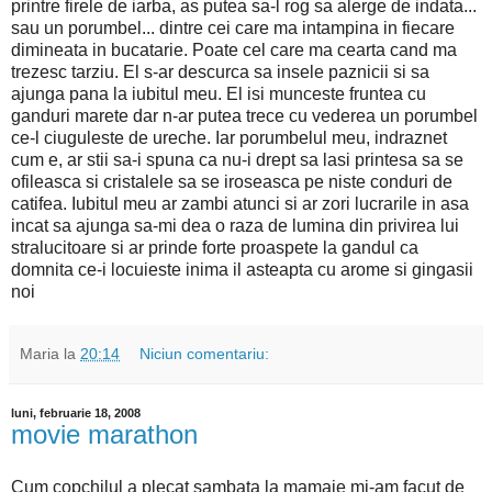
printre firele de iarba, as putea sa-l rog sa alerge de indata...
sau un porumbel... dintre cei care ma intampina in fiecare
dimineata in bucatarie. Poate cel care ma cearta cand ma
trezesc tarziu. El s-ar descurca sa insele paznicii si sa
ajunga pana la iubitul meu. El isi munceste fruntea cu
ganduri marete dar n-ar putea trece cu vederea un porumbel
ce-l ciuguleste de ureche. Iar porumbelul meu, indraznet
cum e, ar stii sa-i spuna ca nu-i drept sa lasi printesa sa se
ofileasca si cristalele sa se iroseasca pe niste conduri de
catifea. Iubitul meu ar zambi atunci si ar zori lucrarile in asa
incat sa ajunga sa-mi dea o raza de lumina din privirea lui
stralucitoare si ar prinde forte proaspete la gandul ca
domnita ce-i locuieste inima il asteapta cu arome si gingasii
noi
Maria
la
20:14
Niciun comentariu:
luni, februarie 18, 2008
movie marathon
Cum copchilul a plecat sambata la mamaie mi-am facut de