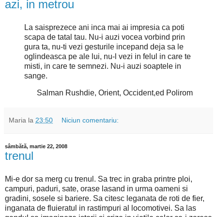
azi, in metrou
La saisprezece ani inca mai ai impresia ca poti
scapa de tatal tau. Nu-i auzi vocea vorbind prin
gura ta, nu-ti vezi gesturile incepand deja sa le
oglindeasca pe ale lui, nu-l vezi in felul in care te
misti, in care te semnezi. Nu-i auzi soaptele in
sange.
Salman Rushdie, Orient, Occident,ed Polirom
Maria
la
23:50
Niciun comentariu:
sâmbătă, martie 22, 2008
trenul
Mi-e dor sa merg cu trenul. Sa trec in graba printre ploi,
campuri, paduri, sate, orase lasand in urma oameni si
gradini, sosele si bariere. Sa citesc leganata de roti de fier,
inganata de fluieratul in rastimpuri al locomotivei. Sa las