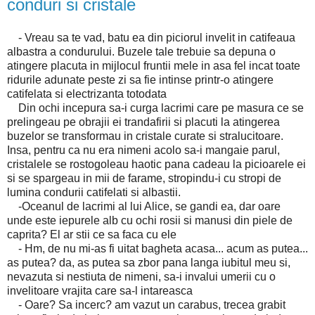
conduri si cristale
- Vreau sa te vad, batu ea din piciorul invelit in catifeaua
albastra a condurului. Buzele tale trebuie sa depuna o
atingere placuta in mijlocul fruntii mele in asa fel incat toate
ridurile adunate peste zi sa fie intinse printr-o atingere
catifelata si electrizanta totodata
Din ochi incepura sa-i curga lacrimi care pe masura ce se
prelingeau pe obrajii ei trandafirii si placuti la atingerea
buzelor se transformau in cristale curate si stralucitoare.
Insa, pentru ca nu era nimeni acolo sa-i mangaie parul,
cristalele se rostogoleau haotic pana cadeau la picioarele ei
si se spargeau in mii de farame, stropindu-i cu stropi de
lumina condurii catifelati si albastii.
-Oceanul de lacrimi al lui Alice, se gandi ea, dar oare
unde este iepurele alb cu ochi rosii si manusi din piele de
caprita? El ar stii ce sa faca cu ele
- Hm, de nu mi-as fi uitat bagheta acasa... acum as putea...
as putea? da, as putea sa zbor pana langa iubitul meu si,
nevazuta si nestiuta de nimeni, sa-i invalui umerii cu o
invelitoare vrajita care sa-l intareasca
- Oare? Sa incerc? am vazut un carabus, trecea grabit