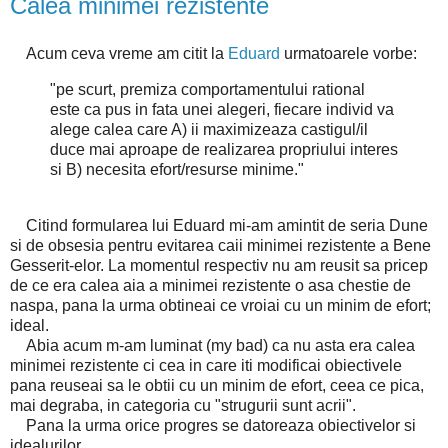
Calea minimei rezistente
Acum ceva vreme am citit la
Eduard
urmatoarele vorbe:
"pe scurt, premiza comportamentului rational
este ca pus in fata unei alegeri, fiecare individ va
alege calea care A) ii maximizeaza castigul/il
duce mai aproape de realizarea propriului interes
si B) necesita efort/resurse minime."
Citind formularea lui Eduard mi-am amintit de seria Dune
si de obsesia pentru evitarea caii minimei rezistente a Bene
Gesserit-elor. La momentul respectiv nu am reusit sa pricep
de ce era calea aia a minimei rezistente o asa chestie de
naspa, pana la urma obtineai ce vroiai cu un minim de efort;
ideal.
Abia acum m-am luminat (my bad) ca nu asta era calea
minimei rezistente ci cea in care iti modificai obiectivele
pana reuseai sa le obtii cu un minim de efort, ceea ce pica,
mai degraba, in categoria cu "strugurii sunt acrii".
Pana la urma orice progres se datoreaza obiectivelor si
idealurilor.