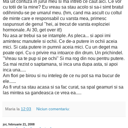
Ma uit confuza in jurul meu si ma intreb ce caut aici. Ce vor
cu totii de la mine? Eu vreau sa stau acolo si sa-i simt bratul
odihnindu-se pe umarul meu. (hm, cand ma ascult cu coltul
de minte care e responsabil cu varsta mea, primesc
raspunsuri de genul "hei, ai trecut de varsta exploziei
hormonale. Ai 30, get over it!)
Nu asa ar trebui sa se intample. As pleca... si apoi imi
amintesc manutele si ochii. Ce de-a putere in ochii aceia
mici. Si cata putere in pumnii aceia mici. Cu un deget ma
poate opri. Cu o privire ma intoarce din drum. Un prichindel.
"Vreau sa te pup si pe ochi" Si ma rog din nou pentru putere.
Sa mai rezist o saptamana, si inca una dupa asta, si apoi
inca una.....
Am flori pe birou si nu inteleg de ce nu pot sa ma bucur de
ele......
As fi vrut sa stau acasa si sa fac curat, sa spal geamuri si sa
las mintea sa gandeasca ce vrea ea.....
Maria
la
12:03
Niciun comentariu:
joi, februarie 21, 2008