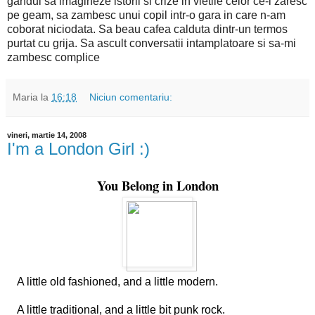
gandul sa imagineze istorii si crize in vietile celor ce-i zaresc
pe geam, sa zambesc unui copil intr-o gara in care n-am
coborat niciodata. Sa beau cafea calduta dintr-un termos
purtat cu grija. Sa ascult conversatii intamplatoare si sa-mi
zambesc complice
Maria
la
16:18
Niciun comentariu:
vineri, martie 14, 2008
I'm a London Girl :)
You Belong in London
A little old fashioned, and a little modern.
A little traditional, and a little bit punk rock.