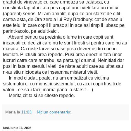
gradul de vinovatie cu care urmeaza sa traiasca, cu
constiinta faptului ca a pus capat unei vieti fara un motiv
(aparent) serios. Mi-am amintit, dupa ce am sfarsit de citit
cartea asta, de Ora zero a lui Ray Bradbury: cat de straniu
este felul in care copii ii urasc si in acelasi timp ii iubesc pe
parinti-acolo, pe adulti-aici.
Absurd pentru ca prezinta o lume in care copii sunt
incarcati cu decizii care nu le sunt firesti si pentru care nu au
masura. Ca niste larve scoase prea devreme din cocon.
Mutilati. Plictisiti prea repede. Pusi prea direct in fata unor
lucruri catre care ar trebui sa parcurgi drumul. Neinitiati dar
pusi in fata misterului vietii de niste adulti care au uitat sau
n-au stiu niciodata ce inseamna misterul vietii.
In mod ciudat, poate, nu am empatizat cu victima
sistemului ci cu monstrii sistemului, cu acei copii lipsiti de
valori - ce sa-i faci, mama pana la sfarsit... :)
Merita citita si se citeste repede.
Maria
la
11:03
Niciun comentariu:
luni, iunie 16, 2008