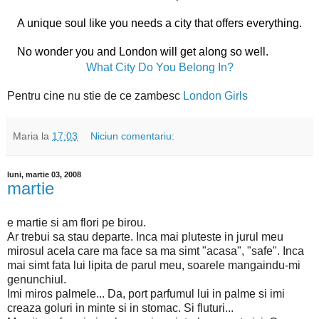
A unique soul like you needs a city that offers everything.
No wonder you and London will get along so well.
What City Do You Belong In?
Pentru cine nu stie de ce zambesc
London Girls
Maria
la
17:03
Niciun comentariu:
luni, martie 03, 2008
martie
e martie si am flori pe birou.
Ar trebui sa stau departe. Inca mai pluteste in jurul meu
mirosul acela care ma face sa ma simt "acasa", "safe". Inca
mai simt fata lui lipita de parul meu, soarele mangaindu-mi
genunchiul.
Imi miros palmele... Da, port parfumul lui in palme si imi
creaza goluri in minte si in stomac. Si fluturi...