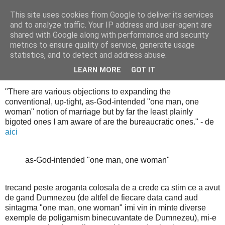
This site uses cookies from Google to deliver its services
Cealalta realitate
and to analyze traffic. Your IP address and user-agent are
shared with Google along with performance and security
metrics to ensure quality of service, generate usage
statistics, and to detect and address abuse.
luni, decembrie 15, 2008
"one man, one woman"
LEARN MORE
GOT IT
"There are various objections to expanding the
conventional, up-tight, as-God-intended "one man, one
woman" notion of marriage but by far the least plainly
bigoted ones I am aware of are the bureaucratic ones." - de
aici
as-God-intended "one man, one woman"
trecand peste aroganta colosala de a crede ca stim ce a avut
de gand Dumnezeu (de altfel de fiecare data cand aud
sintagma "one man, one woman" imi vin in minte diverse
exemple de poligamism binecuvantate de Dumnezeu), mi-e