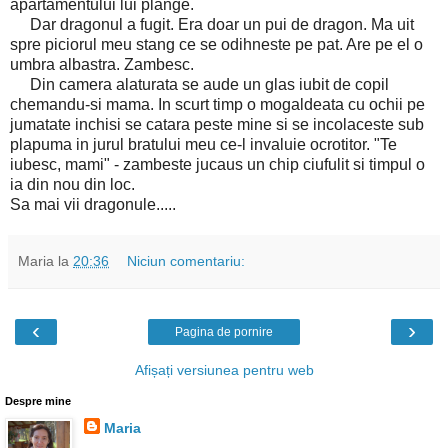
apartamentului lui plange.
Dar dragonul a fugit. Era doar un pui de dragon. Ma uit
spre piciorul meu stang ce se odihneste pe pat. Are pe el o
umbra albastra. Zambesc.
Din camera alaturata se aude un glas iubit de copil
chemandu-si mama. In scurt timp o mogaldeata cu ochii pe
jumatate inchisi se catara peste mine si se incolaceste sub
plapuma in jurul bratului meu ce-l invaluie ocrotitor. "Te
iubesc, mami" - zambeste jucaus un chip ciufulit si timpul o
ia din nou din loc.
Sa mai vii dragonule.....
Maria
la
20:36
Niciun comentariu:
‹
›
Pagina de pornire
Afișați versiunea pentru web
Despre mine
Maria