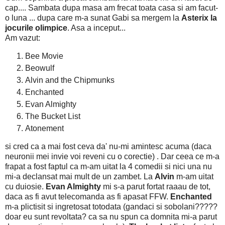
cap.... Sambata dupa masa am frecat toata casa si am facut-
o luna ... dupa care m-a sunat Gabi sa mergem la
Asterix la
jocurile olimpice
. Asa a inceput...
Am vazut:
Bee Movie
Beowulf
Alvin and the Chipmunks
Enchanted
Evan Almighty
The Bucket List
Atonement
si cred ca a mai fost ceva da' nu-mi amintesc acuma (daca
neuronii mei invie voi reveni cu o corectie) . Dar ceea ce m-a
frapat a fost faptul ca m-am uitat la 4 comedii si nici una nu
mi-a declansat mai mult de un zambet. La
Alvin
m-am uitat
cu duiosie.
Evan Almighty
mi s-a parut fortat raaau de tot,
daca as fi avut telecomanda as fi apasat FFW.
Enchanted
m-a plictisit si ingretosat totodata (gandaci si sobolani?????
doar eu sunt revoltata? ca sa nu spun ca domnita mi-a parut