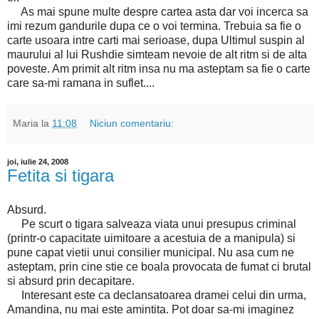
As mai spune multe despre cartea asta dar voi incerca sa
imi rezum gandurile dupa ce o voi termina. Trebuia sa fie o
carte usoara intre carti mai serioase, dupa Ultimul suspin al
maurului al lui Rushdie simteam nevoie de alt ritm si de alta
poveste. Am primit alt ritm insa nu ma asteptam sa fie o carte
care sa-mi ramana in suflet....
Maria
la
11:08
Niciun comentariu:
joi, iulie 24, 2008
Fetita si tigara
Absurd.
Pe scurt o tigara salveaza viata unui presupus criminal
(printr-o capacitate uimitoare a acestuia de a manipula) si
pune capat vietii unui consilier municipal. Nu asa cum ne
asteptam, prin cine stie ce boala provocata de fumat ci brutal
si absurd prin decapitare.
Interesant este ca declansatoarea dramei celui din urma,
Amandina, nu mai este amintita. Pot doar sa-mi imaginez