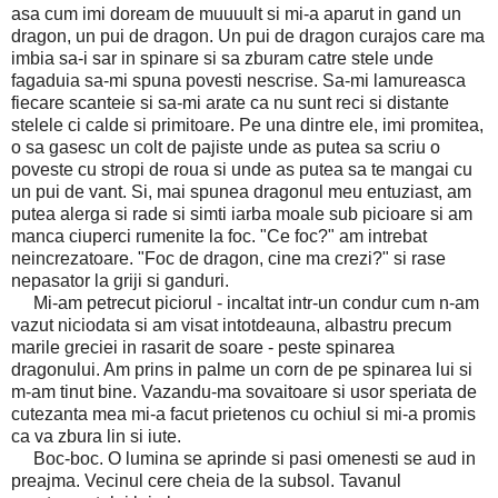
asa cum imi doream de muuuult si mi-a aparut in gand un
dragon, un pui de dragon. Un pui de dragon curajos care ma
imbia sa-i sar in spinare si sa zburam catre stele unde
fagaduia sa-mi spuna povesti nescrise. Sa-mi lamureasca
fiecare scanteie si sa-mi arate ca nu sunt reci si distante
stelele ci calde si primitoare. Pe una dintre ele, imi promitea,
o sa gasesc un colt de pajiste unde as putea sa scriu o
poveste cu stropi de roua si unde as putea sa te mangai cu
un pui de vant. Si, mai spunea dragonul meu entuziast, am
putea alerga si rade si simti iarba moale sub picioare si am
manca ciuperci rumenite la foc. "Ce foc?" am intrebat
neincrezatoare. "Foc de dragon, cine ma crezi?" si rase
nepasator la griji si ganduri.
Mi-am petrecut piciorul - incaltat intr-un condur cum n-am
vazut niciodata si am visat intotdeauna, albastru precum
marile greciei in rasarit de soare - peste spinarea
dragonului. Am prins in palme un corn de pe spinarea lui si
m-am tinut bine. Vazandu-ma sovaitoare si usor speriata de
cutezanta mea mi-a facut prietenos cu ochiul si mi-a promis
ca va zbura lin si iute.
Boc-boc. O lumina se aprinde si pasi omenesti se aud in
preajma. Vecinul cere cheia de la subsol. Tavanul