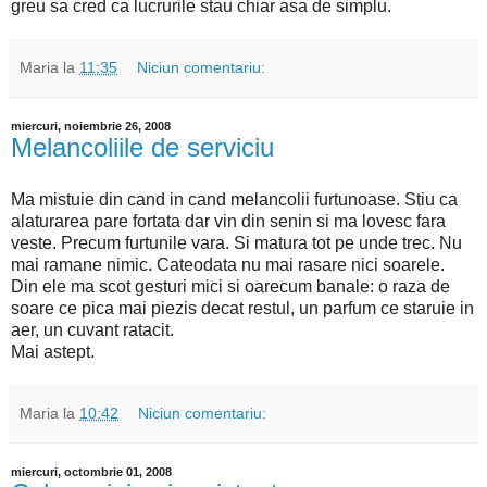
greu sa cred ca lucrurile stau chiar asa de simplu.
Maria
la
11:35
Niciun comentariu:
miercuri, noiembrie 26, 2008
Melancoliile de serviciu
Ma mistuie din cand in cand melancolii furtunoase. Stiu ca
alaturarea pare fortata dar vin din senin si ma lovesc fara
veste. Precum furtunile vara. Si matura tot pe unde trec. Nu
mai ramane nimic. Cateodata nu mai rasare nici soarele.
Din ele ma scot gesturi mici si oarecum banale: o raza de
soare ce pica mai piezis decat restul, un parfum ce staruie in
aer, un cuvant ratacit.
Mai astept.
Maria
la
10:42
Niciun comentariu:
miercuri, octombrie 01, 2008