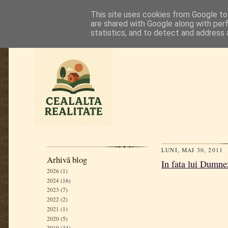
This site uses cookies from Google to 
are shared with Google along with per
statistics, and to detect and address 
LUNI, MAI 30, 2011
Arhivă blog
In fata lui Dumne
2026
(1)
2024
(16)
2023
(7)
2022
(2)
2021
(1)
2020
(5)
2019
(34)