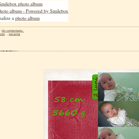
nalize a
photo album
Un comentariu:
oze
,
vacanta