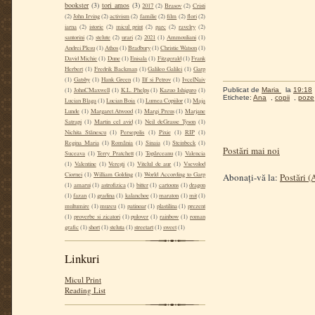
bookster
(3)
tori amos
(3)
2017
(2)
Brasov
(2)
Cristi
(2)
John Irving
(2)
activism
(2)
familie
(2)
film
(2)
flori
(2)
iarna
(2)
istorie
(2)
micul print
(2)
parc
(2)
ravelry
(2)
santorini
(2)
stelute
(2)
urari
(2)
2021
(1)
Ammouliani
(1)
Andrei Plesu
(1)
Athos
(1)
Bradbury
(1)
Christie Watson
(1)
David Michie
(1)
Dune
(1)
Enisala
(1)
Fitzgerald
(1)
Frank
Herbert
(1)
Fredrik Backman
(1)
Galileo Galilei
(1)
Garp
(1)
Gatsby
(1)
Hank Green
(1)
Ilf si Petrov
(1)
IvcelNaiv
(1)
JohnCMaxwell
(1)
K.L. Phelps
(1)
Kazuo Ishiguro
(1)
Publicat de
Maria
la
19:18
Etichete:
Ana
,
copii
,
poze
Lucian Blaga
(1)
Lucian Boia
(1)
Lumea Copiilor
(1)
Maja
Lunde
(1)
Margaret Atwood
(1)
Margi Preus
(1)
Marjane
Satrapi
(1)
Martin cel avid
(1)
Neil deGrasse Tyson
(1)
Nichita Stănescu
(1)
Persepolis
(1)
Pixie
(1)
RIP
(1)
Regina Maria
(1)
România
(1)
Sinaia
(1)
Steinbeck
(1)
Postări mai noi
Suceava
(1)
Terry Pratchett
(1)
Topârceanu
(1)
Valencia
(1)
Valentine
(1)
Verești
(1)
Vitelul de aur
(1)
Vsevolod
Ciornei
(1)
William Golding
(1)
World According to Garp
Abonați-vă la:
Postări 
(1)
amarui
(1)
astrofizica
(1)
bitter
(1)
cartoons
(1)
dragon
(1)
fazan
(1)
gradina
(1)
kalanchoe
(1)
maraton
(1)
mit
(1)
multumire
(1)
muzeu
(1)
patinoar
(1)
plastilina
(1)
prezent
(1)
proverbe si zicatori
(1)
pulover
(1)
rainbow
(1)
roman
grafic
(1)
short
(1)
steluta
(1)
streetart
(1)
sweet
(1)
Linkuri
Micul Print
Reading List