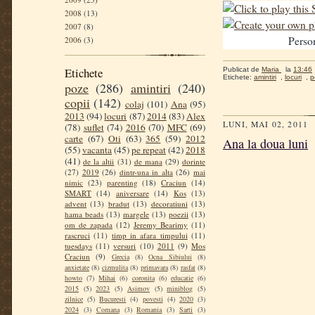
2008
(13)
2007
(8)
Perso
2006
(3)
Etichete
Publicat de
Maria
la
13:46
Etichete:
amintiri
,
locuri
,
p
poze
(286)
amintiri
(240)
copii
(142)
colaj
(101)
Ana
(95)
2013
(94)
locuri
(87)
2014
(83)
Alex
LUNI, MAI 02, 2011
(78)
suflet
(74)
2016
(70)
MFC
(69)
carte
(67)
Oti
(63)
365
(59)
2012
Ana la doua luni
(55)
vacanta
(45)
pe repeat
(42)
2018
(41)
de la altii
(31)
de mana
(29)
dorinte
(27)
2019
(26)
dintr-una in alta
(26)
mai
nimic
(23)
parenting
(18)
Craciun
(14)
SMART
(14)
aniversare
(14)
Kos
(13)
advent
(13)
bradut
(13)
decoratiuni
(13)
hama beads
(13)
margele
(13)
poezii
(13)
om de zapada
(12)
Jeremy Bearimy
(11)
rascruci
(11)
timp in afara timpului
(11)
tuesdays
(11)
versuri
(10)
2011
(9)
Mos
Craciun
(9)
Grecia
(8)
Ocna Sibiului
(8)
anxietate
(8)
cizmulita
(8)
primavara
(8)
rasfat
(8)
howto
(7)
Mihai
(6)
coronita
(6)
educatie
(6)
2015
(5)
2023
(5)
Asimov
(5)
miniblog
(5)
zilnice
(5)
Bucuresti
(4)
povesti
(4)
2020
(3)
2024
(3)
Comana
(3)
Romania
(3)
Sarti
(3)