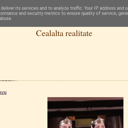
deliver its services and to analyze traffic. Your IP address and 
formance and security metrics to ensure quality of service, gen
abuse.
Cealalta realitate
zeu