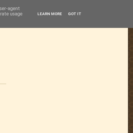
user-agent
erate usage
LEARN MORE
GOT IT