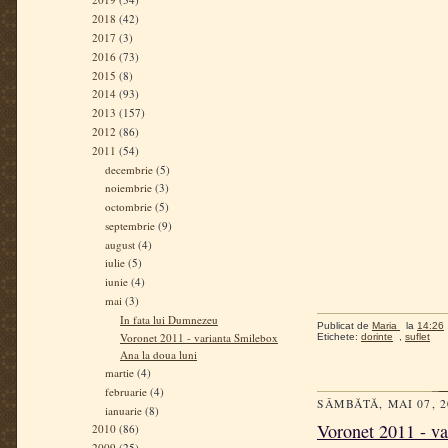
2018
(42)
2017
(3)
2016
(73)
2015
(8)
2014
(93)
2013
(157)
2012
(86)
2011
(54)
decembrie
(5)
noiembrie
(3)
octombrie
(5)
septembrie
(9)
august
(4)
iulie
(5)
iunie
(4)
mai
(3)
In fata lui Dumnezeu
Publicat de
Maria
la
14:26
Voronet 2011 - varianta Smilebox
Etichete:
dorinte
,
suflet
Ana la doua luni
martie
(4)
februarie
(4)
SÂMBĂTĂ, MAI 07, 2
ianuarie
(8)
Voronet 2011 - va
2010
(86)
2009
(25)