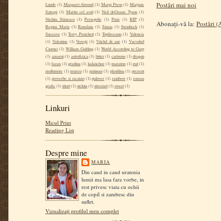
Postări mai noi
Lunde
(1)
Margaret Atwood
(1)
Margi Preus
(1)
Marjane
Satrapi
(1)
Martin cel avid
(1)
Neil deGrasse Tyson
(1)
Nichita Stănescu
(1)
Persepolis
(1)
Pixie
(1)
RIP
(1)
Abonați-vă la:
Postări 
Regina Maria
(1)
România
(1)
Sinaia
(1)
Steinbeck
(1)
Suceava
(1)
Terry Pratchett
(1)
Topârceanu
(1)
Valencia
(1)
Valentine
(1)
Verești
(1)
Vitelul de aur
(1)
Vsevolod
Ciornei
(1)
William Golding
(1)
World According to Garp
(1)
amarui
(1)
astrofizica
(1)
bitter
(1)
cartoons
(1)
dragon
(1)
fazan
(1)
gradina
(1)
kalanchoe
(1)
maraton
(1)
mit
(1)
multumire
(1)
muzeu
(1)
patinoar
(1)
plastilina
(1)
prezent
(1)
proverbe si zicatori
(1)
pulover
(1)
rainbow
(1)
roman
grafic
(1)
short
(1)
steluta
(1)
streetart
(1)
sweet
(1)
Linkuri
Micul Print
Reading List
Despre mine
MARIA
Din cand in cand uratenia
lumii ma lasa fara vorbe, in
rest privesc viata cu ochii
de copil si zambesc din
suflet.
Vizualizați profilul meu complet