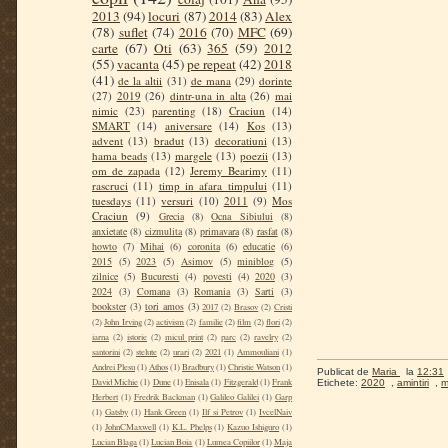
2013
(94)
locuri
(87)
2014
(83)
Alex
(78)
suflet
(74)
2016
(70)
MFC
(69)
carte
(67)
Oti
(63)
365
(59)
2012
(55)
vacanta
(45)
pe repeat
(42)
2018
(41)
de la altii
(31)
de mana
(29)
dorinte
(27)
2019
(26)
dintr-una in alta
(26)
mai
nimic
(23)
parenting
(18)
Craciun
(14)
SMART
(14)
aniversare
(14)
Kos
(13)
advent
(13)
bradut
(13)
decoratiuni
(13)
hama beads
(13)
margele
(13)
poezii
(13)
om de zapada
(12)
Jeremy Bearimy
(11)
rascruci
(11)
timp in afara timpului
(11)
tuesdays
(11)
versuri
(10)
2011
(9)
Mos
Craciun
(9)
Grecia
(8)
Ocna Sibiului
(8)
anxietate
(8)
cizmulita
(8)
primavara
(8)
rasfat
(8)
howto
(7)
Mihai
(6)
coronita
(6)
educatie
(6)
2015
(5)
2023
(5)
Asimov
(5)
miniblog
(5)
zilnice
(5)
Bucuresti
(4)
povesti
(4)
2020
(3)
2024
(3)
Comana
(3)
Romania
(3)
Sarti
(3)
bookster
(3)
tori amos
(3)
2017
(2)
Brasov
(2)
Cristi
(2)
John Irving
(2)
activism
(2)
familie
(2)
film
(2)
flori
(2)
iarna
(2)
istorie
(2)
micul print
(2)
parc
(2)
ravelry
(2)
santorini
(2)
stelute
(2)
urari
(2)
2021
(1)
Ammouliani
(1)
Andrei Plesu
(1)
Athos
(1)
Bradbury
(1)
Christie Watson
(1)
Publicat de
Maria
la
12:31
David Michie
(1)
Dune
(1)
Enisala
(1)
Fitzgerald
(1)
Frank
Etichete:
2020
,
amintiri
,
m
Herbert
(1)
Fredrik Backman
(1)
Galileo Galilei
(1)
Garp
(1)
Gatsby
(1)
Hank Green
(1)
Ilf si Petrov
(1)
IvcelNaiv
(1)
JohnCMaxwell
(1)
K.L. Phelps
(1)
Kazuo Ishiguro
(1)
Lucian Blaga
(1)
Lucian Boia
(1)
Lumea Copiilor
(1)
Maja