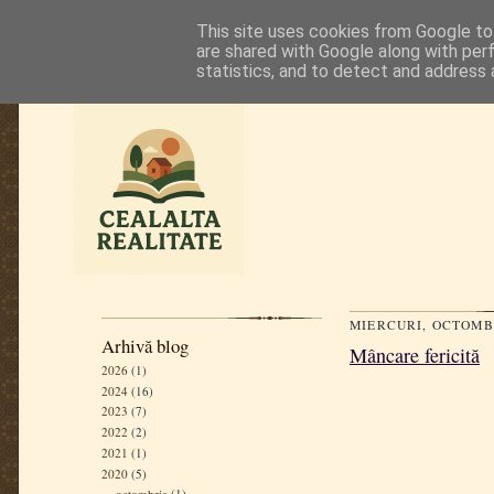
This site uses cookies from Google to 
are shared with Google along with per
statistics, and to detect and address 
MIERCURI, OCTOMBR
Arhivă blog
Mâncare fericită
2026
(1)
2024
(16)
2023
(7)
2022
(2)
2021
(1)
2020
(5)
octombrie
(1)