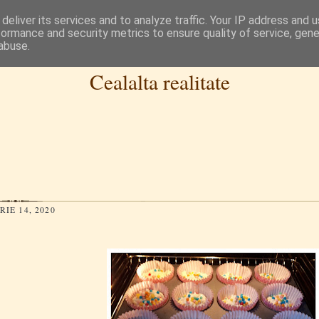
deliver its services and to analyze traffic. Your IP address and 
formance and security metrics to ensure quality of service, gen
abuse.
Cealalta realitate
IE 14, 2020