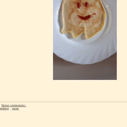
Niciun comentariu:
iniblog
,
poze