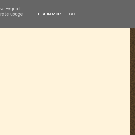
user-agent
erate usage
LEARN MORE
GOT IT