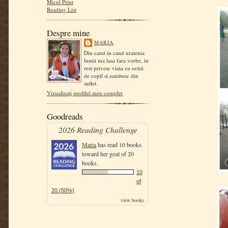
Micul Print
Reading List
Despre mine
MARIA
Din cand in cand uratenia
lumii ma lasa fara vorbe, in
rest privesc viata cu ochii
de copil si zambesc din
suflet.
Vizualizați profilul meu complet
Goodreads
2026 Reading Challenge
Maria
has read 10 books
toward her goal of 20
books.
10
of
20 (50%)
view books