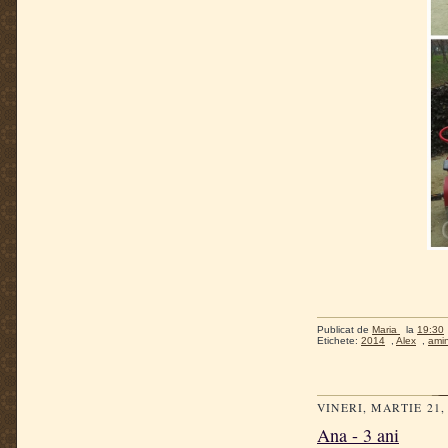
Publicat de
Maria
la
19:30
Etichete:
2014
,
Alex
,
amint
VINERI, MARTIE 21,
Ana - 3 ani