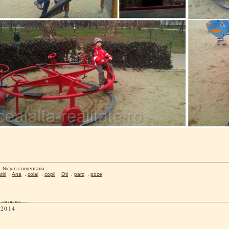
Niciun comentariu:
iri
,
Ana
,
colaj
,
copii
,
Oti
,
parc
,
poze
 2014