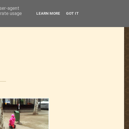
user-agent
erate usage
LEARN MORE
GOT IT