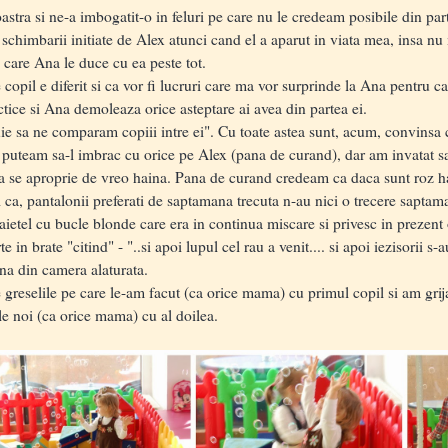
tra si ne-a imbogatit-o in feluri pe care nu le credeam posibile din part
imbarii initiate de Alex atunci cand el a aparut in viata mea, insa nu 
 care Ana le duce cu ea peste tot.
opil e diferit si ca vor fi lucruri care ma vor surprinde la Ana pentru ca 
ractice si Ana demoleaza orice asteptare ai avea din partea ei.
e sa ne comparam copiii intre ei". Cu toate astea sunt, acum, convinsa
eam sa-l imbrac cu orice pe Alex (pana de curand), dar am invatat sa l
sa se aproprie de vreo haina. Pana de curand credeam ca daca sunt roz ha
i ca, pantalonii preferati de saptamana trecuta n-au nici o trecere sapta
el cu bucle blonde care era in continua miscare si privesc in prezent o f
e in brate "citind" - "..si apoi lupul cel rau a venit.... si apoi iezisorii s-au
ina din camera alaturata.
eselile pe care le-am facut (ca orice mama) cu primul copil si am grija s
ele noi (ca orice mama) cu al doilea.