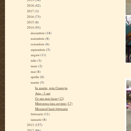
2018
(42)
2017
(3)
2016
(73)
2015
(8)
2014
(93)
decembrie
(18)
noiembrie
(8)
octombrie
(6)
septembrie
(5)
august
(11)
iulie
(3)
iunie
(2)
mai
(8)
aprilie
(8)
martie
(5)
In martie, prin Cismigiu
Ana - 3 ani
Ce-am mai facut (12)
Miercurea fara cuvinte (17)
Mozaicul lunii februarie
februarie
(11)
ianuarie
(8)
2013
(157)
2012
(86)