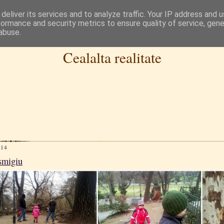
deliver its services and to analyze traffic. Your IP address and 
formance and security metrics to ensure quality of service, gen
abuse.
Cealalta realitate
014
ismigiu