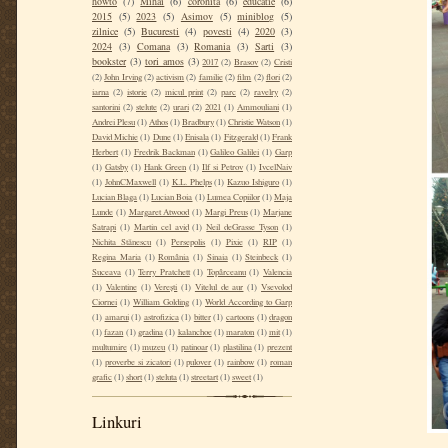
howto
(7)
Mihai
(6)
coronita
(6)
educatie
(6)
2015
(5)
2023
(5)
Asimov
(5)
miniblog
(5)
zilnice
(5)
Bucuresti
(4)
povesti
(4)
2020
(3)
2024
(3)
Comana
(3)
Romania
(3)
Sarti
(3)
bookster
(3)
tori amos
(3)
2017
(2)
Brasov
(2)
Cristi
(2)
John Irving
(2)
activism
(2)
familie
(2)
film
(2)
flori
(2)
iarna
(2)
istorie
(2)
micul print
(2)
parc
(2)
ravelry
(2)
santorini
(2)
stelute
(2)
urari
(2)
2021
(1)
Ammouliani
(1)
Andrei Plesu
(1)
Athos
(1)
Bradbury
(1)
Christie Watson
(1)
David Michie
(1)
Dune
(1)
Enisala
(1)
Fitzgerald
(1)
Frank
Herbert
(1)
Fredrik Backman
(1)
Galileo Galilei
(1)
Garp
(1)
Gatsby
(1)
Hank Green
(1)
Ilf si Petrov
(1)
IvcelNaiv
(1)
JohnCMaxwell
(1)
K.L. Phelps
(1)
Kazuo Ishiguro
(1)
Lucian Blaga
(1)
Lucian Boia
(1)
Lumea Copiilor
(1)
Maja
Lunde
(1)
Margaret Atwood
(1)
Margi Preus
(1)
Marjane
Satrapi
(1)
Martin cel avid
(1)
Neil deGrasse Tyson
(1)
Nichita Stănescu
(1)
Persepolis
(1)
Pixie
(1)
RIP
(1)
Regina Maria
(1)
România
(1)
Sinaia
(1)
Steinbeck
(1)
Suceava
(1)
Terry Pratchett
(1)
Topârceanu
(1)
Valencia
(1)
Valentine
(1)
Verești
(1)
Vitelul de aur
(1)
Vsevolod
Ciornei
(1)
William Golding
(1)
World According to Garp
(1)
amarui
(1)
astrofizica
(1)
bitter
(1)
cartoons
(1)
dragon
(1)
fazan
(1)
gradina
(1)
kalanchoe
(1)
maraton
(1)
mit
(1)
multumire
(1)
muzeu
(1)
patinoar
(1)
plastilina
(1)
prezent
(1)
proverbe si zicatori
(1)
pulover
(1)
rainbow
(1)
roman
grafic
(1)
short
(1)
steluta
(1)
streetart
(1)
sweet
(1)
Linkuri