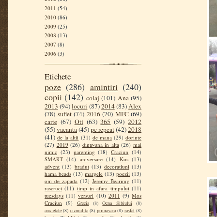
2011
(54)
2010
(86)
2009
(25)
2008
(13)
2007
(8)
2006
(3)
Etichete
poze
(286)
amintiri
(240)
copii
(142)
colaj
(101)
Ana
(95)
2013
(94)
locuri
(87)
2014
(83)
Alex
(78)
suflet
(74)
2016
(70)
MFC
(69)
carte
(67)
Oti
(63)
365
(59)
2012
(55)
vacanta
(45)
pe repeat
(42)
2018
(41)
de la altii
(31)
de mana
(29)
dorinte
(27)
2019
(26)
dintr-una in alta
(26)
mai
nimic
(23)
parenting
(18)
Craciun
(14)
SMART
(14)
aniversare
(14)
Kos
(13)
advent
(13)
bradut
(13)
decoratiuni
(13)
hama beads
(13)
margele
(13)
poezii
(13)
om de zapada
(12)
Jeremy Bearimy
(11)
rascruci
(11)
timp in afara timpului
(11)
tuesdays
(11)
versuri
(10)
2011
(9)
Mos
Craciun
(9)
Grecia
(8)
Ocna Sibiului
(8)
anxietate
(8)
cizmulita
(8)
primavara
(8)
rasfat
(8)