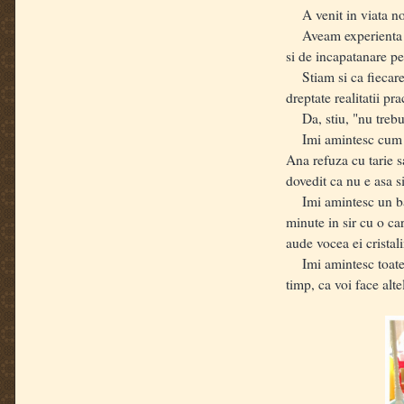
A venit in viata noas
Aveam experienta sch
si de incapatanare pe
Stiam si ca fiecare c
dreptate realitatii p
Da, stiu, "nu trebui
Imi amintesc cum put
Ana refuza cu tarie 
dovedit ca nu e asa s
Imi amintesc un baiet
minute in sir cu o cart
aude vocea ei cristal
Imi amintesc toate gr
timp, ca voi face alt