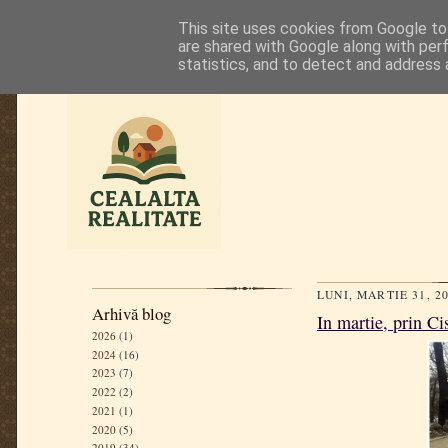
This site uses cookies from Google to 
are shared with Google along with per
statistics, and to detect and address 
LUNI, MARTIE 31, 2
Arhivă blog
In martie, prin C
2026
(1)
2024
(16)
2023
(7)
2022
(2)
2021
(1)
2020
(5)
2019
(34)