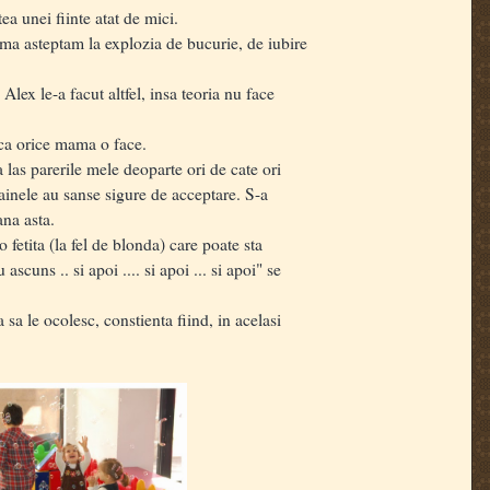
ea unei fiinte atat de mici.
ma asteptam la explozia de bucurie, de iubire
Alex le-a facut altfel, insa teoria nu face
 ca orice mama o face.
as parerile mele deoparte ori de cate ori
inele au sanse sigure de acceptare. S-a
mana asta.
etita (la fel de blonda) care poate sta
 ascuns .. si apoi .... si apoi ... si apoi" se
a le ocolesc, constienta fiind, in acelasi