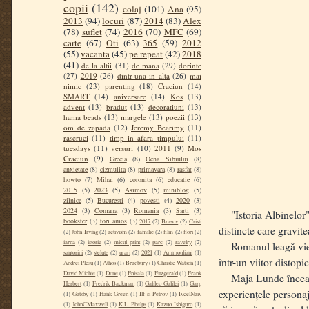
copii
(142)
colaj
(101)
Ana
(95)
2013
(94)
locuri
(87)
2014
(83)
Alex
(78)
suflet
(74)
2016
(70)
MFC
(69)
carte
(67)
Oti
(63)
365
(59)
2012
(55)
vacanta
(45)
pe repeat
(42)
2018
(41)
de la altii
(31)
de mana
(29)
dorinte
(27)
2019
(26)
dintr-una in alta
(26)
mai
nimic
(23)
parenting
(18)
Craciun
(14)
SMART
(14)
aniversare
(14)
Kos
(13)
advent
(13)
bradut
(13)
decoratiuni
(13)
hama beads
(13)
margele
(13)
poezii
(13)
om de zapada
(12)
Jeremy Bearimy
(11)
rascruci
(11)
timp in afara timpului
(11)
tuesdays
(11)
versuri
(10)
2011
(9)
Mos
Craciun
(9)
Grecia
(8)
Ocna Sibiului
(8)
anxietate
(8)
cizmulita
(8)
primavara
(8)
rasfat
(8)
howto
(7)
Mihai
(6)
coronita
(6)
educatie
(6)
2015
(5)
2023
(5)
Asimov
(5)
miniblog
(5)
zilnice
(5)
Bucuresti
(4)
povesti
(4)
2020
(3)
2024
(3)
Comana
(3)
Romania
(3)
Sarti
(3)
"Istoria Albinelor" s
bookster
(3)
tori amos
(3)
2017
(2)
Brasov
(2)
Cristi
distincte care gravite
(2)
John Irving
(2)
activism
(2)
familie
(2)
film
(2)
flori
(2)
iarna
(2)
istorie
(2)
micul print
(2)
parc
(2)
ravelry
(2)
Romanul leagă viețile
santorini
(2)
stelute
(2)
urari
(2)
2021
(1)
Ammouliani
(1)
într-un viitor distop
Andrei Plesu
(1)
Athos
(1)
Bradbury
(1)
Christie Watson
(1)
David Michie
(1)
Dune
(1)
Enisala
(1)
Fitzgerald
(1)
Frank
Maja Lunde încearcă 
Herbert
(1)
Fredrik Backman
(1)
Galileo Galilei
(1)
Garp
experiențele personaj
(1)
Gatsby
(1)
Hank Green
(1)
Ilf si Petrov
(1)
IvcelNaiv
(1)
JohnCMaxwell
(1)
K.L. Phelps
(1)
Kazuo Ishiguro
(1)