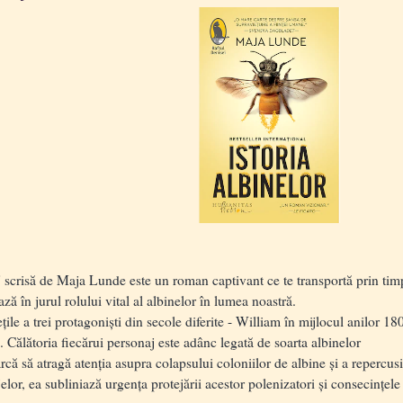
crisă de Maja Lunde este un roman captivant ce te transportă prin timp ș
ază în jurul rolului vital al albinelor în lumea noastră.
 a trei protagoniști din secole diferite - William în mijlocul anilor 18
ic. Călătoria fiecărui personaj este adânc legată de soarta albinelor
să atragă atenția asupra colapsului coloniilor de albine și a repercusiu
elor, ea subliniază urgența protejării acestor polenizatori și consecințe