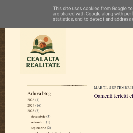
This site uses cookies from Google to 
are shared with Google along with per
statistics, and to detect and address 
MARȚI, SEPTEMBRIE
Arhivă blog
Oamenii fericiti 
2026
(1)
2024
(16)
2023
(7)
decembrie
(3)
octombrie
(1)
septembrie
(2)
Oamenii fericiti citesc si beau cafea -