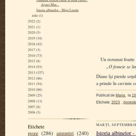
Agnes Mar...
Istoria albinelor - Maja Lunde
iulie
(1)
2022
(2)
2021
(1)
2020
(5)
2019
(34)
2018
(42)
2017
(3)
2016
(73)
Un rezumat foarte scu
2015
(8)
„O femeie se î
2014
(93)
2013
(157)
Diane își pierde soțu
2012
(86)
a prinde în cuvinte c
2011
(54)
2010
(86)
2009
(25)
Publicat de
Maria
la
10
2008
(13)
Etichete:
2023
,
bookst
2007
(8)
2006
(3)
MARȚI, SEPTEMBRIE
Etichete
Istoria albinelor
poze
(286)
amintiri
(240)