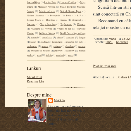
să ignorăm declinul 
Lucian Blaga
(1)
Lucian Boia
(1)
Lumea Copiilor
(1)
Maja
Scrisă într-un stil u
Lunde
(1)
Margaret Atwood
(1)
Margi Preus
(1)
Marjane
Satrapi
(1)
Martin cel avid
(1)
Neil deGrasse Tyson
(1)
simt conectată cu Cha
Nichita Stănescu
(1)
Persepolis
(1)
Pixie
(1)
RIP
(1)
Recomand cu căldură 
Regina Maria
(1)
România
(1)
Sinaia
(1)
Steinbeck
(1)
Suceava
(1)
Terry Pratchett
(1)
Topârceanu
(1)
Valencia
relației noastre cu na
(1)
Valentine
(1)
Verești
(1)
Vitelul de aur
(1)
Vsevolod
Ciornei
(1)
William Golding
(1)
World According to Garp
(1)
amarui
(1)
astrofizica
(1)
bitter
(1)
cartoons
(1)
dragon
Publicat de
Maria
la
15:22
(1)
fazan
(1)
gradina
(1)
kalanchoe
(1)
maraton
(1)
mit
(1)
Etichete:
2023
,
bookster
multumire
(1)
muzeu
(1)
patinoar
(1)
plastilina
(1)
prezent
(1)
proverbe si zicatori
(1)
pulover
(1)
rainbow
(1)
roman
grafic
(1)
short
(1)
steluta
(1)
streetart
(1)
sweet
(1)
Postări mai noi
Linkuri
Abonați-vă la:
Postări 
Micul Print
Reading List
Despre mine
MARIA
Din cand in cand uratenia
lumii ma lasa fara vorbe, in
rest privesc viata cu ochii
de copil si zambesc din
suflet.
Vizualizați profilul meu complet