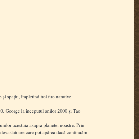
i spațiu, împletind trei fire narative
00, George la începutul anilor 2000 și Tao
nilor acestuia asupra planetei noastre. Prin
le devastatoare care pot apărea dacă continuăm