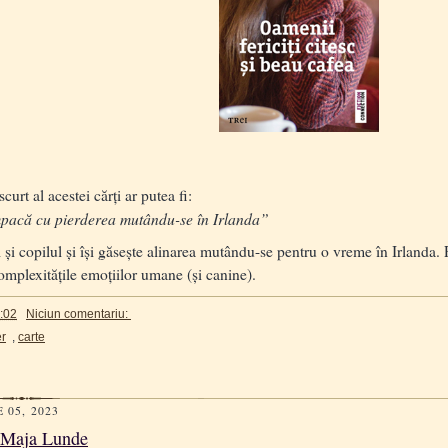
rt al acestei cărți ar putea fi:
mpacă cu pierderea mutându-se în Irlanda”
l și copilul și își găsește alinarea mutându-se pentru o vreme în Irlanda.
omplexitățile emoțiilor umane (și canine).
:02
Niciun comentariu:
er
,
carte
 05, 2023
 - Maja Lunde