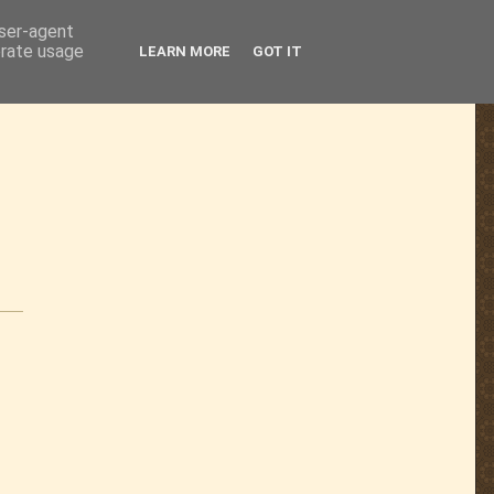
user-agent
erate usage
LEARN MORE
GOT IT