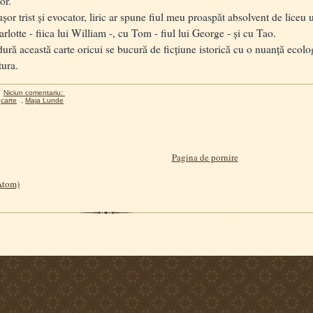
lor.
șor trist și evocator, liric ar spune fiul meu proaspăt absolvent de lice
rlotte - fiica lui William -, cu Tom - fiul lui George - și cu Tao.
această carte oricui se bucură de ficțiune istorică cu o nuanță ecolog
tura.
Niciun comentariu:
,
carte
,
Maja Lunde
Pagina de pornire
(Atom)