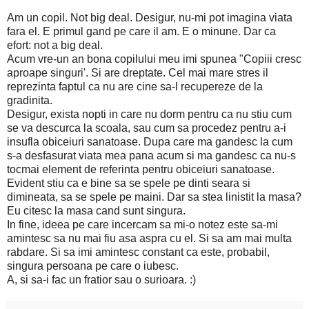
Am un copil. Not big deal. Desigur, nu-mi pot imagina viata
fara el. E primul gand pe care il am. E o minune. Dar ca
efort: not a big deal.
Acum vre-un an bona copilului meu imi spunea "Copiii cresc
aproape singuri'. Si are dreptate. Cel mai mare stres il
reprezinta faptul ca nu are cine sa-l recupereze de la
gradinita.
Desigur, exista nopti in care nu dorm pentru ca nu stiu cum
se va descurca la scoala, sau cum sa procedez pentru a-i
insufla obiceiuri sanatoase. Dupa care ma gandesc la cum
s-a desfasurat viata mea pana acum si ma gandesc ca nu-s
tocmai element de referinta pentru obiceiuri sanatoase.
Evident stiu ca e bine sa se spele pe dinti seara si
dimineata, sa se spele pe maini. Dar sa stea linistit la masa?
Eu citesc la masa cand sunt singura.
In fine, ideea pe care incercam sa mi-o notez este sa-mi
amintesc sa nu mai fiu asa aspra cu el. Si sa am mai multa
rabdare. Si sa imi amintesc constant ca este, probabil,
singura persoana pe care o iubesc.
A, si sa-i fac un fratior sau o surioara. :)