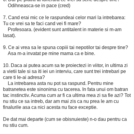
Odihneasca-se in pace (cred)
7. Cand erai mic ce le raspundeai celor mari la intrebarea:
Tu ce vrei sa te faci cand vei fi mare?
Profesoara. (evident sunt antitalent in materie si m-am
lasat).
9. Ce ai vrea sa le spuna copiii tai nepotilor tai despre tine?
Asa m-a invatat pe mine mama ca e bine.
10. Daca ai putea acum sa te proiectezi in viitor, in ultima zi
a vietii tale si sa iti iei un interviu, care sunt trei intrebari pe
care ti le-ai adresa?
La intrebarea asta nu pot sa raspund. Pentru mine
batranetea este sinonima cu tacerea. In fata unui om batran
tac instinctiv. Acuma cum ar fi ca ultima mea zi sa fie azi? Tot
nu stiu ce sa intreb, dar am mai zis ca nu prea le am cu
finalurile asa ca nici acesta nu face exceptie.
De dat mai departe (cum se obisnuieste) n-o dau pentru ca
nu stiu cum.