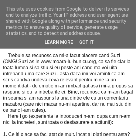
This site uses cookies from Google to deliver its services
Cealalta realitate
and to analyze traffic. Your IP address and user-agent are
shared with Google along with performance and security
metrics to ensure quality of service, generate usage
statistics, and to detect and address abuse.
vineri, ianuarie 30, 2009
Moment crucial: leapsa
LEARN MORE
GOT IT
Trebuie sa recunosc ca mi-a facut placere cand Suzi
(OMG! Suzi as in www.moara-lu-bunicu.org, ca sa fie clar la
toata lumea si sa stiu si eu peste ani cand ma voi uita
intrebandu-ma care Suzi - asta daca imi voi aminti ca am
scris candva undeva ceva relevant pentru mine la un
moment dat - de emotie m-am imbarligat asa) mi-a propus sa
raspund si eu la intrebarile ei. Bine, recunosc ca m-am bagat
in seama si am raspuns la una dintre ele cu un comentariu
macabru (care nici macar nu-mi apartine, dar nu mai stiu din
ce banc l-am cules).
Here I go (experienta la introduceri n-am, dupa cum n-am
nici la incheieri, sunt toata o desfasurare a actiunii):
1. Ce iti place sa faci atat de mult, incat ai plati pentru asta?