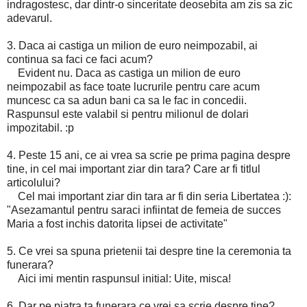
indragostesc, dar dintr-o sinceritate deosebita am zis sa zic
adevarul.
3. Daca ai castiga un milion de euro neimpozabil, ai
continua sa faci ce faci acum?
Evident nu. Daca as castiga un milion de euro
neimpozabil as face toate lucrurile pentru care acum
muncesc ca sa adun bani ca sa le fac in concedii.
Raspunsul este valabil si pentru milionul de dolari
impozitabil. :p
4. Peste 15 ani, ce ai vrea sa scrie pe prima pagina despre
tine, in cel mai important ziar din tara? Care ar fi titlul
articolului?
Cel mai important ziar din tara ar fi din seria Libertatea :):
"Asezamantul pentru saraci infiintat de femeia de succes
Maria a fost inchis datorita lipsei de activitate"
5. Ce vrei sa spuna prietenii tai despre tine la ceremonia ta
funerara?
Aici imi mentin raspunsul initial: Uite, misca!
6. Dar pe piatra ta funerara ce vrei sa scrie despre tine?