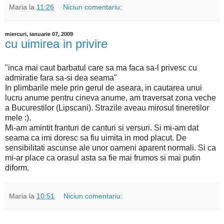
Maria
la
11:26
Niciun comentariu:
miercuri, ianuarie 07, 2009
cu uimirea in privire
"inca mai caut barbatul care sa ma faca sa-l privesc cu
admiratie fara sa-si dea seama"
In plimbarile mele prin gerul de aseara, in cautarea unui
lucru anume pentru cineva anume, am traversat zona veche
a Bucurestilor (Lipscani). Strazile aveau mirosul tineretilor
mele :).
Mi-am amintit franturi de canturi si versuri. Si mi-am dat
seama ca imi doresc sa fiu uimita in mod placut. De
sensibilitati ascunse ale unor oameni aparent normali. Si ca
mi-ar place ca orasul asta sa fie mai frumos si mai putin
diform.
Maria
la
10:51
Niciun comentariu: