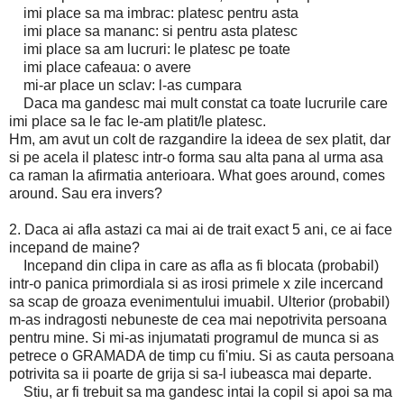
imi place sa ma imbrac: platesc pentru asta
imi place sa mananc: si pentru asta platesc
imi place sa am lucruri: le platesc pe toate
imi place cafeaua: o avere
mi-ar place un sclav: l-as cumpara
Daca ma gandesc mai mult constat ca toate lucrurile care
imi place sa le fac le-am platit/le platesc.
Hm, am avut un colt de razgandire la ideea de sex platit, dar
si pe acela il platesc intr-o forma sau alta pana al urma asa
ca raman la afirmatia anterioara. What goes around, comes
around. Sau era invers?
2. Daca ai afla astazi ca mai ai de trait exact 5 ani, ce ai face
incepand de maine?
Incepand din clipa in care as afla as fi blocata (probabil)
intr-o panica primordiala si as irosi primele x zile incercand
sa scap de groaza evenimentului imuabil. Ulterior (probabil)
m-as indragosti nebuneste de cea mai nepotrivita persoana
pentru mine. Si mi-as injumatati programul de munca si as
petrece o GRAMADA de timp cu fi'miu. Si as cauta persoana
potrivita sa ii poarte de grija si sa-l iubeasca mai departe.
Stiu, ar fi trebuit sa ma gandesc intai la copil si apoi sa ma