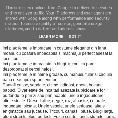
This site uses cookies from Google to deliver its services
Cealalta realitate
and to analyze traffic. Your IP address and user-agent are
shared with Google along with performance and security
metrics to ensure quality of service, generate usage
statistics, and to detect and address abuse.
vineri, decembrie 18, 2009
Femeile
LEARN MORE
GOT IT
Imi plac femeile imbracate in costume elegante din lana
moale, cu coafura impecabila si machiajul perfect asezat la
locul lui.
Imi plac femeile imbracate in blugi, tricou, cu parul
dezordonat si cercei haiosi.
Imi plac femeile in haine groase, cu manusi, fular si caciula
pana deasupra sprancenelor.
Pantofi cu toc, sandale, cizme, adidasi, ghete, bocanci,
papuci. O varietate de incaltari asezate la picioarele lor,
purtandu-le prin zi sau prin noapte, unele ingaduitoare,
altele stricte. Dresuri albe, negre, roz, albastre, colorate,
indungate, pictate. Unele vesele, unele serioase, altele
enigmatice sau jucause. Tricouri, camasi, bluze. Blugi largi,
blugi stramti, blugi perfecti. Fuste scurte, lungi, stramte, largi,