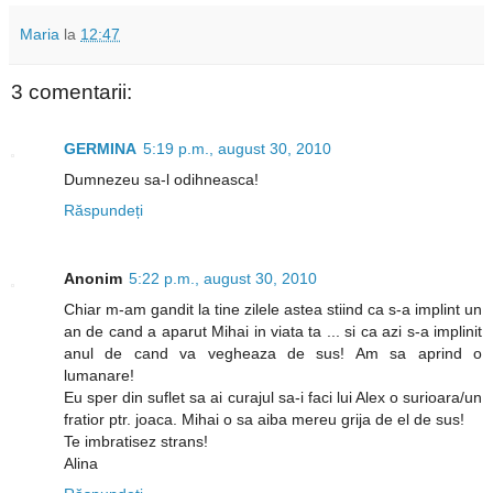
Maria
la
12:47
3 comentarii:
GERMINA
5:19 p.m., august 30, 2010
Dumnezeu sa-l odihneasca!
Răspundeți
Anonim
5:22 p.m., august 30, 2010
Chiar m-am gandit la tine zilele astea stiind ca s-a implint un
an de cand a aparut Mihai in viata ta ... si ca azi s-a implinit
anul de cand va vegheaza de sus! Am sa aprind o
lumanare!
Eu sper din suflet sa ai curajul sa-i faci lui Alex o surioara/un
fratior ptr. joaca. Mihai o sa aiba mereu grija de el de sus!
Te imbratisez strans!
Alina