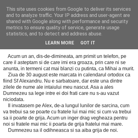
This site uses cookies from Google to deliver its services
Cealalta realitate
and to analyze traffic. Your IP address and user-agent are
shared with Google along with performance and security
metrics to ensure quality of service, generate usage
statistics, and to detect and address abuse.
luni, august 30, 2010
Ingerii nostrii
LEARN MORE
GOT IT
Acum un an, dis-de-dimineata, am primit un telefon, pe
care il asteptam si de care imi era groaza, prin care ni se
anunta, in termeni cat mai blanzi cu putinta, ca Mihai a murit.
Ziua de 30 august este marcata in calendarul ortodox ca
fiind Sf Alexandru. Nu e sarbatoare, dar este una dintre
zilele de nume ale intaiului meu nascut. Asa a ales
Dumnezeu sa lege intre ei doi frati care nu s-au vazut
niciodata.
Il invatasem pe Alex, de-a lungul lunilor de sarcina, cum
va trebui sa se poarte cu fratele lui mai mic si cum va trebui
sa ii poarte de grija. Acum un inger drag vegheaza pentru
noi si fratele mai mic ii poarta de grija fratelui mai mare.
Dumnezeu sa il odihneasca si sa aiba grija de noi.