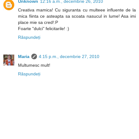
Unknown
12:16 a.m., decembrie 26, 2010
Creativa mamica! Cu siguranta cu multeee influente de la
mica fiinta ce asteapta sa scoata nasucul in lume! Asa imi
place mie sa cred!:P
Foarte "dulci" felicitarile! :)
Răspundeți
Maria
4:15 p.m., decembrie 27, 2010
Multumesc mult!
Răspundeți