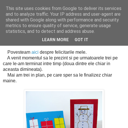
This site uses cookies from Google to deliver its services
Cealalta realitate
and to analyze traffic. Your IP address and user-agent are
shared with Google along with performance and security
metrics to ensure quality of service, generate usage
statistics, and to detect and address abuse.
miercuri, decembrie 22, 2010
Ce-am mai facut (II)
LEARN MORE
GOT IT
Povesteam
aici
despre felicitarile mele.
A venit momentul sa le prezint si pe urmatoarele trei pe
care le-am terminat intre timp (doua dintre ele chiar in
aceasta dimineata).
Mai am trei in plan, pe care sper sa le finalizez chiar
maine.