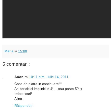
Maria
la
15:08
5 comentarii:
Anonim
10:11 p.m., iulie 14, 2011
Casa de piatra in continuare!!!
Ani fericiti si impliniti in 4! ... sau poate 5? ;)
Imbratisari!
Alina
Răspundeți