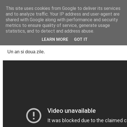
This site uses cookies from Google to deliver its services
Cealalta realitate
and to analyze traffic. Your IP address and user-agent are
shared with Google along with performance and security
metrics to ensure quality of service, generate usage
statistics, and to detect and address abuse.
joi, iulie 14, 2011
1 an - nunta de hartie
LEARN MORE
GOT IT
Un an si doua zile.