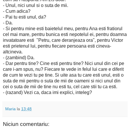
- Unul, nici unul si o suta de mii.
- Cum adica?
- Pai tu esti unul, da?
- Da.
- Si pentru mine esti baietelul meu, pentru Ana esti fratiorul
cel mai mare, pentru bunica esti nepotelul ei, pentru doamna
invatatoare esti "Petru, care deranjeaza ora", pentru Victor
esti prietenul lui, pentru fiecare persoana esti cineva-
altcineva.
- (zambind) Da.
- Dar pentru tine? Cine esti pentru tine? Nici unul din cei pe
care i-am spus, nu? Fiecare te vede in felul lui care e diferit
de cum te vezi tu pe tine. Si uite asa tu care esti unul, esti o
suta de mii pentru o suta de mii de oameni si nici unul din
cei o suta de mii de tine nu esti tu, cel care stii tu ca esti.
- (razand) Vezi ca, daca imi explici, inteleg?
Maria
la
13:48
Niciun comentariu: