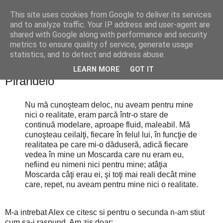
This site uses cookies from Google to deliver its services
Cealalta realitate
and to analyze traffic. Your IP address and user-agent are
shared with Google along with performance and security
metrics to ensure quality of service, generate usage
statistics, and to detect and address abuse.
vineri, februarie 03, 2012
Unul, nici unul si o suta de mii - Luigi
LEARN MORE
GOT IT
Pirandelo
Nu mă cunoşteam deloc, nu aveam pentru mine
nici o realitate, eram parcă într-o stare de
continuă modelare, aproape fluid, maleabil. Mă
cunoşteau ceilalţi, fiecare în felul lui, în funcţie de
realitatea pe care mi-o dăduseră, adică fiecare
vedea în mine un Moscarda care nu eram eu,
nefiind eu nimeni nici pentru mine; atâţia
Moscarda câţi erau ei, şi toţi mai reali decât mine
care, repet, nu aveam pentru mine nici o realitate.
M-a intrebat Alex ce citesc si pentru o secunda n-am stiut
cum sa-i raspund. Am zis doar: