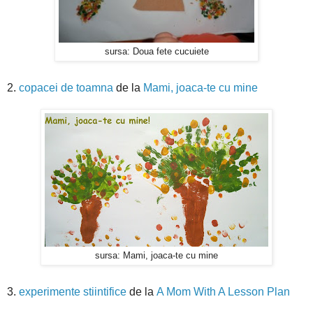
sursa: Doua fete cucuiete
2.
copacei de toamna
de la
Mami, joaca-te cu mine
sursa: Mami, joaca-te cu mine
3.
experimente stiintifice
de la
A Mom With A Lesson Plan