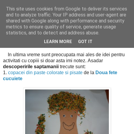
This site uses cookies from Google to deliver its services
Cealalta realitate
and to analyze traffic. Your IP address and user-agent are
shared with Google along with performance and security
metrics to ensure quality of service, generate usage
statistics, and to detect and address abuse.
marți, septembrie 18, 2012
Descoperirile saptamanii (4)
LEARN MORE
GOT IT
In ultima vreme sunt preocupata mai ales de idei pentru
activitati cu copiii si doar asta imi notez. Asadar
descoperirile saptamanii
trecute sunt:
1.
copacei din paste colorate si pisate
de la
Doua fete
cucuiete