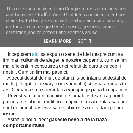
This site uses cookies from Google to deliver its services
Cealalta realitate
and to analyze traffic. Your IP address and user-agent are
shared with Google along with performance and security
metrics to ensure quality of service, generate usage
statistics, and to detect and address abuse.
luni, iulie 22, 2013
Parinti pasnici (2)
LEARN MORE
GOT IT
Incepusem
aici
sa expun o serie de idei despre cum sa
fim mai multumiti de alegerile noastre ca parinti, cum sa fim
mai eficienti in construirea unei relatii de durata cu copiii
nostrii. Cum sa fim mai pasnici.
A trecut destul de mult de atunci, s-au intamplat destul de
multe (life got in the way, cum spun altii) si seria a ramas in
aer. O reiau azi cu speranta ca voi ajunge pana la capatul ei.
Povesteam acum mai bine de jumatate de an ca primul
pas in a ne iubi neconditionat copiii, in a-i accepta asa cum
sunt ei, primul pas este sa ne iubim si sa ne iertam pe noi
insine.
Astazi o noua idee:
gaseste nevoia de la baza
comportamentului.