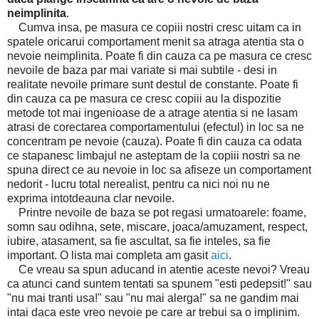
neimplinita
.
Cumva insa, pe masura ce copiii nostri cresc uitam ca in
spatele oricarui comportament menit sa atraga atentia sta o
nevoie neimplinita. Poate fi din cauza ca pe masura ce cresc
nevoile de baza par mai variate si mai subtile - desi in
realitate nevoile primare sunt destul de constante. Poate fi
din cauza ca pe masura ce cresc copiii au la dispozitie
metode tot mai ingenioase de a atrage atentia si ne lasam
atrasi de corectarea comportamentului (efectul) in loc sa ne
concentram pe nevoie (cauza). Poate fi din cauza ca odata
ce stapanesc limbajul ne asteptam de la copiii nostri sa ne
spuna direct ce au nevoie in loc sa afiseze un comportament
nedorit - lucru total nerealist, pentru ca nici noi nu ne
exprima intotdeauna clar nevoile.
Printre nevoile de baza se pot regasi urmatoarele: foame,
somn sau odihna, sete, miscare, joaca/amuzament, respect,
iubire, atasament, sa fie ascultat, sa fie inteles, sa fie
important. O lista mai completa am gasit
aici
.
Ce vreau sa spun aducand in atentie aceste nevoi? Vreau
ca atunci cand suntem tentati sa spunem "esti pedepsit!" sau
"nu mai tranti usa!" sau "nu mai alerga!" sa ne gandim mai
intai daca este vreo nevoie pe care ar trebui sa o implinim.