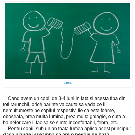
sursa
Cand avem un copil de 3-4 luni in fata si acesta tipa din
toti rarunchii, orice parinte va cauta sa vada ce il
nemultumeste pe copilul respectiv, fie ca este foame,
oboseala, prea multa lumina, prea multa galagie, o cuta a
hainelor care il fac sa se simte inconfortabil, febra, etc.
Pentru copiii sub un an toata lumea aplica acest principiu:
daca plange inseamna ca are o nevoie de baza