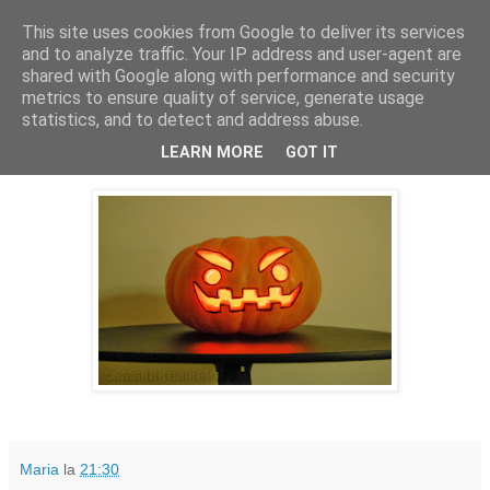
This site uses cookies from Google to deliver its services
Cealalta realitate
and to analyze traffic. Your IP address and user-agent are
shared with Google along with performance and security
metrics to ensure quality of service, generate usage
statistics, and to detect and address abuse.
joi, octombrie 31, 2013
Dovleacul nostru
LEARN MORE
GOT IT
Maria
la
21:30