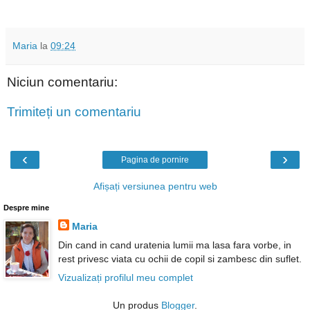
Maria
la
09:24
Niciun comentariu:
Trimiteți un comentariu
‹
›
Pagina de pornire
Afișați versiunea pentru web
Despre mine
Maria
Din cand in cand uratenia lumii ma lasa fara vorbe, in
rest privesc viata cu ochii de copil si zambesc din suflet.
Vizualizați profilul meu complet
Un produs
Blogger
.