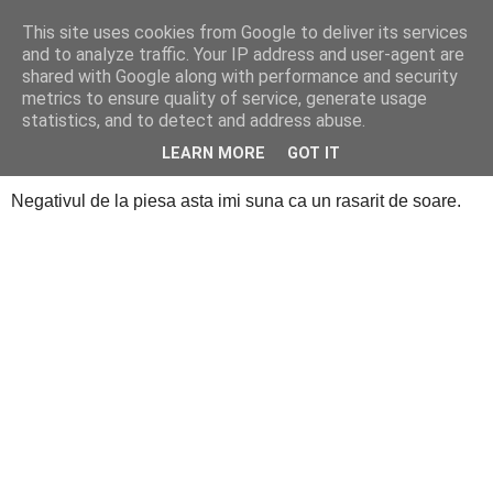
This site uses cookies from Google to deliver its services
Cealalta realitate
and to analyze traffic. Your IP address and user-agent are
shared with Google along with performance and security
metrics to ensure quality of service, generate usage
statistics, and to detect and address abuse.
luni, ianuarie 13, 2014
Obsesia zilei de azi (39)
LEARN MORE
GOT IT
Negativul de la piesa asta imi suna ca un rasarit de soare.