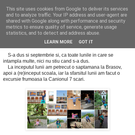
This site uses cookies from Google to deliver its services
Cealalta realitate
and to analyze traffic. Your IP address and user-agent are
shared with Google along with performance and security
metrics to ensure quality of service, generate usage
statistics, and to detect and address abuse.
miercuri, octombrie 01, 2014
Mozaicul lunii septembrie
LEARN MORE
GOT IT
S-a dus si septembrie si, ca toate lunile in care se
intampla multe, nici nu stiu cand s-a dus.
La inceputul lunii am petrecut o saptamana la Brasov,
apoi a (re)inceput scoala, iar la sfarsitul lunii am facut o
excursie frumoasa la Canionul 7 scari.