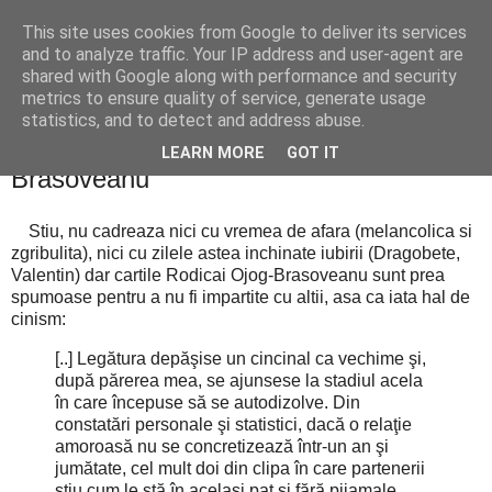
This site uses cookies from Google to deliver its services
Cealalta realitate
and to analyze traffic. Your IP address and user-agent are
shared with Google along with performance and security
metrics to ensure quality of service, generate usage
statistics, and to detect and address abuse.
miercuri, februarie 25, 2015
Grasa si proasta - Rodica Ojog-
LEARN MORE
GOT IT
Brasoveanu
Stiu, nu cadreaza nici cu vremea de afara (melancolica si
zgribulita), nici cu zilele astea inchinate iubirii (Dragobete,
Valentin) dar cartile Rodicai Ojog-Brasoveanu sunt prea
spumoase pentru a nu fi impartite cu altii, asa ca iata hal de
cinism:
[..] Legătura depăşise un cincinal ca vechime şi,
după părerea mea, se ajunsese la stadiul acela
în care începuse să se autodizolve. Din
constatări personale şi statistici, dacă o relaţie
amoroasă nu se concretizează într-un an şi
jumătate, cel mult doi din clipa în care partenerii
ştiu cum le stă în acelaşi pat şi fără pijamale,