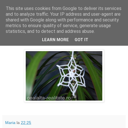
This site uses cookies from Google to deliver its services
Cealalta realitate
and to analyze traffic. Your IP address and user-agent are
shared with Google along with performance and security
metrics to ensure quality of service, generate usage
statistics, and to detect and address abuse.
vineri, februarie 19, 2016
365(49)
LEARN MORE
GOT IT
Maria
la
22:25