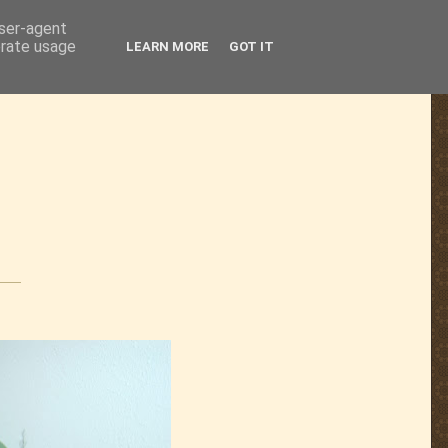
user-agent
erate usage
LEARN MORE
GOT IT