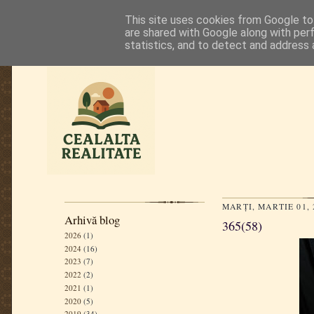
This site uses cookies from Google to 
are shared with Google along with per
statistics, and to detect and address 
MARȚI, MARTIE 01, 
Arhivă blog
365(58)
2026
(1)
2024
(16)
2023
(7)
2022
(2)
2021
(1)
2020
(5)
2019
(34)