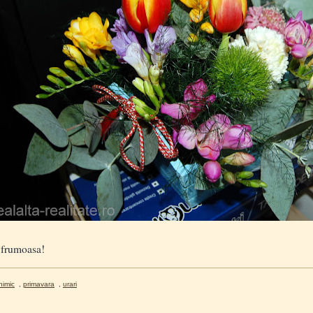
 frumoasa!
nimic
,
primavara
,
urari