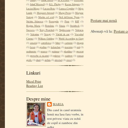
(1)
JohnCMaxwell
(1)
K.L. Phelps
(1)
Kazuo Ishiguro
(1)
Lucian Blaga
(1)
Lucian Boia
(1)
Lumea Copiilor
(1)
Maja
Lunde
(1)
Margaret Atwood
(1)
Margi Preus
(1)
Marjane
Satrapi
(1)
Martin cel avid
(1)
Neil deGrasse Tyson
(1)
Postare mai nouă
Nichita Stănescu
(1)
Persepolis
(1)
Pixie
(1)
RIP
(1)
Regina Maria
(1)
România
(1)
Sinaia
(1)
Steinbeck
(1)
Suceava
(1)
Terry Pratchett
(1)
Topârceanu
(1)
Valencia
Abonați-vă la:
Postare 
(1)
Valentine
(1)
Verești
(1)
Vitelul de aur
(1)
Vsevolod
Ciornei
(1)
William Golding
(1)
World According to Garp
(1)
amarui
(1)
astrofizica
(1)
bitter
(1)
cartoons
(1)
dragon
(1)
fazan
(1)
gradina
(1)
kalanchoe
(1)
maraton
(1)
mit
(1)
multumire
(1)
muzeu
(1)
patinoar
(1)
plastilina
(1)
prezent
(1)
proverbe si zicatori
(1)
pulover
(1)
rainbow
(1)
roman
grafic
(1)
short
(1)
steluta
(1)
streetart
(1)
sweet
(1)
Linkuri
Micul Print
Reading List
Despre mine
MARIA
Din cand in cand uratenia
lumii ma lasa fara vorbe, in
rest privesc viata cu ochii
de copil si zambesc din
suflet.