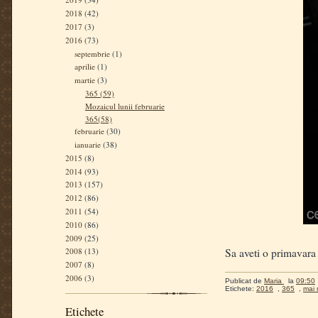
2018
(42)
2017
(3)
2016
(73)
septembrie
(1)
aprilie
(1)
martie
(3)
365 (59)
Mozaicul lunii februarie
365(58)
februarie
(30)
ianuarie
(38)
2015
(8)
2014
(93)
2013
(157)
2012
(86)
2011
(54)
2010
(86)
2009
(25)
Sa aveti o primavara
2008
(13)
2007
(8)
2006
(3)
Publicat de
Maria
la
09:50
Etichete:
2016
,
365
,
mai 
Etichete