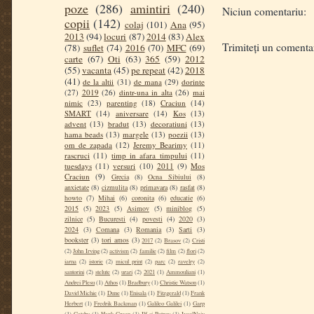
poze
(286)
amintiri
(240)
Niciun comentariu:
copii
(142)
colaj
(101)
Ana
(95)
2013
(94)
locuri
(87)
2014
(83)
Alex
Trimiteți un comenta
(78)
suflet
(74)
2016
(70)
MFC
(69)
carte
(67)
Oti
(63)
365
(59)
2012
(55)
vacanta
(45)
pe repeat
(42)
2018
(41)
de la altii
(31)
de mana
(29)
dorinte
(27)
2019
(26)
dintr-una in alta
(26)
mai
nimic
(23)
parenting
(18)
Craciun
(14)
SMART
(14)
aniversare
(14)
Kos
(13)
advent
(13)
bradut
(13)
decoratiuni
(13)
hama beads
(13)
margele
(13)
poezii
(13)
om de zapada
(12)
Jeremy Bearimy
(11)
rascruci
(11)
timp in afara timpului
(11)
tuesdays
(11)
versuri
(10)
2011
(9)
Mos
Craciun
(9)
Grecia
(8)
Ocna Sibiului
(8)
anxietate
(8)
cizmulita
(8)
primavara
(8)
rasfat
(8)
howto
(7)
Mihai
(6)
coronita
(6)
educatie
(6)
2015
(5)
2023
(5)
Asimov
(5)
miniblog
(5)
zilnice
(5)
Bucuresti
(4)
povesti
(4)
2020
(3)
2024
(3)
Comana
(3)
Romania
(3)
Sarti
(3)
bookster
(3)
tori amos
(3)
2017
(2)
Brasov
(2)
Cristi
(2)
John Irving
(2)
activism
(2)
familie
(2)
film
(2)
flori
(2)
iarna
(2)
istorie
(2)
micul print
(2)
parc
(2)
ravelry
(2)
santorini
(2)
stelute
(2)
urari
(2)
2021
(1)
Ammouliani
(1)
Andrei Plesu
(1)
Athos
(1)
Bradbury
(1)
Christie Watson
(1)
David Michie
(1)
Dune
(1)
Enisala
(1)
Fitzgerald
(1)
Frank
Herbert
(1)
Fredrik Backman
(1)
Galileo Galilei
(1)
Garp
(1)
Gatsby
(1)
Hank Green
(1)
Ilf si Petrov
(1)
IvcelNaiv