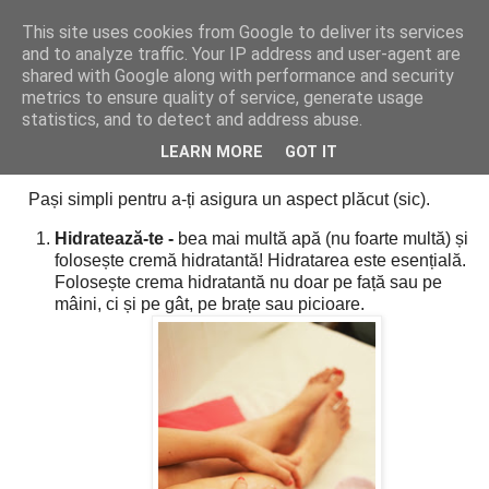
This site uses cookies from Google to deliver its services
Cealalta realitate
and to analyze traffic. Your IP address and user-agent are
shared with Google along with performance and security
metrics to ensure quality of service, generate usage
statistics, and to detect and address abuse.
miercuri, februarie 14, 2018
Simpli, simpli
LEARN MORE
GOT IT
Pași simpli pentru a-ți asigura un aspect plăcut (sic).
Hidratează-te -
bea mai multă apă (nu foarte multă) și
folosește cremă hidratantă! Hidratarea este esențială.
Folosește crema hidratantă nu doar pe față sau pe
mâini, ci și pe gât, pe brațe sau picioare.