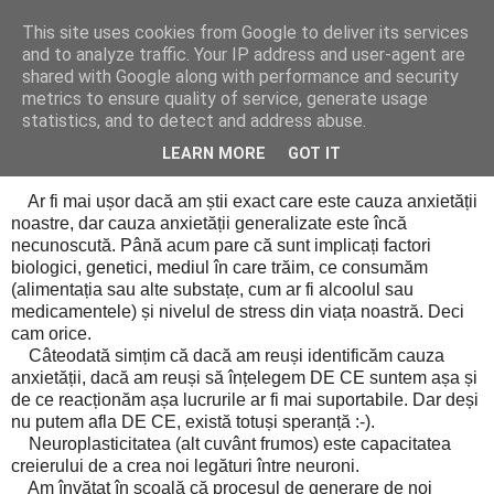
This site uses cookies from Google to deliver its services
Cealalta realitate
and to analyze traffic. Your IP address and user-agent are
shared with Google along with performance and security
metrics to ensure quality of service, generate usage
statistics, and to detect and address abuse.
vineri, martie 23, 2018
Anxietatea.Cum să (3)
LEARN MORE
GOT IT
Ar fi mai ușor dacă am știi exact care este cauza anxietății
noastre, dar cauza anxietății generalizate este încă
necunoscută. Până acum pare că sunt implicați factori
biologici, genetici, mediul în care trăim, ce consumăm
(alimentația sau alte substațe, cum ar fi alcoolul sau
medicamentele) și nivelul de stress din viața noastră. Deci
cam orice.
Câteodată simțim că dacă am reuși identificăm cauza
anxietății, dacă am reuși să înțelegem DE CE suntem așa și
de ce reacționăm așa lucrurile ar fi mai suportabile. Dar deși
nu putem afla DE CE, există totuși speranță :-).
Neuroplasticitatea (alt cuvânt frumos) este capacitatea
creierului de a crea noi legături între neuroni.
Am învățat în școală că procesul de generare de noi