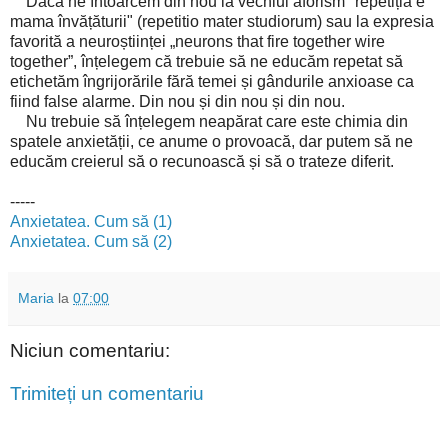
Dacă ne întoarcem din nou la vechiul aforism "repetiția e
mama învățăturii" (repetitio mater studiorum) sau la expresia
favorită a neuroștiinței „neurons that fire together wire
together”, înțelegem că trebuie să ne educăm repetat să
etichetăm îngrijorările fără temei și gândurile anxioase ca
fiind false alarme. Din nou și din nou și din nou.
Nu trebuie să înțelegem neapărat care este chimia din
spatele anxietății, ce anume o provoacă, dar putem să ne
educăm creierul să o recunoască și să o trateze diferit.
-----
Anxietatea. Cum să (1)
Anxietatea. Cum să (2)
Maria
la
07:00
Niciun comentariu:
Trimiteți un comentariu