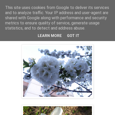
This site uses cookies from Google to deliver its services
Cealalta realitate
and to analyze traffic. Your IP address and user-agent are
shared with Google along with performance and security
metrics to ensure quality of service, generate usage
statistics, and to detect and address abuse.
miercuri, aprilie 11, 2018
Explozii - Miercurea fără cuvinte
LEARN MORE
GOT IT