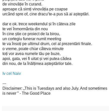
de vinovăție în curand.
aproape că simți vinovăția pe coapse
urcând spre of, cine dracu’te-a pus să ai așteptări.
dar e ok. trece weekendul și în căteva zile
te vei înmormânta din nou
în cine știe ce proiect de la birou,
un cortegiu funerar numit meeting
te va însoți pe ultimul drum, cel al prezentării finale.
o vreme, poate chiar câteva minute
toți vor avea numele tău pe buze,
apoi, gata, vei fi uitat și vei putea cădea
din nou, de la înălțimea așteptărilor tale.
Iv cel Naiv
---
Disclaimer: „This is Tuesdays and also July. And sometimes
is never ” - The Good Place