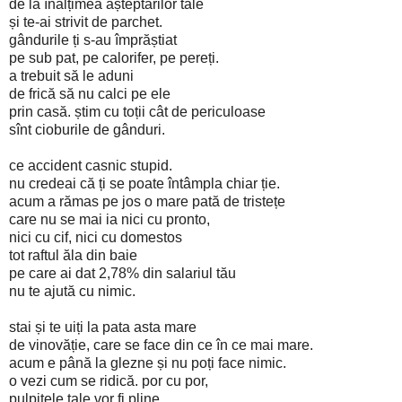
de la înălțimea așteptărilor tale
și te-ai strivit de parchet.
gândurile ți s-au împrăștiat
pe sub pat, pe calorifer, pe pereți.
a trebuit să le aduni
de frică să nu calci pe ele
prin casă. știm cu toții cât de periculoase
sînt cioburile de gânduri.
ce accident casnic stupid.
nu credeai că ți se poate întâmpla chiar ție.
acum a rămas pe jos o mare pată de tristețe
care nu se mai ia nici cu pronto,
nici cu cif, nici cu domestos
tot raftul ăla din baie
pe care ai dat 2,78% din salariul tău
nu te ajută cu nimic.
stai și te uiți la pata asta mare
de vinovăție, care se face din ce în ce mai mare.
acum e până la glezne și nu poți face nimic.
o vezi cum se ridică. por cu por,
pulpițele tale vor fi pline