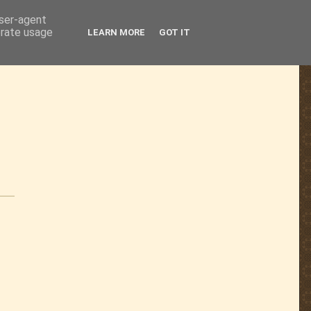
user-agent
erate usage
LEARN MORE
GOT IT