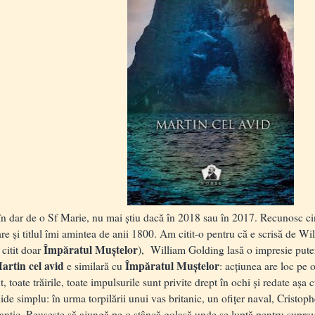
dar de o Sf Marie, nu mai știu dacă în 2018 sau în 2017. Recunosc cins
are și titlul îmi amintea de anii 1800. Am citit-o pentru că e scrisă de W
Împăratul Muștelor
 citit doar
), William Golding lasă o impresie pute
artin cel avid
Împăratul Muștelor
e similară cu
: acțiunea are loc pe o
, toate trăirile, toate impulsurile sunt privite drept în ochi și redate așa
 simplu: în urma torpilării unui vas britanic, un ofițer naval, Cristoph
ntic. Reușește să ajungă pe o stâncă golașă unde se luptă pentru suprav