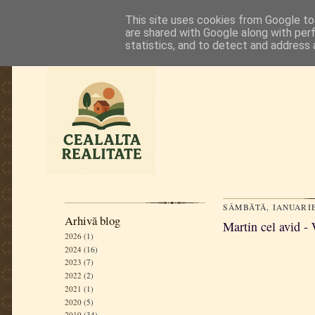
This site uses cookies from Google to 
are shared with Google along with per
statistics, and to detect and address 
SÂMBĂTĂ, IANUARIE
Arhivă blog
Martin cel avid -
2026
(1)
2024
(16)
2023
(7)
2022
(2)
2021
(1)
2020
(5)
2019
(34)