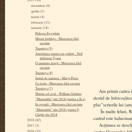
decembrie
(4)
aprilie
(1)
martie
(4)
februarie
(11)
ianuarie
(14)
Pulover Eggwhite
Mixed feelings - Miercurea fără
cuvinte
Tuesdays (9)
Astrofizica pentru cei grăbiți - Neil
deGrasse Tyson
O amintire dragă - Miercurea fără
cuvinte
Tuesdays (8)
Inimă de samurai - Margi Preus
Ca frații - Miercurea fără cuvinte
Tuesdays (7)
Am primit cartea în 
Martin cel avid - William Golding
destul de înfricoșăto
"Manualele" din 2018 (partea a II-a)
plac”scrierile lui (am
În ogradă - Miercurea fără cuvinte
"Manualele" din 2018 (partea I)
M
În multe feluri,
Cărțile din 2018
cadrul este halucinant
2018
(42)
Acțiunea se deschide
2017
(3)
2016
(73)
apelor Oceanului Atla