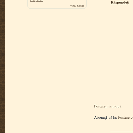
Răspundeți
view books
Postare mai nouă
Abonați-vă la:
Postare 