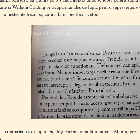
rte și William Golding se ocupă mai ales de lupta pentru supraviețuire 
un amestec de trecut și, cum aflăm spre final, viitor.
ontrariat a fost faptul că, deși cartea are în titlu numele Martin, protag
s.