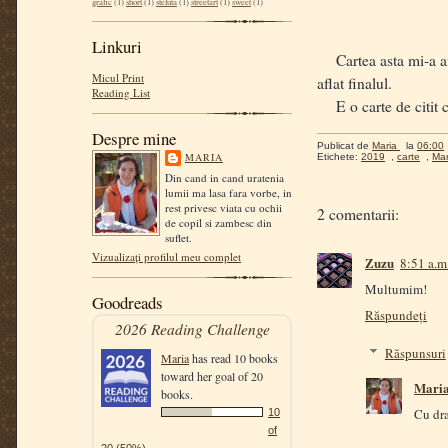
grafic
(1)
short
(1)
steluta
(1)
streetart
(1)
sweet
(1)
Linkuri
Cartea asta mi-a am
Micul Print
aflat finalul.
Reading List
E o carte de citit cu
Despre mine
Publicat de
Maria
la
06:00
MARIA
Etichete:
2019
,
carte
,
Mar
Din cand in cand uratenia
lumii ma lasa fara vorbe, in
rest privesc viata cu ochii
2 comentarii:
de copil si zambesc din
suflet.
Vizualizați profilul meu complet
Zuzu
8:51 a.m
Multumim!
Goodreads
Răspundeți
2026 Reading Challenge
Răspunsuri
Maria
has read 10 books
toward her goal of 20
Mari
books.
Cu dr
10
of
20 (50%)