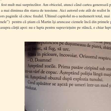
ost mult mai surprinzător. Am obiceiul, atunci când cartea generează pre
 a mai diminua din starea de tensiune. Aici autorul este atât de realist în
ntors paginile să citesc finalul. Ultimul capitolul m-a nedumerit total, m
mele”) pentru că știam că Martin își aruncase cizmele încă din primele p
supra cărții apoi: nu e lupta pentru supraviețuire pe stâncă, e chiar lupta