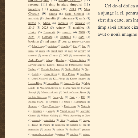
rascruci
(11)
timp in afara timpului
(11)
Cel de-al doilea a f
tuesdays
(11)
versuri
(10)
2011
(9)
Mos
a ajunge la el, pentru
Craciun
(9)
Grecia
(8)
Ocna Sibiului
(8)
anxietate
(8)
cizmulita
(8)
primavara
(8)
rasfat
(8)
sfert din carte, am î
howto
(7)
Mihai
(6)
coronita
(6)
educatie
(6)
timp să-și arunce ciz
2015
(5)
2023
(5)
Asimov
(5)
miniblog
(5)
zilnice
(5)
Bucuresti
(4)
povesti
(4)
2020
(3)
avut o nouă imagine a
2024
(3)
Comana
(3)
Romania
(3)
Sarti
(3)
bookster
(3)
tori amos
(3)
2017
(2)
Brasov
(2)
Cristi
(2)
John Irving
(2)
activism
(2)
familie
(2)
film
(2)
flori
(2)
iarna
(2)
istorie
(2)
micul print
(2)
parc
(2)
ravelry
(2)
santorini
(2)
stelute
(2)
urari
(2)
2021
(1)
Ammouliani
(1)
Andrei Plesu
(1)
Athos
(1)
Bradbury
(1)
Christie Watson
(1)
David Michie
(1)
Dune
(1)
Enisala
(1)
Fitzgerald
(1)
Frank
Herbert
(1)
Fredrik Backman
(1)
Galileo Galilei
(1)
Garp
(1)
Gatsby
(1)
Hank Green
(1)
Ilf si Petrov
(1)
IvcelNaiv
(1)
JohnCMaxwell
(1)
K.L. Phelps
(1)
Kazuo Ishiguro
(1)
Lucian Blaga
(1)
Lucian Boia
(1)
Lumea Copiilor
(1)
Maja
Lunde
(1)
Margaret Atwood
(1)
Margi Preus
(1)
Marjane
Satrapi
(1)
Martin cel avid
(1)
Neil deGrasse Tyson
(1)
Nichita Stănescu
(1)
Persepolis
(1)
Pixie
(1)
RIP
(1)
Regina Maria
(1)
România
(1)
Sinaia
(1)
Steinbeck
(1)
Suceava
(1)
Terry Pratchett
(1)
Topârceanu
(1)
Valencia
(1)
Valentine
(1)
Verești
(1)
Vitelul de aur
(1)
Vsevolod
Ciornei
(1)
William Golding
(1)
World According to Garp
(1)
amarui
(1)
astrofizica
(1)
bitter
(1)
cartoons
(1)
dragon
(1)
fazan
(1)
gradina
(1)
kalanchoe
(1)
maraton
(1)
mit
(1)
multumire
(1)
muzeu
(1)
patinoar
(1)
plastilina
(1)
prezent
(1)
proverbe si zicatori
(1)
pulover
(1)
rainbow
(1)
roman