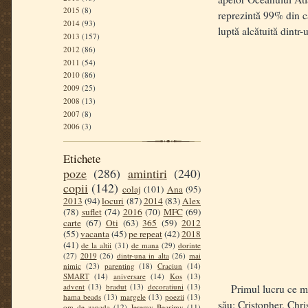
2015
(8)
reprezintă 99% din ca
2014
(93)
luptă alcătuită dintr-
2013
(157)
2012
(86)
2011
(54)
2010
(86)
2009
(25)
2008
(13)
2007
(8)
2006
(3)
Etichete
poze
(286)
amintiri
(240)
copii
(142)
colaj
(101)
Ana
(95)
2013
(94)
locuri
(87)
2014
(83)
Alex
(78)
suflet
(74)
2016
(70)
MFC
(69)
carte
(67)
Oti
(63)
365
(59)
2012
(55)
vacanta
(45)
pe repeat
(42)
2018
(41)
de la altii
(31)
de mana
(29)
dorinte
(27)
2019
(26)
dintr-una in alta
(26)
mai
nimic
(23)
parenting
(18)
Craciun
(14)
SMART
(14)
aniversare
(14)
Kos
(13)
advent
(13)
bradut
(13)
decoratiuni
(13)
Primul lucru ce m-a c
hama beads
(13)
margele
(13)
poezii
(13)
său: Cristopher, Chri
om de zapada
(12)
Jeremy Bearimy
(11)