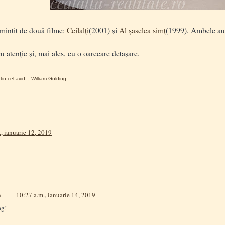
intit de două filme:
Ceilalți
(2001) și
Al șaselea simț
(1999). Ambele au 
 atenție și, mai ales, cu o oarecare detașare.
tin cel avid
,
William Golding
., ianuarie 12, 2019
a
10:27 a.m., ianuarie 14, 2019
ag!