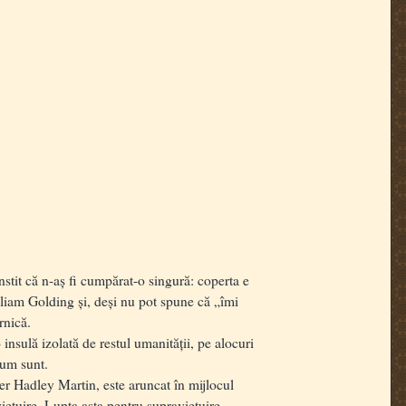
tit că n-aș fi cumpărat-o singură: coperta e
illiam Golding și, deși nu pot spune că „îmi
rnică.
 insulă izolată de restul umanității, pe alocuri
 cum sunt.
er Hadley Martin, este aruncat în mijlocul
iețuire. Lupta asta pentru supraviețuire