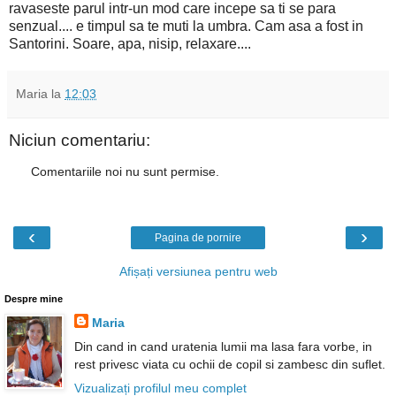
ravaseste parul intr-un mod care incepe sa ti se para
senzual.... e timpul sa te muti la umbra. Cam asa a fost in
Santorini. Soare, apa, nisip, relaxare....
Maria
la
12:03
Niciun comentariu:
Comentariile noi nu sunt permise.
‹
›
Pagina de pornire
Afișați versiunea pentru web
Despre mine
Maria
Din cand in cand uratenia lumii ma lasa fara vorbe, in
rest privesc viata cu ochii de copil si zambesc din suflet.
Vizualizați profilul meu complet