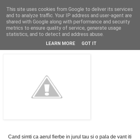
This site uses cookies from Google to deliver its services
Cealalta realitate
and to analyze traffic. Your IP address and user-agent are
shared with Google along with performance and security
metrics to ensure quality of service, generate usage
statistics, and to detect and address abuse.
duminică, iunie 25, 2006
vara la Santorini
LEARN MORE
GOT IT
Cand simti ca aerul fierbe in jurul tau si o pala de vant iti