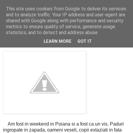
This site uses cookies from Google to deliver its services
Cealalta realitate
and to analyze traffic. Your IP address and user-agent are
shared with Google along with performance and security
metrics to ensure quality of service, generate usage
statistics, and to detect and address abuse.
marți, martie 21, 2006
Poiana cu zapada
LEARN MORE
GOT IT
Am fost in weekend in Poiana si a fost ca un vis. Paduri
ingropate in zapada, oameni veseli, copii extaziati in fata