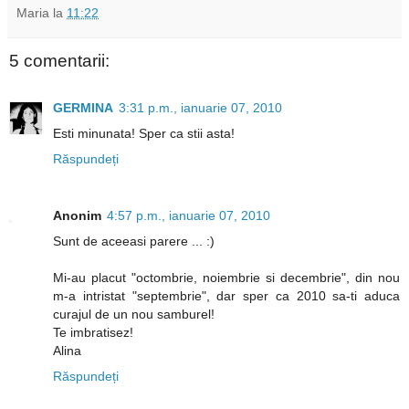
Maria
la
11:22
5 comentarii:
GERMINA
3:31 p.m., ianuarie 07, 2010
Esti minunata! Sper ca stii asta!
Răspundeți
Anonim
4:57 p.m., ianuarie 07, 2010
Sunt de aceeasi parere ... :)
Mi-au placut "octombrie, noiembrie si decembrie", din nou
m-a intristat "septembrie", dar sper ca 2010 sa-ti aduca
curajul de un nou samburel!
Te imbratisez!
Alina
Răspundeți