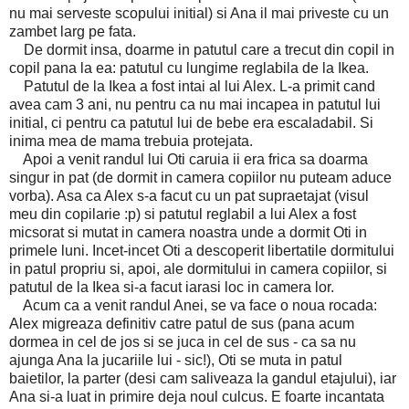
nu mai serveste scopului initial) si Ana il mai priveste cu un
zambet larg pe fata.
De dormit insa, doarme in patutul care a trecut din copil in
copil pana la ea: patutul cu lungime reglabila de la Ikea.
Patutul de la Ikea a fost intai al lui Alex. L-a primit cand
avea cam 3 ani, nu pentru ca nu mai incapea in patutul lui
initial, ci pentru ca patutul lui de bebe era escaladabil. Si
inima mea de mama trebuia protejata.
Apoi a venit randul lui Oti caruia ii era frica sa doarma
singur in pat (de dormit in camera copiilor nu puteam aduce
vorba). Asa ca Alex s-a facut cu un pat supraetajat (visul
meu din copilarie :p) si patutul reglabil a lui Alex a fost
micsorat si mutat in camera noastra unde a dormit Oti in
primele luni. Incet-incet Oti a descoperit libertatile dormitului
in patul propriu si, apoi, ale dormitului in camera copiilor, si
patutul de la Ikea si-a facut iarasi loc in camera lor.
Acum ca a venit randul Anei, se va face o noua rocada:
Alex migreaza definitiv catre patul de sus (pana acum
dormea in cel de jos si se juca in cel de sus - ca sa nu
ajunga Ana la jucariile lui - sic!), Oti se muta in patul
baietilor, la parter (desi cam saliveaza la gandul etajului), iar
Ana si-a luat in primire deja noul culcus. E foarte incantata