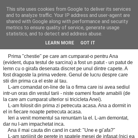
This site uses cookies from Google to deliver its services
Cealalta realitate
and to analyze traffic. Your IP address and user-agent are
shared with Google along with performance and security
metrics to ensure quality of service, generate usage
statistics, and to detect and address abuse.
marți, iunie 25, 2013
Pa-pa girafa!
LEARN MORE
GOT IT
Prima "chestie" pe care am cumparat-o pentru Ana
(evident, dupa testul de sarcina) a fost un patut - un patut de
lemn cu o girafa desenata discret pe unul dintre capete. A
fost dragoste la prima vedere. Genul de lucru despre care
stii din prima ca el este al tau.
L-am comandat on-line de la o firma care isi avea sediul
intr-un oras din vestul tarii - niste oameni foarte amabili (de
la care am cumparat ulterior si tricicleta Anei).
L-am folosit din prima zi petrecuta acasa. Ana a dormit in
el in fiecare noapte petrecuta acasa.
Ieri a venit momentul sa renuntam la el. L-am demontat,
dar nu l-am impachetat inca.
Ana il mai cauta din cand in cand: "Une e gi'afa?"
L-am sprijinit de perete in spatele mesei de infasat (nici ea