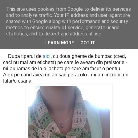
This site uses cookies from Google to deliver its services
Cealalta realitate
and to analyze traffic. Your IP address and user-agent are
shared with Google along with performance and security
metrics to ensure quality of service, generate usage
statistics, and to detect and address abuse.
marți, septembrie 03, 2013
Ce-am mai facut (9)
LEARN MORE
GOT IT
Dupa tiparul de
aici
, cu doua gheme de bumbac (cred,
caci nu mai am eticheta) pe care le aveam din preistorie -
mi-au ramas de la o jacheta pe care am facut-o pentru
Alex pe cand avea un an sau pe-acolo - mi-am incropit un
fular/o esarfa.