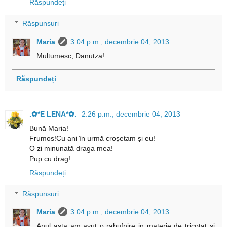
Răspundeți
Răspunsuri
Maria
3:04 p.m., decembrie 04, 2013
Multumesc, Danutza!
Răspundeți
.✿*E LENA*✿.
2:26 p.m., decembrie 04, 2013
Bună Maria!
Frumos!Cu ani în urmă croșetam și eu!
O zi minunată draga mea!
Pup cu drag!
Răspundeți
Răspunsuri
Maria
3:04 p.m., decembrie 04, 2013
Anul asta am avut o rabufnire in materie de tricotat si