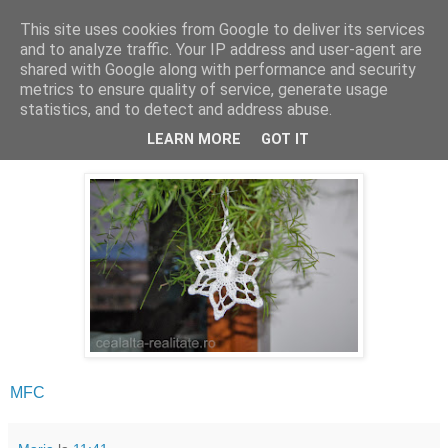
This site uses cookies from Google to deliver its services
Cealalta realitate
and to analyze traffic. Your IP address and user-agent are
shared with Google along with performance and security
metrics to ensure quality of service, generate usage
statistics, and to detect and address abuse.
miercuri, decembrie 04, 2013
Miercurea fara cuvinte (7)
LEARN MORE
GOT IT
MFC