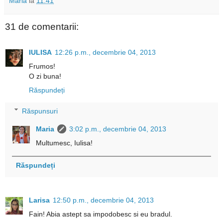
Maria
la
11:41
31 de comentarii:
IULISA
12:26 p.m., decembrie 04, 2013
Frumos!
O zi buna!
Răspundeți
Răspunsuri
Maria
3:02 p.m., decembrie 04, 2013
Multumesc, Iulisa!
Răspundeți
Larisa
12:50 p.m., decembrie 04, 2013
Fain! Abia astept sa impodobesc si eu bradul.