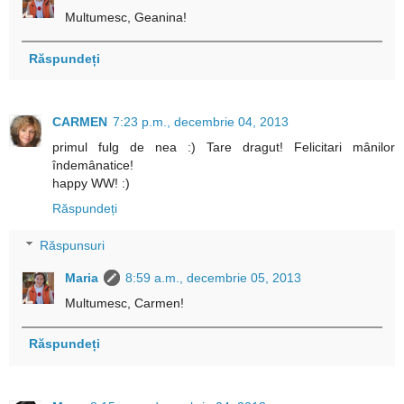
Multumesc, Geanina!
Răspundeți
CARMEN
7:23 p.m., decembrie 04, 2013
primul fulg de nea :) Tare dragut! Felicitari mânilor
îndemânatice!
happy WW! :)
Răspundeți
Răspunsuri
Maria
8:59 a.m., decembrie 05, 2013
Multumesc, Carmen!
Răspundeți