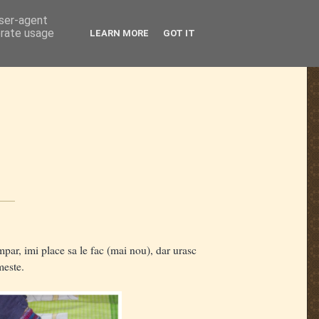
user-agent
erate usage
LEARN MORE
GOT IT
mpar, imi place sa le fac (mai nou), dar urasc
imeste.