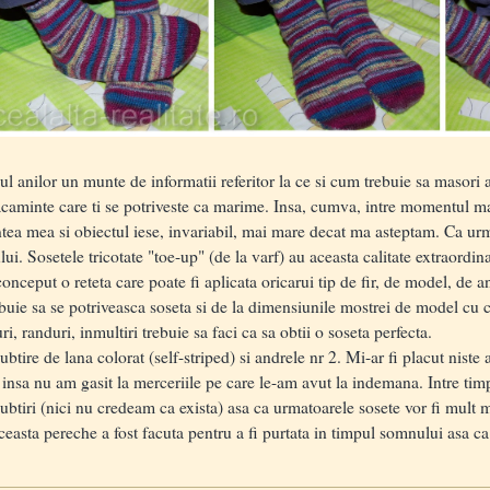
anilor un munte de informatii referitor la ce si cum trebuie sa masori atu
caminte care ti se potriveste ca marime. Insa, cumva, intre momentul mas
ntea mea si obiectul iese, invariabil, mai mare decat ma asteptam. Ca ur
ui. Sosetele tricotate "toe-up" (de la varf) au aceasta calitate extraordina
onceput o reteta care poate fi aplicata oricarui tip de fir, de model, de a
ebuie sa se potriveasca soseta si de la dimensiunile mostrei de model cu ca
i, randuri, inmultiri trebuie sa faci ca sa obtii o soseta perfecta.
tire de lana colorat (self-striped) si andrele nr 2. Mi-ar fi placut niste 
 insa nu am gasit la merceriile pe care le-am avut la indemana. Intre tim
subtiri (nici nu credeam ca exista) asa ca urmatoarele sosete vor fi mult
asta pereche a fost facuta pentru a fi purtata in timpul somnului asa ca l