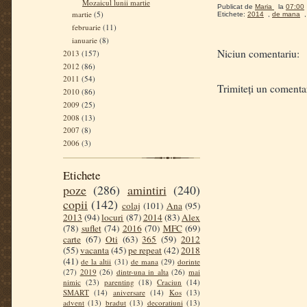
Mozaicul lunii martie
Publicat de
Maria
la
07:00
martie
(5)
Etichete:
2014
,
de mana
februarie
(11)
ianuarie
(8)
Niciun comentariu:
2013
(157)
2012
(86)
2011
(54)
Trimiteți un comenta
2010
(86)
2009
(25)
2008
(13)
2007
(8)
2006
(3)
Etichete
poze
(286)
amintiri
(240)
copii
(142)
colaj
(101)
Ana
(95)
2013
(94)
locuri
(87)
2014
(83)
Alex
(78)
suflet
(74)
2016
(70)
MFC
(69)
carte
(67)
Oti
(63)
365
(59)
2012
(55)
vacanta
(45)
pe repeat
(42)
2018
(41)
de la altii
(31)
de mana
(29)
dorinte
(27)
2019
(26)
dintr-una in alta
(26)
mai
nimic
(23)
parenting
(18)
Craciun
(14)
SMART
(14)
aniversare
(14)
Kos
(13)
advent
(13)
bradut
(13)
decoratiuni
(13)