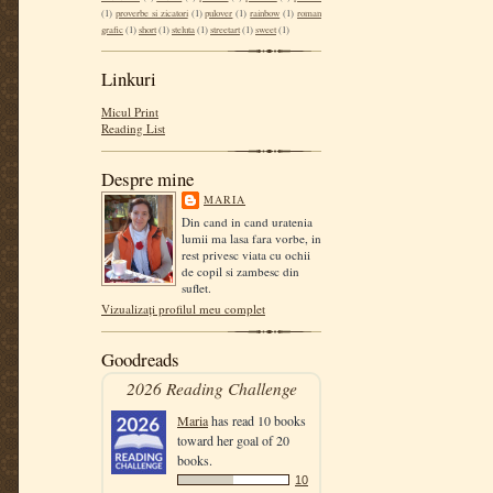
(1)
proverbe si zicatori
(1)
pulover
(1)
rainbow
(1)
roman
grafic
(1)
short
(1)
steluta
(1)
streetart
(1)
sweet
(1)
Linkuri
Micul Print
Reading List
Despre mine
MARIA
Din cand in cand uratenia
lumii ma lasa fara vorbe, in
rest privesc viata cu ochii
de copil si zambesc din
suflet.
Vizualizați profilul meu complet
Goodreads
2026 Reading Challenge
Maria
has read 10 books
toward her goal of 20
books.
10