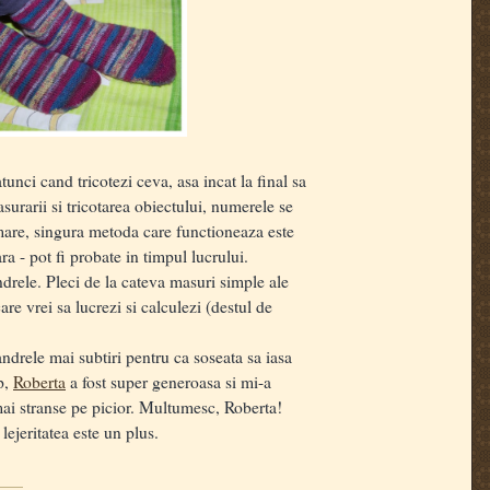
nci cand tricotezi ceva, asa incat la final sa
urarii si tricotarea obiectului, numerele se
mare, singura metoda care functioneaza este
ra - pot fi probate in timpul lucrului.
ndrele. Pleci de la cateva masuri simple ale
re vrei sa lucrezi si calculezi (destul de
andrele mai subtiri pentru ca soseata sa iasa
p,
Roberta
a fost super generoasa si mi-a
 mai stranse pe picior. Multumesc, Roberta!
ejeritatea este un plus.