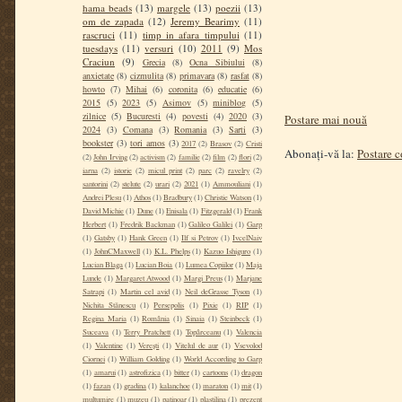
hama beads
(13)
margele
(13)
poezii
(13)
om de zapada
(12)
Jeremy Bearimy
(11)
rascruci
(11)
timp in afara timpului
(11)
tuesdays
(11)
versuri
(10)
2011
(9)
Mos
Craciun
(9)
Grecia
(8)
Ocna Sibiului
(8)
anxietate
(8)
cizmulita
(8)
primavara
(8)
rasfat
(8)
howto
(7)
Mihai
(6)
coronita
(6)
educatie
(6)
2015
(5)
2023
(5)
Asimov
(5)
miniblog
(5)
zilnice
(5)
Bucuresti
(4)
povesti
(4)
2020
(3)
Postare mai nouă
2024
(3)
Comana
(3)
Romania
(3)
Sarti
(3)
bookster
(3)
tori amos
(3)
2017
(2)
Brasov
(2)
Cristi
Abonați-vă la:
Postare 
(2)
John Irving
(2)
activism
(2)
familie
(2)
film
(2)
flori
(2)
iarna
(2)
istorie
(2)
micul print
(2)
parc
(2)
ravelry
(2)
santorini
(2)
stelute
(2)
urari
(2)
2021
(1)
Ammouliani
(1)
Andrei Plesu
(1)
Athos
(1)
Bradbury
(1)
Christie Watson
(1)
David Michie
(1)
Dune
(1)
Enisala
(1)
Fitzgerald
(1)
Frank
Herbert
(1)
Fredrik Backman
(1)
Galileo Galilei
(1)
Garp
(1)
Gatsby
(1)
Hank Green
(1)
Ilf si Petrov
(1)
IvcelNaiv
(1)
JohnCMaxwell
(1)
K.L. Phelps
(1)
Kazuo Ishiguro
(1)
Lucian Blaga
(1)
Lucian Boia
(1)
Lumea Copiilor
(1)
Maja
Lunde
(1)
Margaret Atwood
(1)
Margi Preus
(1)
Marjane
Satrapi
(1)
Martin cel avid
(1)
Neil deGrasse Tyson
(1)
Nichita Stănescu
(1)
Persepolis
(1)
Pixie
(1)
RIP
(1)
Regina Maria
(1)
România
(1)
Sinaia
(1)
Steinbeck
(1)
Suceava
(1)
Terry Pratchett
(1)
Topârceanu
(1)
Valencia
(1)
Valentine
(1)
Verești
(1)
Vitelul de aur
(1)
Vsevolod
Ciornei
(1)
William Golding
(1)
World According to Garp
(1)
amarui
(1)
astrofizica
(1)
bitter
(1)
cartoons
(1)
dragon
(1)
fazan
(1)
gradina
(1)
kalanchoe
(1)
maraton
(1)
mit
(1)
multumire
(1)
muzeu
(1)
patinoar
(1)
plastilina
(1)
prezent