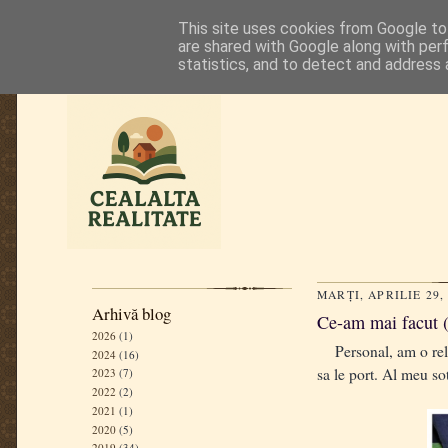
This site uses cookies from Google to 
are shared with Google along with per
statistics, and to detect and address 
MARȚI, APRILIE 29,
Arhivă blog
Ce-am mai facut 
2026
(1)
Personal, am o relati
2024
(16)
sa le port. Al meu so
2023
(7)
2022
(2)
2021
(1)
2020
(5)
2019
(34)