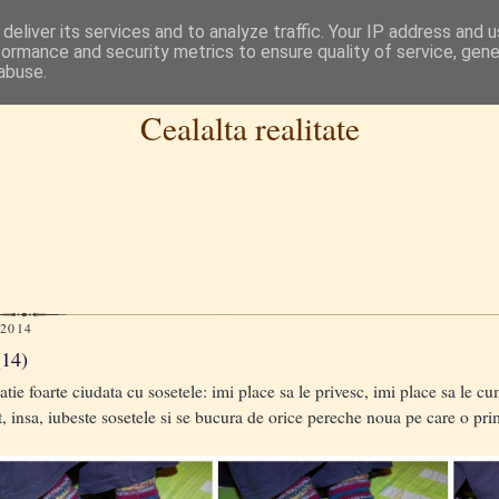
deliver its services and to analyze traffic. Your IP address and 
formance and security metrics to ensure quality of service, gen
abuse.
Cealalta realitate
 2014
(14)
e foarte ciudata cu sosetele: imi place sa le privesc, imi place sa le cu
t, insa, iubeste sosetele si se bucura de orice pereche noua pe care o pr