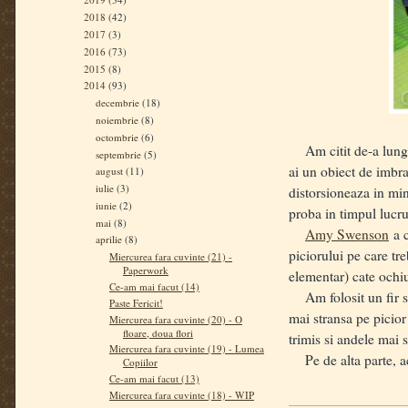
2018
(42)
2017
(3)
2016
(73)
2015
(8)
2014
(93)
decembrie
(18)
noiembrie
(8)
octombrie
(6)
Am citit de-a lungul 
septembrie
(5)
ai un obiect de imbra
august
(11)
iulie
(3)
distorsioneaza in mi
iunie
(2)
proba in timpul lucrul
mai
(8)
Amy Swenson
a c
aprilie
(8)
piciorului pe care tr
Miercurea fara cuvinte (21) -
Paperwork
elementar) cate ochiur
Ce-am mai facut (14)
Am folosit un fir sub
Paste Fericit!
mai stransa pe picior
Miercurea fara cuvinte (20) - O
floare, doua flori
trimis si andele mai 
Miercurea fara cuvinte (19) - Lumea
Pe de alta parte, ace
Copiilor
Ce-am mai facut (13)
Miercurea fara cuvinte (18) - WIP