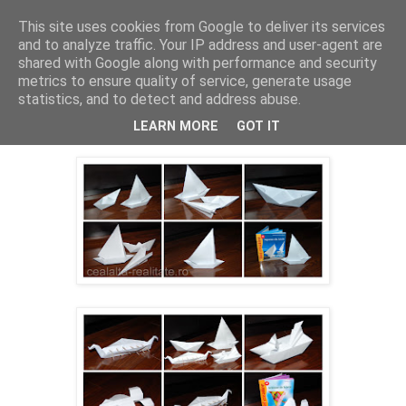
This site uses cookies from Google to deliver its services
Cealalta realitate
and to analyze traffic. Your IP address and user-agent are
shared with Google along with performance and security
metrics to ensure quality of service, generate usage
statistics, and to detect and address abuse.
miercuri, aprilie 30, 2014
Miercurea fara cuvinte (21) - Paperwork
LEARN MORE
GOT IT