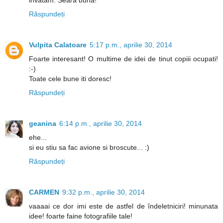
invatam. Seara buna!
Răspundeți
Vulpita Calatoare
5:17 p.m., aprilie 30, 2014
Foarte interesant! O multime de idei de tinut copiii ocupati!
:-)
Toate cele bune iti doresc!
Răspundeți
geanina
6:14 p.m., aprilie 30, 2014
ehe...
si eu stiu sa fac avione si broscute... :)
Răspundeți
CARMEN
9:32 p.m., aprilie 30, 2014
vaaaai ce dor imi este de astfel de îndeletniciri! minunata
idee! foarte faine fotografiile tale!