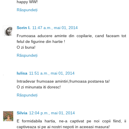
happy WW!
Răspundeți
Sorin I.
11:47 a.m., mai 01, 2014
Frumoasa aducere aminte din copilarie, cand faceam tot
felul de figurine din hartie !
O zi buna!
Răspundeți
Iulisa
11:51 a.m., mai 01, 2014
Intradevar frumoase amintiri,frumoasa postarea ta!
O zi minunata iti doresc!
Răspundeți
Silvia
12:04 p.m., mai 01, 2014
E formidabila hartia, ne-a captivat pe noi copii fiind, ii
captiveaza si pe ai nostri nepoti in aceeasi masura!