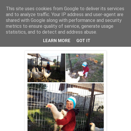
This site uses cookies from Google to deliver its services
Cealalta realitate
and to analyze traffic. Your IP address and user-agent are
shared with Google along with performance and security
metrics to ensure quality of service, generate usage
statistics, and to detect and address abuse.
sâmbătă, ianuarie 12, 2013
Ana si gainile bunicii
LEARN MORE
GOT IT