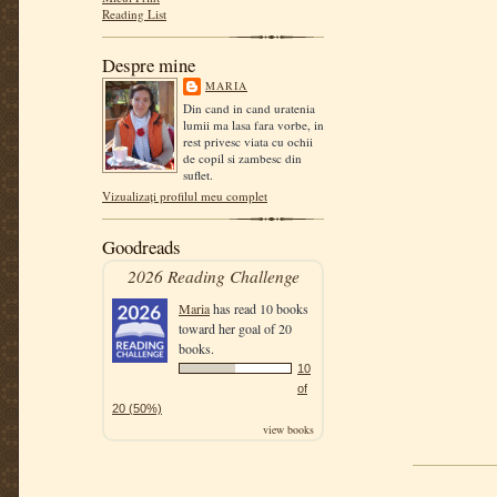
Reading List
Despre mine
MARIA
Din cand in cand uratenia
lumii ma lasa fara vorbe, in
rest privesc viata cu ochii
de copil si zambesc din
suflet.
Vizualizați profilul meu complet
Goodreads
2026 Reading Challenge
Maria
has read 10 books
toward her goal of 20
books.
10
of
20 (50%)
view books