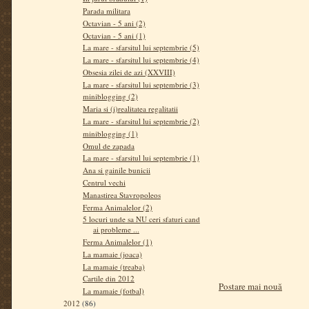
Parada militara
Octavian - 5 ani (2)
Octavian - 5 ani (1)
La mare - sfarsitul lui septembrie (5)
La mare - sfarsitul lui septembrie (4)
Obsesia zilei de azi (XXVIII)
La mare - sfarsitul lui septembrie (3)
miniblogging (2)
Maria si (i)realitatea regalitatii
La mare - sfarsitul lui septembrie (2)
miniblogging (1)
Omul de zapada
La mare - sfarsitul lui septembrie (1)
Ana si gainile bunicii
Centrul vechi
Manastirea Stavropoleos
Ferma Animalelor (2)
5 locuri unde sa NU ceri sfaturi cand
ai probleme ...
Ferma Animalelor (1)
La mamaie (joaca)
La mamaie (treaba)
Cartile din 2012
Postare mai nouă
La mamaie (fotbal)
2012
(86)