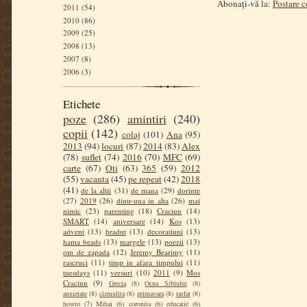
Abonați-vă la:
Postare 
2011
(54)
2010
(86)
2009
(25)
2008
(13)
2007
(8)
2006
(3)
Etichete
poze
(286)
amintiri
(240)
copii
(142)
colaj
(101)
Ana
(95)
2013
(94)
locuri
(87)
2014
(83)
Alex
(78)
suflet
(74)
2016
(70)
MFC
(69)
carte
(67)
Oti
(63)
365
(59)
2012
(55)
vacanta
(45)
pe repeat
(42)
2018
(41)
de la altii
(31)
de mana
(29)
dorinte
(27)
2019
(26)
dintr-una in alta
(26)
mai
nimic
(23)
parenting
(18)
Craciun
(14)
SMART
(14)
aniversare
(14)
Kos
(13)
advent
(13)
bradut
(13)
decoratiuni
(13)
hama beads
(13)
margele
(13)
poezii
(13)
om de zapada
(12)
Jeremy Bearimy
(11)
rascruci
(11)
timp in afara timpului
(11)
tuesdays
(11)
versuri
(10)
2011
(9)
Mos
Craciun
(9)
Grecia
(8)
Ocna Sibiului
(8)
anxietate
(8)
cizmulita
(8)
primavara
(8)
rasfat
(8)
howto
(7)
Mihai
(6)
coronita
(6)
educatie
(6)