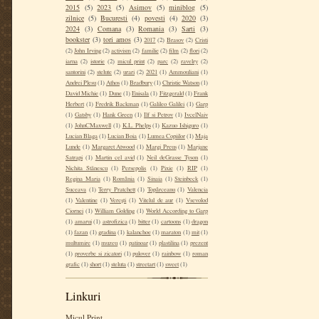
2015
(5)
2023
(5)
Asimov
(5)
miniblog
(5)
zilnice
(5)
Bucuresti
(4)
povesti
(4)
2020
(3)
2024
(3)
Comana
(3)
Romania
(3)
Sarti
(3)
bookster
(3)
tori amos
(3)
2017
(2)
Brasov
(2)
Cristi
(2)
John Irving
(2)
activism
(2)
familie
(2)
film
(2)
flori
(2)
iarna
(2)
istorie
(2)
micul print
(2)
parc
(2)
ravelry
(2)
santorini
(2)
stelute
(2)
urari
(2)
2021
(1)
Ammouliani
(1)
Andrei Plesu
(1)
Athos
(1)
Bradbury
(1)
Christie Watson
(1)
David Michie
(1)
Dune
(1)
Enisala
(1)
Fitzgerald
(1)
Frank
Herbert
(1)
Fredrik Backman
(1)
Galileo Galilei
(1)
Garp
(1)
Gatsby
(1)
Hank Green
(1)
Ilf si Petrov
(1)
IvcelNaiv
(1)
JohnCMaxwell
(1)
K.L. Phelps
(1)
Kazuo Ishiguro
(1)
Lucian Blaga
(1)
Lucian Boia
(1)
Lumea Copiilor
(1)
Maja
Lunde
(1)
Margaret Atwood
(1)
Margi Preus
(1)
Marjane
Satrapi
(1)
Martin cel avid
(1)
Neil deGrasse Tyson
(1)
Nichita Stănescu
(1)
Persepolis
(1)
Pixie
(1)
RIP
(1)
Regina Maria
(1)
România
(1)
Sinaia
(1)
Steinbeck
(1)
Suceava
(1)
Terry Pratchett
(1)
Topârceanu
(1)
Valencia
(1)
Valentine
(1)
Verești
(1)
Vitelul de aur
(1)
Vsevolod
Ciornei
(1)
William Golding
(1)
World According to Garp
(1)
amarui
(1)
astrofizica
(1)
bitter
(1)
cartoons
(1)
dragon
(1)
fazan
(1)
gradina
(1)
kalanchoe
(1)
maraton
(1)
mit
(1)
multumire
(1)
muzeu
(1)
patinoar
(1)
plastilina
(1)
prezent
(1)
proverbe si zicatori
(1)
pulover
(1)
rainbow
(1)
roman
grafic
(1)
short
(1)
steluta
(1)
streetart
(1)
sweet
(1)
Linkuri
Micul Print