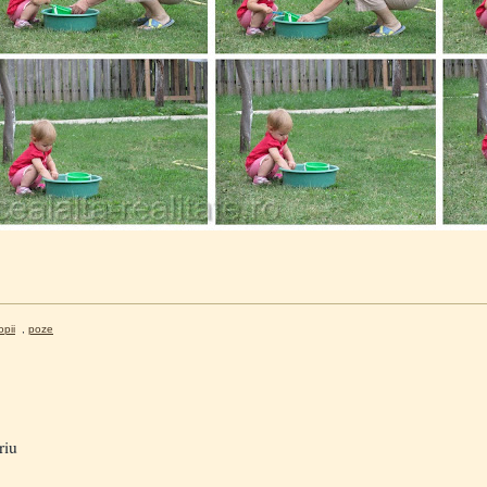
opii
,
poze
riu