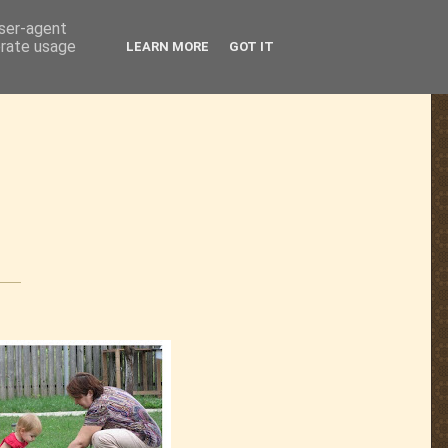
user-agent
erate usage
LEARN MORE
GOT IT