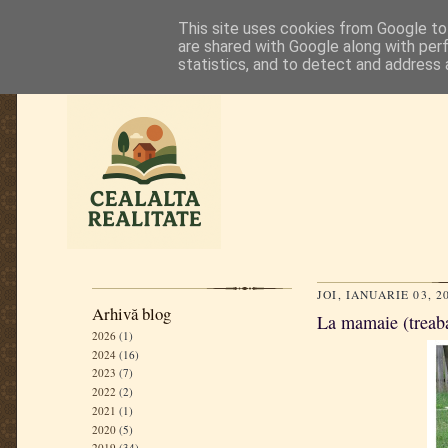
This site uses cookies from Google to 
are shared with Google along with per
statistics, and to detect and address 
JOI, IANUARIE 03, 2
Arhivă blog
La mamaie (treab
2026
(1)
2024
(16)
2023
(7)
2022
(2)
2021
(1)
2020
(5)
2019
(34)