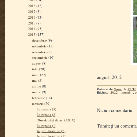
2018
(42)
2017
(3)
2016
(73)
2015
(8)
2014
(93)
2013
(157)
decembrie
(9)
noiembrie
(15)
octombrie
(8)
septembrie
(10)
august
(8)
iulie
(20)
iunie
(22)
august, 2012
mai
(5)
aprilie
(8)
Publicat de
Maria
la
13:37
martie
(9)
Etichete:
2012
,
amintiri
,
c
februarie
(14)
ianuarie
(29)
La zapada (3)
Niciun comentariu:
La zapada (2)
Obsesia zilei de azi (XXIX)
Trimiteți un comenta
La zapada (1)
In jurul bradului (2)
In jurul bradului (1)