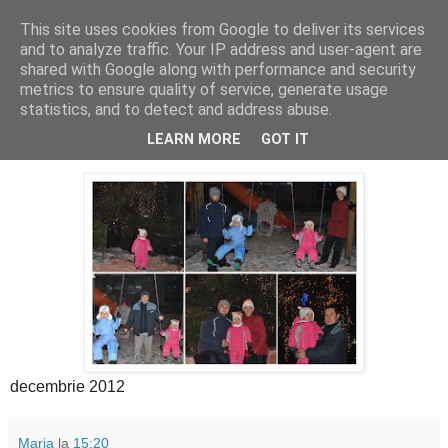
This site uses cookies from Google to deliver its services
Cealalta realitate
and to analyze traffic. Your IP address and user-agent are
shared with Google along with performance and security
metrics to ensure quality of service, generate usage
statistics, and to detect and address abuse.
marți, ianuarie 29, 2013
La zapada (2)
LEARN MORE
GOT IT
decembrie 2012
Maria
la
15:20