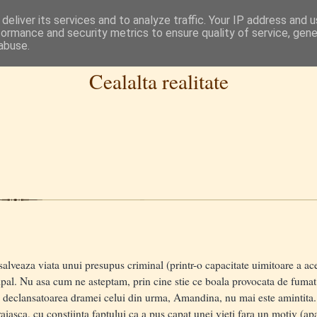
deliver its services and to analyze traffic. Your IP address and 
formance and security metrics to ensure quality of service, gen
abuse.
Cealalta realitate
veaza viata unui presupus criminal (printr-o capacitate uimitoare a ace
pal. Nu asa cum ne asteptam, prin cine stie ce boala provocata de fumat c
eclansatoarea dramei celui din urma, Amandina, nu mai este amintita. 
aiasca, cu constiinta faptului ca a pus capat unei vieti fara un motiv (a