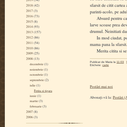
sfarsit de citit carte
2018
(42)
2017
(3)
parinti-acolo, pe adul
2016
(73)
Absurd pentru ca prez
2015
(8)
larve scoase prea dev
2014
(93)
drumul. Neinitiati dar
2013
(157)
In mod ciudat, poate,
2012
(86)
2011
(54)
mama pana la sfarsit..
2010
(86)
Merita citita si se 
2009
(25)
2008
(13)
Publicat de
Maria
la
11:03
decembrie
(1)
Etichete:
carte
noiembrie
(1)
octombrie
(1)
septembrie
(2)
iulie
(1)
Postări mai noi
Fetita si tigara
iunie
(1)
Abonați-vă la:
Postări 
martie
(3)
februarie
(3)
2007
(8)
2006
(3)