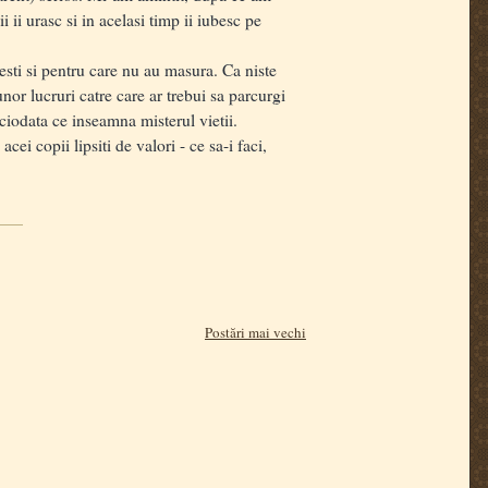
i ii urasc si in acelasi timp ii iubesc pe
sti si pentru care nu au masura. Ca niste
nor lucruri catre care ar trebui sa parcurgi
niciodata ce inseamna misterul vietii.
 copii lipsiti de valori - ce sa-i faci,
Postări mai vechi