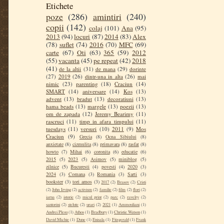
Etichete
poze
(286)
amintiri
(240)
copii
(142)
colaj
(101)
Ana
(95)
2013
(94)
locuri
(87)
2014
(83)
Alex
(78)
suflet
(74)
2016
(70)
MFC
(69)
carte
(67)
Oti
(63)
365
(59)
2012
(55)
vacanta
(45)
pe repeat
(42)
2018
(41)
de la altii
(31)
de mana
(29)
dorinte
(27)
2019
(26)
dintr-una in alta
(26)
mai
nimic
(23)
parenting
(18)
Craciun
(14)
SMART
(14)
aniversare
(14)
Kos
(13)
advent
(13)
bradut
(13)
decoratiuni
(13)
hama beads
(13)
margele
(13)
poezii
(13)
om de zapada
(12)
Jeremy Bearimy
(11)
rascruci
(11)
timp in afara timpului
(11)
tuesdays
(11)
versuri
(10)
2011
(9)
Mos
Craciun
(9)
Grecia
(8)
Ocna Sibiului
(8)
anxietate
(8)
cizmulita
(8)
primavara
(8)
rasfat
(8)
howto
(7)
Mihai
(6)
coronita
(6)
educatie
(6)
2015
(5)
2023
(5)
Asimov
(5)
miniblog
(5)
zilnice
(5)
Bucuresti
(4)
povesti
(4)
2020
(3)
2024
(3)
Comana
(3)
Romania
(3)
Sarti
(3)
bookster
(3)
tori amos
(3)
2017
(2)
Brasov
(2)
Cristi
(2)
John Irving
(2)
activism
(2)
familie
(2)
film
(2)
flori
(2)
iarna
(2)
istorie
(2)
micul print
(2)
parc
(2)
ravelry
(2)
santorini
(2)
stelute
(2)
urari
(2)
2021
(1)
Ammouliani
(1)
Andrei Plesu
(1)
Athos
(1)
Bradbury
(1)
Christie Watson
(1)
David Michie
(1)
Dune
(1)
Enisala
(1)
Fitzgerald
(1)
Frank