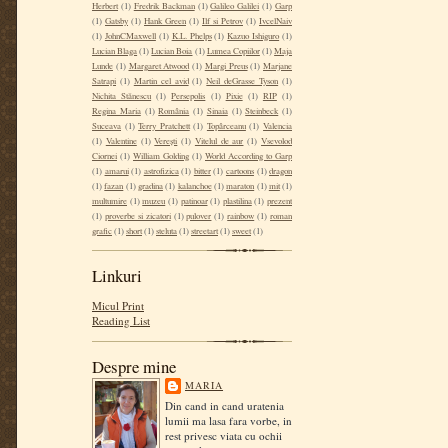
Herbert
(1)
Fredrik Backman
(1)
Galileo Galilei
(1)
Garp
(1)
Gatsby
(1)
Hank Green
(1)
Ilf si Petrov
(1)
IvcelNaiv
(1)
JohnCMaxwell
(1)
K.L. Phelps
(1)
Kazuo Ishiguro
(1)
Lucian Blaga
(1)
Lucian Boia
(1)
Lumea Copiilor
(1)
Maja
Lunde
(1)
Margaret Atwood
(1)
Margi Preus
(1)
Marjane
Satrapi
(1)
Martin cel avid
(1)
Neil deGrasse Tyson
(1)
Nichita Stănescu
(1)
Persepolis
(1)
Pixie
(1)
RIP
(1)
Regina Maria
(1)
România
(1)
Sinaia
(1)
Steinbeck
(1)
Suceava
(1)
Terry Pratchett
(1)
Topârceanu
(1)
Valencia
(1)
Valentine
(1)
Verești
(1)
Vitelul de aur
(1)
Vsevolod
Ciornei
(1)
William Golding
(1)
World According to Garp
(1)
amarui
(1)
astrofizica
(1)
bitter
(1)
cartoons
(1)
dragon
(1)
fazan
(1)
gradina
(1)
kalanchoe
(1)
maraton
(1)
mit
(1)
multumire
(1)
muzeu
(1)
patinoar
(1)
plastilina
(1)
prezent
(1)
proverbe si zicatori
(1)
pulover
(1)
rainbow
(1)
roman
grafic
(1)
short
(1)
steluta
(1)
streetart
(1)
sweet
(1)
Linkuri
Micul Print
Reading List
Despre mine
MARIA
Din cand in cand uratenia
lumii ma lasa fara vorbe, in
rest privesc viata cu ochii