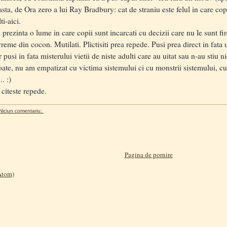
a asta, de Ora zero a lui Ray Bradbury: cat de straniu este felul in care copi
ti-aici.
inta o lume in care copii sunt incarcati cu decizii care nu le sunt fire
reme din cocon. Mutilati. Plictisiti prea repede. Pusi prea direct in fata u
 pusi in fata misterului vietii de niste adulti care au uitat sau n-au stiu 
 nu am empatizat cu victima sistemului ci cu monstrii sistemului, cu acei
. :)
citeste repede.
Niciun comentariu:
Pagina de pornire
(Atom)