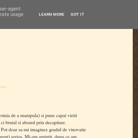
user-agent
erate usage
LEARN MORE
GOT IT
stuia de a manipula) si pune capat vietii
i brutal si absurd prin decapitare.
Pot doar sa-mi imaginez gradul de vinovatie
parent) serios. Mi-am amintit, dupa ce am