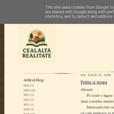
This site uses cookies from Google to 
are shared with Google along with per
statistics, and to detect and address 
JOI, IULIE 24, 2008
Arhivă blog
Fetita si tigara
2026
(1)
Absurd.
2024
(16)
Pe scurt o tigara sal
2023
(7)
2022
(2)
unui consilier munici
2021
(1)
Interesant este ca d
2020
(5)
cu care urmeaza sa tr
2019
(34)