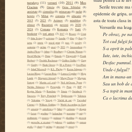
tuesdays
(11)
versuri
(10)
2011
(9)
Mos
Serile trecute ma ui
Craciun
(9)
Grecia
(8)
Ocna Sibiului
(8)
anxietate
(8)
cizmulita
(8)
primavara
(8)
rasfat
(8)
epidemie de gripa, a
howto
(7)
Mihai
(6)
coronita
(6)
educatie
(6)
asta de toata clasa i
2015
(5)
2023
(5)
Asimov
(5)
miniblog
(5)
zilnice
(5)
Bucuresti
(4)
povesti
(4)
2020
(3)
Versurile ma leagana 
2024
(3)
Comana
(3)
Romania
(3)
Sarti
(3)
Pe obraz, pe na
bookster
(3)
tori amos
(3)
2017
(2)
Brasov
(2)
Cristi
(2)
John Irving
(2)
activism
(2)
familie
(2)
film
(2)
flori
(2)
Tot cad fulgii 
iarna
(2)
istorie
(2)
micul print
(2)
parc
(2)
ravelry
(2)
S-a oprit in pa
santorini
(2)
stelute
(2)
urari
(2)
2021
(1)
Ammouliani
(1)
Andrei Plesu
(1)
Athos
(1)
Bradbury
(1)
Christie Watson
(1)
Iute, iute, inch
David Michie
(1)
Dune
(1)
Enisala
(1)
Fitzgerald
(1)
Frank
Herbert
(1)
Fredrik Backman
(1)
Galileo Galilei
(1)
Garp
Desfac pumnul.
(1)
Gatsby
(1)
Hank Green
(1)
Ilf si Petrov
(1)
IvcelNaiv
Unde-i fulgul?
(1)
JohnCMaxwell
(1)
K.L. Phelps
(1)
Kazuo Ishiguro
(1)
Lucian Blaga
(1)
Lucian Boia
(1)
Lumea Copiilor
(1)
Maja
Am in mana-un 
Lunde
(1)
Margaret Atwood
(1)
Margi Preus
(1)
Marjane
Sau un bob de 
Satrapi
(1)
Martin cel avid
(1)
Neil deGrasse Tyson
(1)
Nichita Stănescu
(1)
Persepolis
(1)
Pixie
(1)
RIP
(1)
S-a topit in ma
Regina Maria
(1)
România
(1)
Sinaia
(1)
Steinbeck
(1)
Suceava
(1)
Terry Pratchett
(1)
Topârceanu
(1)
Valencia
Ca o lacrima d
(1)
Valentine
(1)
Verești
(1)
Vitelul de aur
(1)
Vsevolod
Ciornei
(1)
William Golding
(1)
World According to Garp
(1)
amarui
(1)
astrofizica
(1)
bitter
(1)
cartoons
(1)
dragon
(1)
fazan
(1)
gradina
(1)
kalanchoe
(1)
maraton
(1)
mit
(1)
multumire
(1)
muzeu
(1)
patinoar
(1)
plastilina
(1)
prezent
(1)
proverbe si zicatori
(1)
pulover
(1)
rainbow
(1)
roman
grafic
(1)
short
(1)
steluta
(1)
streetart
(1)
sweet
(1)