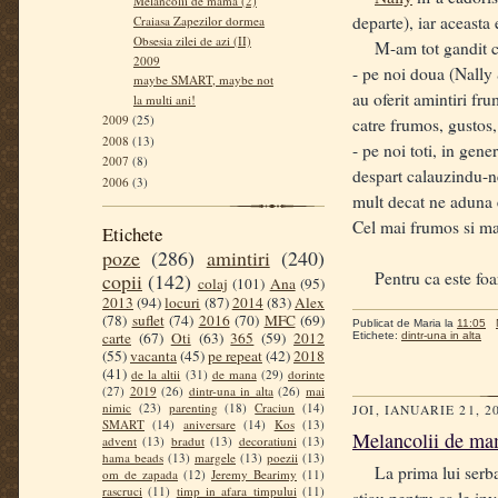
Melancolii de mama (2)
departe), iar aceasta 
Craiasa Zapezilor dormea
Obsesia zilei de azi (II)
M-am tot gandit ce s
2009
- pe noi doua (Nally 
maybe SMART, maybe not
au oferit amintiri fr
la multi ani!
2009
(25)
catre frumos, gustos, 
2008
(13)
- pe noi toti, in ge
2007
(8)
despart calauzindu-ne
2006
(3)
mult decat ne aduna e
Cel mai frumos si ma
Etichete
poze
(286)
amintiri
(240)
Pentru ca este foarte
copii
(142)
colaj
(101)
Ana
(95)
2013
(94)
locuri
(87)
2014
(83)
Alex
(78)
suflet
(74)
2016
(70)
MFC
(69)
Publicat de
Maria
la
11:05
carte
(67)
Oti
(63)
365
(59)
2012
Etichete:
dintr-una in alta
(55)
vacanta
(45)
pe repeat
(42)
2018
(41)
de la altii
(31)
de mana
(29)
dorinte
(27)
2019
(26)
dintr-una in alta
(26)
mai
nimic
(23)
parenting
(18)
Craciun
(14)
JOI, IANUARIE 21, 2
SMART
(14)
aniversare
(14)
Kos
(13)
Melancolii de ma
advent
(13)
bradut
(13)
decoratiuni
(13)
hama beads
(13)
margele
(13)
poezii
(13)
La prima lui serbare 
om de zapada
(12)
Jeremy Bearimy
(11)
rascruci
(11)
timp in afara timpului
(11)
stiau pentru ca le in