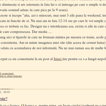
imineata si are asternuta in fata lui o zi intreaga pe care o umple si d
dovada somnul adanc in care pica pe la 9 seara).
te si incepe "aha, azi e miercuri, mai sunt 3 zile pana la weekend, treb
ata in functie de zi. Nu mai am in fata 12-14 ore pe care le voi umple 
eea ce trebuie sa fac. Desigur nu e intotdeauna asa, exista si zile in car
ile care compenseaza. Dar media ....
 aici si tiparele in care ne formam mintea pe masura ce traim, acele pr
e consistenta. Am in minte imaginea unei site (din aceea de cernut faina) 
r odata cu acumularea de noi informatii. Nu ne mai raman asa de multe lu
eput ca un comentariu la un post al
Irinei
dar pentru ca s-a lungit nepol
2 comentarii:
timp in afara timpului
2, 2010
este?
t cu o leapsa. O leapsa e, pentru mine, un lucru ciudat (vorbesti pe o t