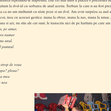
tam la dvd-ul cu serbarea de anul acesta. Serbare la care n-au fost prez
sa ca ne-am multumit cu niste poze si un dvd. Am avut surpriza sa aud 
n cor, insa cu aceeasi gestica: mana la obraz, mana la nas, mana la umar, 
si azi, nu stiu ale cui sunt, le transcriu aici de pe hartiuta pe care am
s, pe umar,
fara numar
lma unul.
id pumnul.
strop de roua
apa? ploua?
na mea
e nea