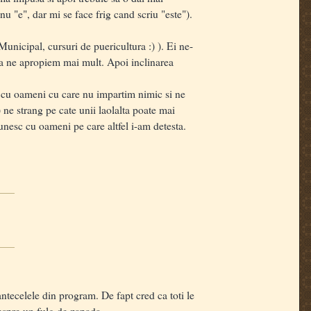
nu "e", dar mi se face frig cand scriu "este").
unicipal, cursuri de puericultura :) ). Ei ne-
 sa ne apropiem mai mult. Apoi inclinarea
a cu oameni cu care nu impartim nimic si ne
ne strang pe cate unii laolalta poate mai
unesc cu oameni pe care altfel i-am detesta.
ntecelele din program. De fapt cred ca toti le
espre un fulg de zapada.