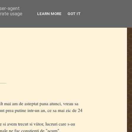
user-agent
erate usage
LEARN MORE
GOT IT
lt mai am de asteptat pana atunci, vreau sa
t prea putine intr-un an, ce sa mai zic de 24
i avem trecut si viitor, lucruri care s-au
onale ne fac constienti de "acum".