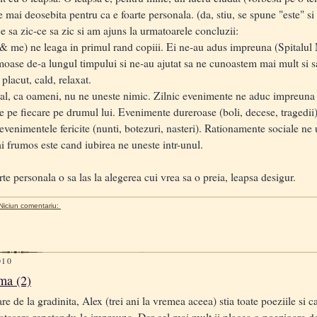
e mai deosebita pentru ca e foarte personala. (da, stiu, se spune "este" si 
a zic-ce sa zic si am ajuns la urmatoarele concluzii:
& me) ne leaga in primul rand copiii. Ei ne-au adus impreuna (Spitalul M
umoase de-a lungul timpului si ne-au ajutat sa ne cunoastem mai mult si
placut, cald, relaxat.
neral, ca oameni, nu ne uneste nimic. Zilnic evenimente ne aduc impreun
 pe fiecare pe drumul lui. Evenimente dureroase (boli, decese, tragedii) 
venimentele fericite (nunti, botezuri, nasteri). Rationamente sociale ne 
i frumos este cand iubirea ne uneste intr-unul.
 personala o sa las la alegerea cui vrea sa o preia, leapsa desigur.
Niciun comentariu:
010
ma (2)
de la gradinita, Alex (trei ani la vremea aceea) stia toate poeziile si ca
vatasera repetandu-le impreuna. Dar cel mai mult ii placea o poezioara d