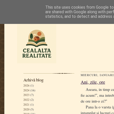
This site uses cookies from Google to 
are shared with Google along with per
statistics, and to detect and address 
MIERCURI, IANUARIE
Arhivă blog
Ani, zile, ore
2026
(1)
Aseara, in timp ce f
2024
(16)
fie acum!", ma intreb
2023
(7)
2022
(2)
de ore intr-o zi?"
2021
(1)
Pana la o varsta (pe 
2020
(5)
intamplat si lucruri 
2019
(34)