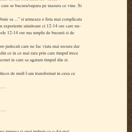
e care se bucura/supara pe masura ce vine. Si
uie sa ..." si urmeaza o lista mai complicata
cu experiente uimitoare ci 12-14 ore care nu-
e cele 12-14 ore ma umplu de bucurii si de
e-judecati care ne fac viata mai usoara dar
din ce in ce mai rara prin care timpul trece
cruri in care sa agatam timpul din zi.
iticos de mult l-am transformat in ceea ce
ema impusa si apoi trebuie sa o dai mai