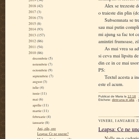
Alex se trezeste de d
2018
(42)
2017
(3)
o traieste din plin (
2016
(73)
Subsemnata se trezes
2015
(8)
sau mai putin complic
2014
(93)
mi ajung sa fac tot c
2013
(157)
amintiri frumoase, z
2012
(86)
2011
(54)
As mai vrea sa adaug
2010
(86)
si ceva mai lipsita d
decembrie
(5)
din ce in ce mai uso
noiembrie
(7)
PS:
octombrie
(9)
septembrie
(7)
Textul acesta a inc
august
(3)
este el acum.
iulie
(4)
iunie
(11)
Publicat de
Maria
la
12:18
mai
(6)
Etichete:
dintr-una in alta
,
aprilie
(11)
martie
(11)
februarie
(4)
VINERI, IANUARIE 2
ianuarie
(8)
Leapsa: Ce ne un
Ani, zile, ore
Leapsa: Ce ne uneste?
Nally
m-a cadorisi