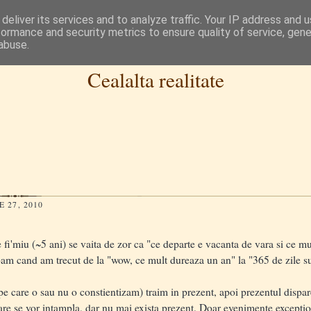
deliver its services and to analyze traffic. Your IP address and 
formance and security metrics to ensure quality of service, gen
abuse.
Cealalta realitate
 27, 2010
i'miu (~5 ani) se vaita de zor ca "ce departe e vacanta de vara si ce mu
am cand am trecut de la "wow, ce mult dureaza un an" la "365 de zile sun
care o sau nu o constientizam) traim in prezent, apoi prezentul dispare s
care se vor intampla, dar nu mai exista prezent. Doar evenimente excepti