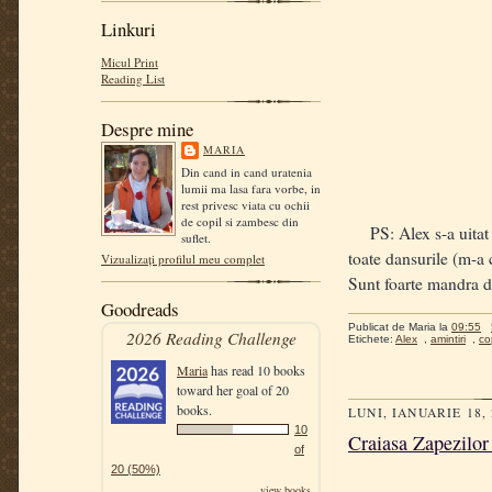
Linkuri
Micul Print
Reading List
Despre mine
MARIA
Din cand in cand uratenia
lumii ma lasa fara vorbe, in
rest privesc viata cu ochii
de copil si zambesc din
PS: Alex s-a uitat si
suflet.
toate dansurile (m-a 
Vizualizați profilul meu complet
Sunt foarte mandra d
Goodreads
Publicat de
Maria
la
09:55
2026 Reading Challenge
Etichete:
Alex
,
amintiri
,
co
Maria
has read 10 books
toward her goal of 20
books.
LUNI, IANUARIE 18,
10
Craiasa Zapezilo
of
20 (50%)
view books