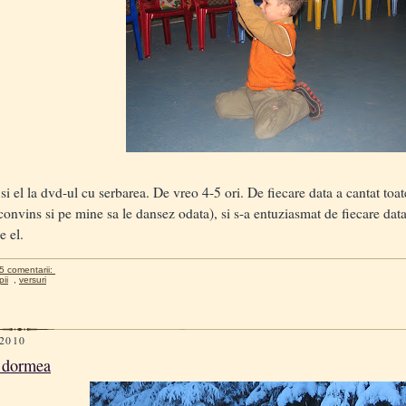
 el la dvd-ul cu serbarea. De vreo 4-5 ori. De fiecare data a cantat toate 
convins si pe mine sa le dansez odata), si s-a entuziasmat de fiecare da
e el.
5 comentarii:
pii
,
versuri
 2010
r dormea