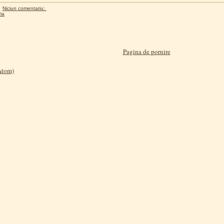
Niciun comentariu:
ia
Pagina de pornire
(Atom)