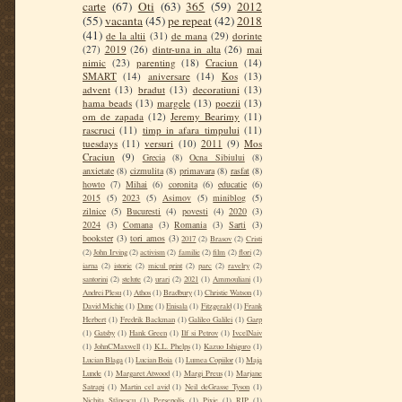
carte
(67)
Oti
(63)
365
(59)
2012
(55)
vacanta
(45)
pe repeat
(42)
2018
(41)
de la altii
(31)
de mana
(29)
dorinte
(27)
2019
(26)
dintr-una in alta
(26)
mai
nimic
(23)
parenting
(18)
Craciun
(14)
SMART
(14)
aniversare
(14)
Kos
(13)
advent
(13)
bradut
(13)
decoratiuni
(13)
hama beads
(13)
margele
(13)
poezii
(13)
om de zapada
(12)
Jeremy Bearimy
(11)
rascruci
(11)
timp in afara timpului
(11)
tuesdays
(11)
versuri
(10)
2011
(9)
Mos
Craciun
(9)
Grecia
(8)
Ocna Sibiului
(8)
anxietate
(8)
cizmulita
(8)
primavara
(8)
rasfat
(8)
howto
(7)
Mihai
(6)
coronita
(6)
educatie
(6)
2015
(5)
2023
(5)
Asimov
(5)
miniblog
(5)
zilnice
(5)
Bucuresti
(4)
povesti
(4)
2020
(3)
2024
(3)
Comana
(3)
Romania
(3)
Sarti
(3)
bookster
(3)
tori amos
(3)
2017
(2)
Brasov
(2)
Cristi
(2)
John Irving
(2)
activism
(2)
familie
(2)
film
(2)
flori
(2)
iarna
(2)
istorie
(2)
micul print
(2)
parc
(2)
ravelry
(2)
santorini
(2)
stelute
(2)
urari
(2)
2021
(1)
Ammouliani
(1)
Andrei Plesu
(1)
Athos
(1)
Bradbury
(1)
Christie Watson
(1)
David Michie
(1)
Dune
(1)
Enisala
(1)
Fitzgerald
(1)
Frank
Herbert
(1)
Fredrik Backman
(1)
Galileo Galilei
(1)
Garp
(1)
Gatsby
(1)
Hank Green
(1)
Ilf si Petrov
(1)
IvcelNaiv
(1)
JohnCMaxwell
(1)
K.L. Phelps
(1)
Kazuo Ishiguro
(1)
Lucian Blaga
(1)
Lucian Boia
(1)
Lumea Copiilor
(1)
Maja
Lunde
(1)
Margaret Atwood
(1)
Margi Preus
(1)
Marjane
Satrapi
(1)
Martin cel avid
(1)
Neil deGrasse Tyson
(1)
Nichita Stănescu
(1)
Persepolis
(1)
Pixie
(1)
RIP
(1)