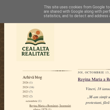
This site uses cookies from Google to 
are shared with Google along with per
statistics, and to detect and address 
JOI, OCTOMBRIE 13,
Arhivă blog
Regina Maria a Ro
2026
(1)
2024
(16)
Vineri, 18 ianu
2023
(7)
„M-am simțit uș
2022
(2)
octombrie
(1)
protestant, făr
Regina Maria a României, Însemnări
zilnice 1929 (1)