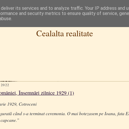
deliver its services and to analyze traffic. Your IP address and 
formance and security metrics to ensure quality of service, gen
abuse.
Cealalta realitate
 2022
mâniei, Însemnări zilnice 1929 (1)
arie 1929, Cotroceni
urată când s-a terminat ceremonia. O mai botezasem pe Ioana, fata Elis
ă capcane.”