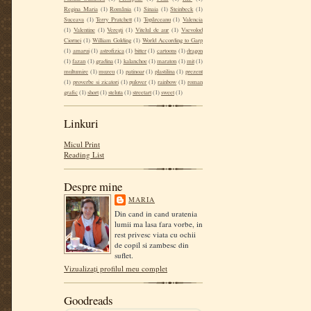
Regina Maria
(1)
România
(1)
Sinaia
(1)
Steinbeck
(1)
Suceava
(1)
Terry Pratchett
(1)
Topârceanu
(1)
Valencia
(1)
Valentine
(1)
Verești
(1)
Vitelul de aur
(1)
Vsevolod
Ciornei
(1)
William Golding
(1)
World According to Garp
(1)
amarui
(1)
astrofizica
(1)
bitter
(1)
cartoons
(1)
dragon
(1)
fazan
(1)
gradina
(1)
kalanchoe
(1)
maraton
(1)
mit
(1)
multumire
(1)
muzeu
(1)
patinoar
(1)
plastilina
(1)
prezent
(1)
proverbe si zicatori
(1)
pulover
(1)
rainbow
(1)
roman
grafic
(1)
short
(1)
steluta
(1)
streetart
(1)
sweet
(1)
Linkuri
Micul Print
Reading List
Despre mine
MARIA
Din cand in cand uratenia
lumii ma lasa fara vorbe, in
rest privesc viata cu ochii
de copil si zambesc din
suflet.
Vizualizați profilul meu complet
Goodreads