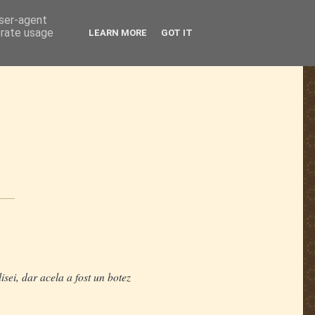
user-agent
erate usage
LEARN MORE
GOT IT
ei, dar acela a fost un botez