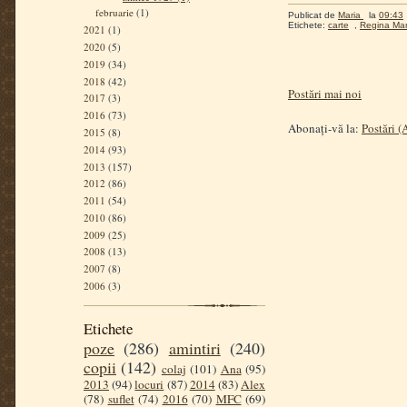
februarie
(1)
Publicat de
Maria
la
09:43
Etichete:
carte
,
Regina Mar
2021
(1)
2020
(5)
2019
(34)
2018
(42)
Postări mai noi
2017
(3)
2016
(73)
Abonați-vă la:
Postări 
2015
(8)
2014
(93)
2013
(157)
2012
(86)
2011
(54)
2010
(86)
2009
(25)
2008
(13)
2007
(8)
2006
(3)
Etichete
poze
(286)
amintiri
(240)
copii
(142)
colaj
(101)
Ana
(95)
2013
(94)
locuri
(87)
2014
(83)
Alex
(78)
suflet
(74)
2016
(70)
MFC
(69)