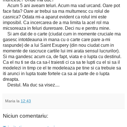
Acum 5 ani aveam teluri. Acum ma vad urcand. Oare pot
face fata? Oare ar trebui sa ma multumesc cu rolul de
casnica? Odata mi-a aparut evident ca rolul imi este
imposibil. Ca incercarea de a ma limita la acel rol ma
micsoreaza in feluri dureroare. Deci nu e pentru mine.
Si am dat de o carte (ciudat cum in momente cruciale ma
gasesc intotdeauna in mana cu o carte care pare a-mi
raspunde) de a lui Saint Exupery (din nou ciudat cum in
momente de rascruce cartile lui imi arata sensul lucrurilor).
Si ma gandesc acum ca, de fapt, viata e o lupta cu destinul.
Ca el nu ti se da ca sa-l traiesti ci ca sa te lupti cu el si sa il
modelezi in timp ce el te modeleaza pe tine si ca trebuie sa
iti arunci in lupta toate fortele ca sa ai parte de o lupta
dreapta.
Destul. Ma duc sa visez....
Maria
la
12:43
Niciun comentariu: