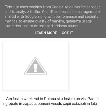
This site uses cookies from Google to deliver its services
Cealalta realitate
and to analyze traffic. Your IP address and user-agent are
shared with Google along with performance and security
metrics to ensure quality of service, generate usage
statistics, and to detect and address abuse.
marți, martie 21, 2006
Poiana cu zapada
LEARN MORE
GOT IT
Am fost in weekend in Poiana si a fost ca un vis. Paduri
ingropate in zapada, oameni veseli, copii extaziati in fata