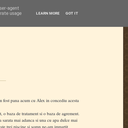
user-agent
erate usage
LEARN MORE
GOT IT
 am fost pana acum cu Alex in concediu acesta
nt, o baza de tratament si o baza de agrement.
apa sarata mai adanca si una cu apa dulce mai
ceste trei piscine si somn ne-am impartit