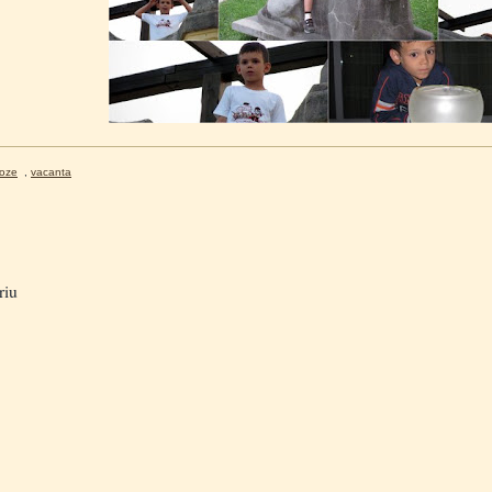
oze
,
vacanta
riu