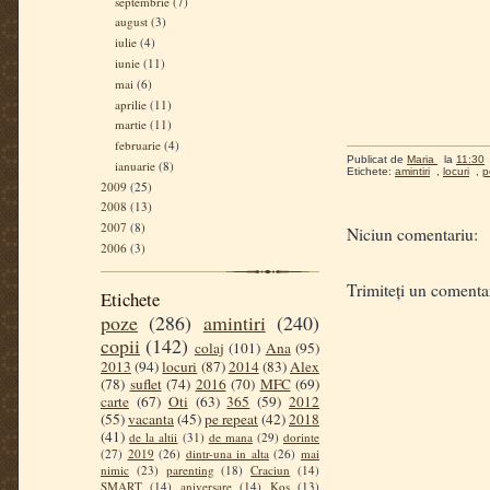
septembrie
(7)
august
(3)
iulie
(4)
iunie
(11)
mai
(6)
aprilie
(11)
martie
(11)
februarie
(4)
Publicat de
Maria
la
11:30
ianuarie
(8)
Etichete:
amintiri
,
locuri
,
p
2009
(25)
2008
(13)
2007
(8)
Niciun comentariu:
2006
(3)
Trimiteți un comenta
Etichete
poze
(286)
amintiri
(240)
copii
(142)
colaj
(101)
Ana
(95)
2013
(94)
locuri
(87)
2014
(83)
Alex
(78)
suflet
(74)
2016
(70)
MFC
(69)
carte
(67)
Oti
(63)
365
(59)
2012
(55)
vacanta
(45)
pe repeat
(42)
2018
(41)
de la altii
(31)
de mana
(29)
dorinte
(27)
2019
(26)
dintr-una in alta
(26)
mai
nimic
(23)
parenting
(18)
Craciun
(14)
SMART
(14)
aniversare
(14)
Kos
(13)