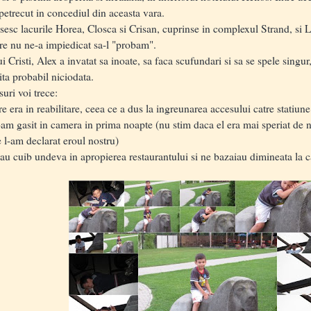
petrecut in concediul din aceasta vara.
sc lacurile Horea, Closca si Crisan, cuprinse in complexul Strand, si L
are nu ne-a impiedicat sa-l "probam".
isti, Alex a invatat sa inoate, sa faca scufundari si sa se spele singur
ita probabil niciodata.
ri voi trece:
 era in reabilitare, ceea ce a dus la ingreunarea accesului catre statiune
am gasit in camera in prima noapte (nu stim daca el era mai speriat de n
e l-am declarat eroul nostru)
u cuib undeva in apropierea restaurantului si ne bazaiau dimineata la ca