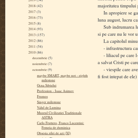
majoritatea timpului 
2018
(42)
2017
(3)
In apropiere se gase
2016
(73)
luna august, lucru c
2015
(8)
Sub indrumarea lui Cr
2014
(93)
si pe care nu le vor u
2013
(157)
La capitolul minusu
2012
(86)
2011
(54)
- infrastructura care
2010
(86)
- liliacul pe care l-
decembrie
(5)
a salvat Cristi pe car
noiembrie
(7)
- viespile care avea
octombrie
(9)
maybe SMART, maybe not - eighth
fi fost intepat de ele)
milestone
Ocna Sibiului
Profession - Isaac Asimov
Frumos
Singer milestone
Valul de Lumina
Muzeul Civilizatiei Traditionale
ASTRA
Carlo Fruttero, Franco Lucentini:
Femeia de duminica
Obsesia zilei de azi (XI)