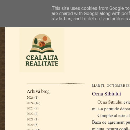
This site uses cookies from Google to 
are shared with Google along with per
statistics, and to detect and address 
MARȚI, OCTOMBRIE 
Arhivă blog
Ocna Sibiului
2026
(1)
Ocna Sibiului
este
2024
(16)
mi s-a parut de depart
2023
(7)
2022
(2)
Complexul este alcatu
2021
(1)
Baza de agrement pune
2020
(5)
micuta, pentru copii- 
2019
(34)