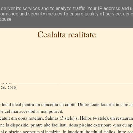
deliver its services and to analyze traffic. Your IP address and 
formance and security metrics to ensure quality of service, gen
abuse.
Cealalta realitate
26, 2010
 locul ideal pentru un concediu cu copiii. Dintre toate locurile in care
e cel mai accesibil si mai potrivit.
it din doua hoteluri, Salinas (3 stele) si Helios (4 stele), un restaura
 la dispozitie, printre alte facilitati, doua piscine exterioare -una cu 
si o piscina acoperita si incalzita, in interiorul hotelului Helios. Intre a