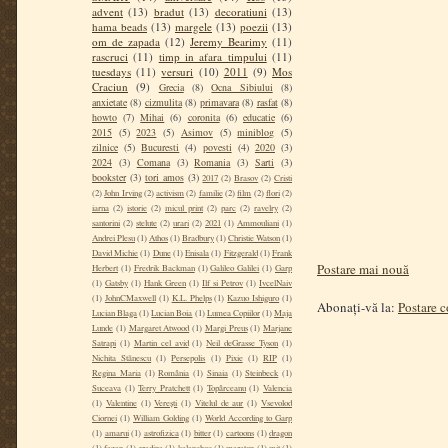
advent
(13)
bradut
(13)
decoratiuni
(13)
hama beads
(13)
margele
(13)
poezii
(13)
om de zapada
(12)
Jeremy Bearimy
(11)
rascruci
(11)
timp in afara timpului
(11)
tuesdays
(11)
versuri
(10)
2011
(9)
Mos
Craciun
(9)
Grecia
(8)
Ocna Sibiului
(8)
anxietate
(8)
cizmulita
(8)
primavara
(8)
rasfat
(8)
howto
(7)
Mihai
(6)
coronita
(6)
educatie
(6)
2015
(5)
2023
(5)
Asimov
(5)
miniblog
(5)
zilnice
(5)
Bucuresti
(4)
povesti
(4)
2020
(3)
2024
(3)
Comana
(3)
Romania
(3)
Sarti
(3)
bookster
(3)
tori amos
(3)
2017
(2)
Brasov
(2)
Cristi
(2)
John Irving
(2)
activism
(2)
familie
(2)
film
(2)
flori
(2)
iarna
(2)
istorie
(2)
micul print
(2)
parc
(2)
ravelry
(2)
santorini
(2)
stelute
(2)
urari
(2)
2021
(1)
Ammouliani
(1)
Andrei Plesu
(1)
Athos
(1)
Bradbury
(1)
Christie Watson
(1)
David Michie
(1)
Dune
(1)
Enisala
(1)
Fitzgerald
(1)
Frank
Postare mai nouă
Herbert
(1)
Fredrik Backman
(1)
Galileo Galilei
(1)
Garp
(1)
Gatsby
(1)
Hank Green
(1)
Ilf si Petrov
(1)
IvcelNaiv
(1)
JohnCMaxwell
(1)
K.L. Phelps
(1)
Kazuo Ishiguro
(1)
Abonați-vă la:
Postare 
Lucian Blaga
(1)
Lucian Boia
(1)
Lumea Copiilor
(1)
Maja
Lunde
(1)
Margaret Atwood
(1)
Margi Preus
(1)
Marjane
Satrapi
(1)
Martin cel avid
(1)
Neil deGrasse Tyson
(1)
Nichita Stănescu
(1)
Persepolis
(1)
Pixie
(1)
RIP
(1)
Regina Maria
(1)
România
(1)
Sinaia
(1)
Steinbeck
(1)
Suceava
(1)
Terry Pratchett
(1)
Topârceanu
(1)
Valencia
(1)
Valentine
(1)
Verești
(1)
Vitelul de aur
(1)
Vsevolod
Ciornei
(1)
William Golding
(1)
World According to Garp
(1)
amarui
(1)
astrofizica
(1)
bitter
(1)
cartoons
(1)
dragon