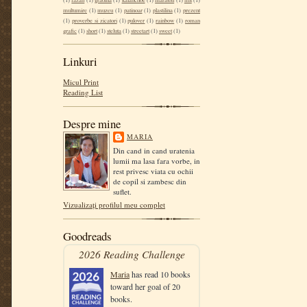
(1)
fazan
(1)
gradina
(1)
kalanchoe
(1)
maraton
(1)
mit
(1)
multumire
(1)
muzeu
(1)
patinoar
(1)
plastilina
(1)
prezent
(1)
proverbe si zicatori
(1)
pulover
(1)
rainbow
(1)
roman
grafic
(1)
short
(1)
steluta
(1)
streetart
(1)
sweet
(1)
Linkuri
Micul Print
Reading List
Despre mine
MARIA
Din cand in cand uratenia
lumii ma lasa fara vorbe, in
rest privesc viata cu ochii
de copil si zambesc din
suflet.
Vizualizați profilul meu complet
Goodreads
2026 Reading Challenge
Maria
has read 10 books
toward her goal of 20
books.