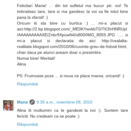
Felicitari Maria! ... din tot sufletul ma bucur ptr. voi! Te
imbratisez tare, tare si ma gandesc la voi sa fie totul bine
pana la sfarsit! :)
Oricum iti sta bine cu burtica :) ... mi-a placut si
aici:http://2.bp.blogspot.com/_ME0KYwvkbT0/TK3IrHNRUpI
/AAAAAAAAAXE/Znbr9XpuwN4/s800/IMG_8059.JPG ..... si
mi-a placut si declaratia de aici: http://cealalta-
realitate.blogspot.com/2010/06/cuvinte-greu-de-folosit.html,
chiar daca pe atunci aveam doar o presimtire.
Numai bine! Meritati!
Alina
PS: Frumoase poze ... si noua ne place marea, oricand! :)
Răspundeți
Maria
9:35 a.m., noiembrie 08, 2010
Alina iti multumim ca te gandesti la noi :). Suntem tare
fericiti. Nu credeam ca se poate :)
Răspundeți