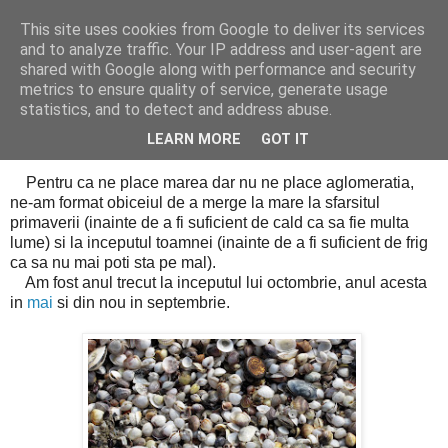
This site uses cookies from Google to deliver its services
Cealalta realitate
and to analyze traffic. Your IP address and user-agent are
shared with Google along with performance and security
metrics to ensure quality of service, generate usage
statistics, and to detect and address abuse.
sâmbătă, noiembrie 06, 2010
La mare toamna
LEARN MORE
GOT IT
Pentru ca ne place marea dar nu ne place aglomeratia,
ne-am format obiceiul de a merge la mare la sfarsitul
primaverii (inainte de a fi suficient de cald ca sa fie multa
lume) si la inceputul toamnei (inainte de a fi suficient de frig
ca sa nu mai poti sta pe mal).
Am fost anul trecut la inceputul lui octombrie, anul acesta
in
mai
si din nou in septembrie.