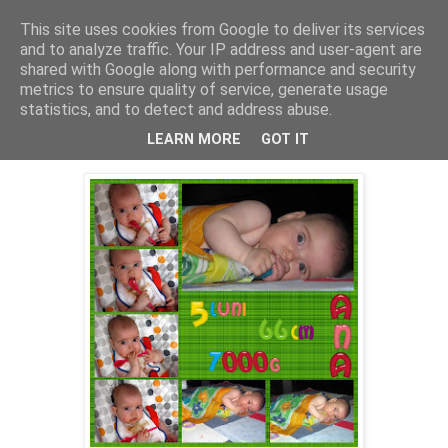
This site uses cookies from Google to deliver its services
Cealalta realitate
and to analyze traffic. Your IP address and user-agent are
shared with Google along with performance and security
metrics to ensure quality of service, generate usage
statistics, and to detect and address abuse.
luni, august 01, 2011
Ana la cinci luni
LEARN MORE
GOT IT