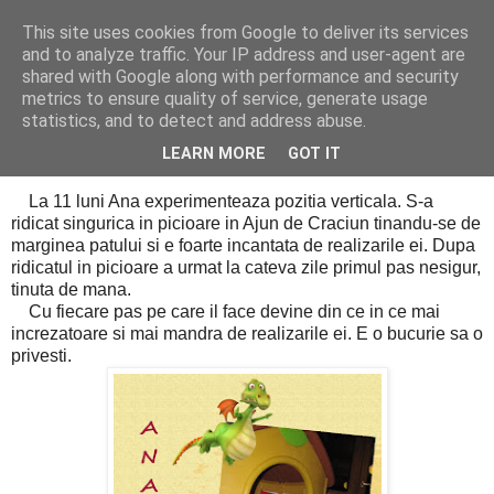
This site uses cookies from Google to deliver its services
Cealalta realitate
and to analyze traffic. Your IP address and user-agent are
shared with Google along with performance and security
metrics to ensure quality of service, generate usage
statistics, and to detect and address abuse.
duminică, februarie 12, 2012
Ana la 11 luni
LEARN MORE
GOT IT
La 11 luni Ana experimenteaza pozitia verticala. S-a
ridicat singurica in picioare in Ajun de Craciun tinandu-se de
marginea patului si e foarte incantata de realizarile ei. Dupa
ridicatul in picioare a urmat la cateva zile primul pas nesigur,
tinuta de mana.
Cu fiecare pas pe care il face devine din ce in ce mai
increzatoare si mai mandra de realizarile ei. E o bucurie sa o
privesti.