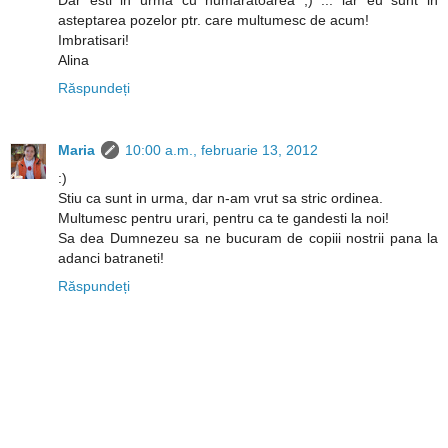
Dar esti in urma cu numaratoarea ;) ... iar eu sunt in
asteptarea pozelor ptr. care multumesc de acum!
Imbratisari!
Alina
Răspundeți
Maria
10:00 a.m., februarie 13, 2012
:)
Stiu ca sunt in urma, dar n-am vrut sa stric ordinea.
Multumesc pentru urari, pentru ca te gandesti la noi!
Sa dea Dumnezeu sa ne bucuram de copiii nostrii pana la
adanci batraneti!
Răspundeți