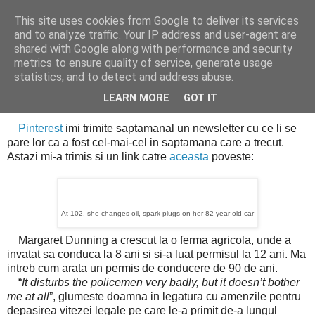
This site uses cookies from Google to deliver its services
Cealalta realitate
and to analyze traffic. Your IP address and user-agent are
shared with Google along with performance and security
metrics to ensure quality of service, generate usage
statistics, and to detect and address abuse.
luni, octombrie 08, 2012
Inspiratie
LEARN MORE
GOT IT
Pinterest
imi trimite saptamanal un newsletter cu ce li se
pare lor ca a fost cel-mai-cel in saptamana care a trecut.
Astazi mi-a trimis si un link catre
aceasta
poveste:
At 102, she changes oil, spark plugs on her 82-year-old car
Margaret Dunning a crescut la o ferma agricola, unde a
invatat sa conduca la 8 ani si si-a luat permisul la 12 ani. Ma
intreb cum arata un permis de conducere de 90 de ani.
“
It disturbs the policemen very badly, but it doesn’t bother
me at all
”, glumeste doamna in legatura cu amenzile pentru
depasirea vitezei legale pe care le-a primit de-a lungul