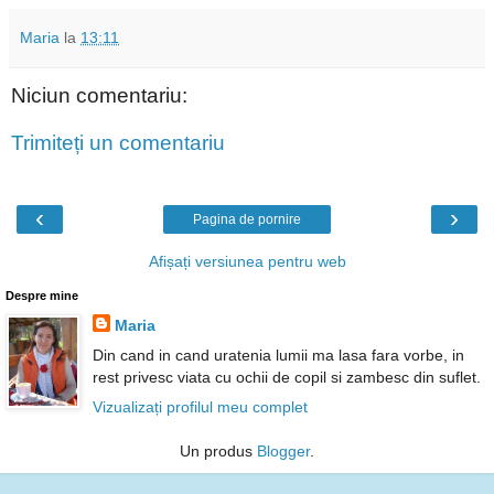
Maria
la
13:11
Niciun comentariu:
Trimiteți un comentariu
‹
›
Pagina de pornire
Afișați versiunea pentru web
Despre mine
Maria
Din cand in cand uratenia lumii ma lasa fara vorbe, in
rest privesc viata cu ochii de copil si zambesc din suflet.
Vizualizați profilul meu complet
Un produs
Blogger
.