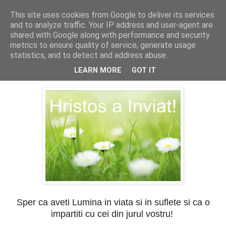
This site uses cookies from Google to deliver its services
Cealalta realitate
and to analyze traffic. Your IP address and user-agent are
shared with Google along with performance and security
metrics to ensure quality of service, generate usage
statistics, and to detect and address abuse.
duminică, mai 05, 2013
Hristos a Inviat!
LEARN MORE
GOT IT
Sper ca aveti Lumina in viata si in suflete si ca o
impartiti cu cei din jurul vostru!