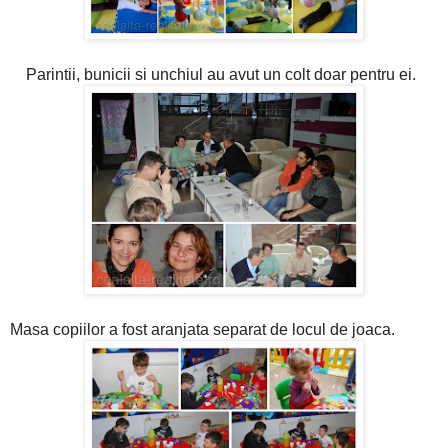
Parintii, bunicii si unchiul au avut un colt doar pentru ei.
Masa copiilor a fost aranjata separat de locul de joaca.