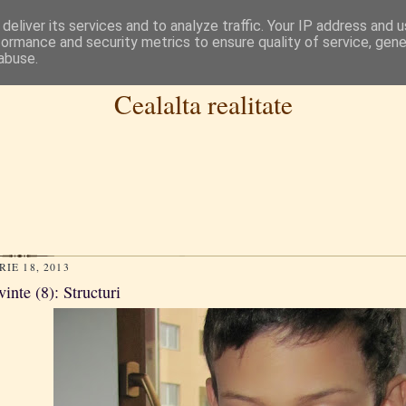
deliver its services and to analyze traffic. Your IP address and 
formance and security metrics to ensure quality of service, gen
abuse.
Cealalta realitate
IE 18, 2013
inte (8): Structuri