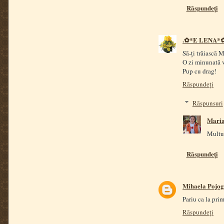
Răspundeți
.✿*E LENA*
Să-ți trăiască 
O zi minunată 
Pup cu drag!
Răspundeți
Răspunsuri
Mari
Multum
Răspundeți
Mihaela Pojo
Pariu ca la prim
Răspundeți