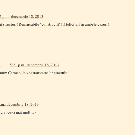
4 p.m., decembrie 18, 2013
ai structuri! Remarcabile "constructii"! :) felicitari in ambele cazuri!
a
5:21 p.m., decembrie 18, 2013
mim Carmen, le voi transmite "inginerului"
.m., decembrie 18, 2013
crat ceva mai mult...;)