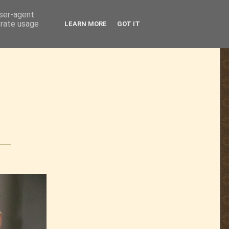
user-agent
erate usage
LEARN MORE
GOT IT