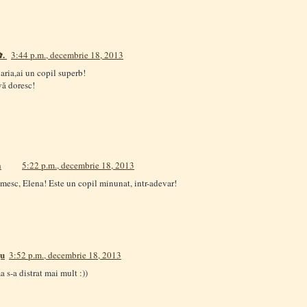
✿.
3:44 p.m., decembrie 18, 2013
Maria,ai un copil superb!
vă doresc!
a
5:22 p.m., decembrie 18, 2013
esc, Elena! Este un copil minunat, intr-adevar!
gu
3:52 p.m., decembrie 18, 2013
a s-a distrat mai mult :))