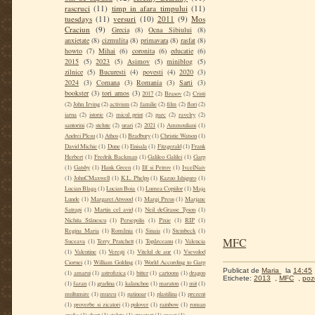
rascruci
(11)
timp in afara timpului
(11)
tuesdays
(11)
versuri
(10)
2011
(9)
Mos
Craciun
(9)
Grecia
(8)
Ocna Sibiului
(8)
anxietate
(8)
cizmulita
(8)
primavara
(8)
rasfat
(8)
howto
(7)
Mihai
(6)
coronita
(6)
educatie
(6)
2015
(5)
2023
(5)
Asimov
(5)
miniblog
(5)
zilnice
(5)
Bucuresti
(4)
povesti
(4)
2020
(3)
2024
(3)
Comana
(3)
Romania
(3)
Sarti
(3)
bookster
(3)
tori amos
(3)
2017
(2)
Brasov
(2)
Cristi
(2)
John Irving
(2)
activism
(2)
familie
(2)
film
(2)
flori
(2)
iarna
(2)
istorie
(2)
micul print
(2)
parc
(2)
ravelry
(2)
santorini
(2)
stelute
(2)
urari
(2)
2021
(1)
Ammouliani
(1)
Andrei Plesu
(1)
Athos
(1)
Bradbury
(1)
Christie Watson
(1)
David Michie
(1)
Dune
(1)
Enisala
(1)
Fitzgerald
(1)
Frank
Herbert
(1)
Fredrik Backman
(1)
Galileo Galilei
(1)
Garp
(1)
Gatsby
(1)
Hank Green
(1)
Ilf si Petrov
(1)
IvcelNaiv
(1)
JohnCMaxwell
(1)
K.L. Phelps
(1)
Kazuo Ishiguro
(1)
Lucian Blaga
(1)
Lucian Boia
(1)
Lumea Copiilor
(1)
Maja
Lunde
(1)
Margaret Atwood
(1)
Margi Preus
(1)
Marjane
Satrapi
(1)
Martin cel avid
(1)
Neil deGrasse Tyson
(1)
Nichita Stănescu
(1)
Persepolis
(1)
Pixie
(1)
RIP
(1)
Regina Maria
(1)
România
(1)
Sinaia
(1)
Steinbeck
(1)
MFC
Suceava
(1)
Terry Pratchett
(1)
Topârceanu
(1)
Valencia
(1)
Valentine
(1)
Verești
(1)
Vitelul de aur
(1)
Vsevolod
Ciornei
(1)
William Golding
(1)
World According to Garp
Publicat de
Maria
la
14:45
(1)
amarui
(1)
astrofizica
(1)
bitter
(1)
cartoons
(1)
dragon
Etichete:
2013
,
MFC
,
poz
(1)
fazan
(1)
gradina
(1)
kalanchoe
(1)
maraton
(1)
mit
(1)
multumire
(1)
muzeu
(1)
patinoar
(1)
plastilina
(1)
prezent
(1)
proverbe si zicatori
(1)
pulover
(1)
rainbow
(1)
roman