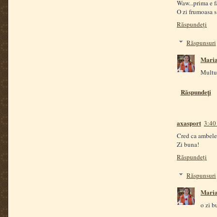
Waw...prima e fa
O zi frumoasa s
Răspundeți
Răspunsuri
Mari
Multu
Răspundeți
axasport
3:40
Cred ca ambele 
Zi buna!
Răspundeți
Răspunsuri
Mari
o zi b