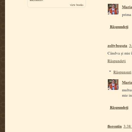
view books
Mari
prima 
Răspundeți
zoltybogata
3
Cândva și mie î
Răspundeți
Răspunsuri
Mari
multu
mie in
Răspundeți
florentin
3:38 