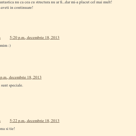
ntastica nu ca cea cu structura nu ar fi...dar mi-a placut cel mai mult!
-aveti in continuare!
a
5:20 p.m., decembrie 18, 2013
mim :)
 p.m., decembrie 18, 2013
sunt speciale.
a
5:22 p.m., decembrie 18, 2013
una si tie!