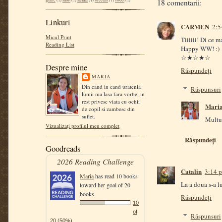
grafic
(1)
short
(1)
steluta
(1)
streetart
(1)
sweet
(1)
18 comentarii:
Linkuri
CARMEN
2:5
Micul Print
Tiiiiii! Di ce m
Reading List
Happy WW! :)
☆★☆★☆
Despre mine
Răspundeți
MARIA
Din cand in cand uratenia
Răspunsuri
lumii ma lasa fara vorbe, in
rest privesc viata cu ochii
Mari
de copil si zambesc din
suflet.
Multu
Vizualizați profilul meu complet
Răspundeți
Goodreads
2026 Reading Challenge
Catalin
3:14 p
Maria
has read 10 books
La a doua s-a lu
toward her goal of 20
books.
Răspundeți
10
of
Răspunsuri
20 (50%)