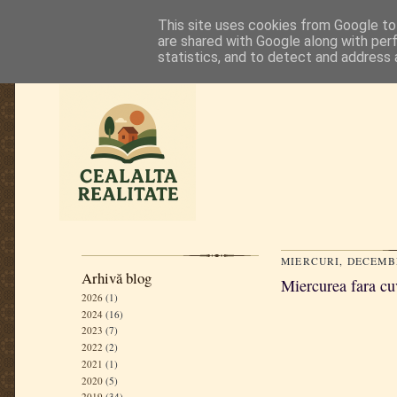
This site uses cookies from Google to 
are shared with Google along with per
statistics, and to detect and address 
MIERCURI, DECEMBR
Arhivă blog
Miercurea fara cuv
2026
(1)
2024
(16)
2023
(7)
2022
(2)
2021
(1)
2020
(5)
2019
(34)