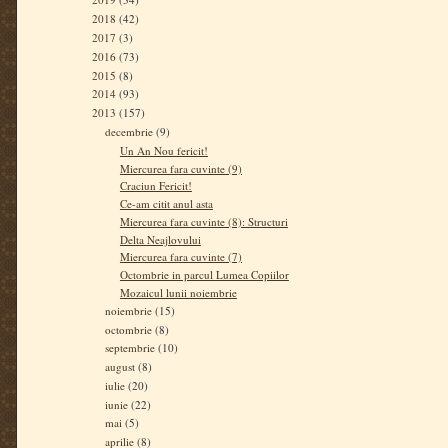
2018
(42)
2017
(3)
2016
(73)
2015
(8)
2014
(93)
2013
(157)
decembrie
(9)
Un An Nou fericit!
Miercurea fara cuvinte (9)
Craciun Fericit!
Ce-am citit anul asta
Miercurea fara cuvinte (8): Structuri
Delta Neajlovului
Miercurea fara cuvinte (7)
Octombrie in parcul Lumea Copiilor
Mozaicul lunii noiembrie
noiembrie
(15)
octombrie
(8)
septembrie
(10)
august
(8)
iulie
(20)
iunie
(22)
mai
(5)
aprilie
(8)