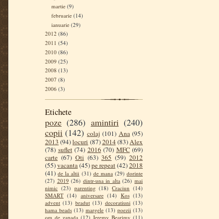
martie
(9)
februarie
(14)
ianuarie
(29)
2012
(86)
2011
(54)
2010
(86)
2009
(25)
2008
(13)
2007
(8)
2006
(3)
Etichete
poze
(286)
amintiri
(240)
copii
(142)
colaj
(101)
Ana
(95)
2013
(94)
locuri
(87)
2014
(83)
Alex
(78)
suflet
(74)
2016
(70)
MFC
(69)
carte
(67)
Oti
(63)
365
(59)
2012
(55)
vacanta
(45)
pe repeat
(42)
2018
(41)
de la altii
(31)
de mana
(29)
dorinte
(27)
2019
(26)
dintr-una in alta
(26)
mai
nimic
(23)
parenting
(18)
Craciun
(14)
SMART
(14)
aniversare
(14)
Kos
(13)
advent
(13)
bradut
(13)
decoratiuni
(13)
hama beads
(13)
margele
(13)
poezii
(13)
om de zapada
(12)
Jeremy Bearimy
(11)