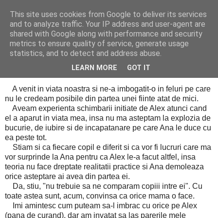
This site uses cookies from Google to deliver its services
Cealalta realitate
and to analyze traffic. Your IP address and user-agent are
shared with Google along with performance and security
metrics to ensure quality of service, generate usage
statistics, and to detect and address abuse.
vineri, martie 21, 2014
Ana - 3 ani
LEARN MORE
GOT IT
A venit in viata noastra si ne-a imbogatit-o in feluri pe care
nu le credeam posibile din partea unei fiinte atat de mici.
Aveam experienta schimbarii initiate de Alex atunci cand
el a aparut in viata mea, insa nu ma asteptam la explozia de
bucurie, de iubire si de incapatanare pe care Ana le duce cu
ea peste tot.
Stiam si ca fiecare copil e diferit si ca vor fi lucruri care ma
vor surprinde la Ana pentru ca Alex le-a facut altfel, insa
teoria nu face dreptate realitatii practice si Ana demoleaza
orice asteptare ai avea din partea ei.
Da, stiu, "nu trebuie sa ne comparam copiii intre ei". Cu
toate astea sunt, acum, convinsa ca orice mama o face.
Imi amintesc cum puteam sa-l imbrac cu orice pe Alex
(pana de curand), dar am invatat sa las parerile mele