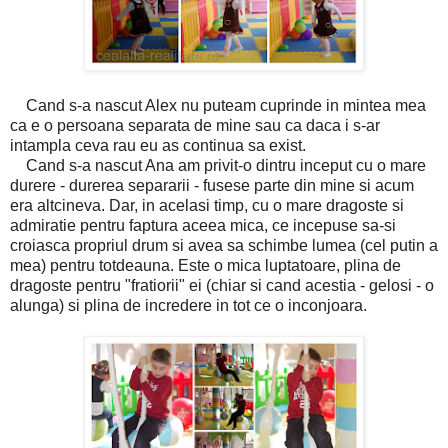
Cand s-a nascut Alex nu puteam cuprinde in mintea mea
ca e o persoana separata de mine sau ca daca i s-ar
intampla ceva rau eu as continua sa exist.
Cand s-a nascut Ana am privit-o dintru inceput cu o mare
durere - durerea separarii - fusese parte din mine si acum
era altcineva. Dar, in acelasi timp, cu o mare dragoste si
admiratie pentru faptura aceea mica, ce incepuse sa-si
croiasca propriul drum si avea sa schimbe lumea (cel putin a
mea) pentru totdeauna. Este o mica luptatoare, plina de
dragoste pentru "fratiorii" ei (chiar si cand acestia - gelosi - o
alunga) si plina de incredere in tot ce o inconjoara.