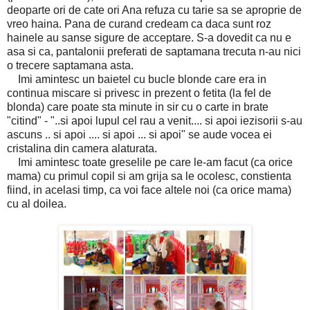
deoparte ori de cate ori Ana refuza cu tarie sa se aproprie de
vreo haina. Pana de curand credeam ca daca sunt roz
hainele au sanse sigure de acceptare. S-a dovedit ca nu e
asa si ca, pantalonii preferati de saptamana trecuta n-au nici
o trecere saptamana asta.
Imi amintesc un baietel cu bucle blonde care era in
continua miscare si privesc in prezent o fetita (la fel de
blonda) care poate sta minute in sir cu o carte in brate
"citind" - "..si apoi lupul cel rau a venit.... si apoi iezisorii s-au
ascuns .. si apoi .... si apoi ... si apoi" se aude vocea ei
cristalina din camera alaturata.
Imi amintesc toate greselile pe care le-am facut (ca orice
mama) cu primul copil si am grija sa le ocolesc, constienta
fiind, in acelasi timp, ca voi face altele noi (ca orice mama)
cu al doilea.